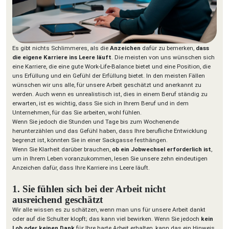
Es gibt nichts Schlimmeres, als die
Anzeichen
dafür zu bemerken,
dass
die eigene Karriere ins Leere läuft
. Die meisten von uns wünschen sich
eine Karriere, die eine gute Work-Life-Balance bietet und eine Position, die
uns Erfüllung und ein Gefühl der Erfüllung bietet. In den meisten Fällen
wünschen wir uns alle, für unsere Arbeit geschätzt und anerkannt zu
werden. Auch wenn es unrealistisch ist, dies in einem Beruf ständig zu
erwarten, ist es wichtig, dass Sie sich in Ihrem Beruf und in dem
Unternehmen, für das Sie arbeiten, wohl fühlen.
Wenn Sie jedoch die Stunden und Tage bis zum Wochenende
herunterzählen und das Gefühl haben, dass Ihre berufliche Entwicklung
begrenzt ist, könnten Sie in einer Sackgasse festhängen.
Wenn Sie Klarheit darüber brauchen,
ob ein Jobwechsel erforderlich ist
,
um in Ihrem Leben voranzukommen, lesen Sie unsere zehn eindeutigen
Anzeichen dafür, dass Ihre Karriere ins Leere läuft.
1. Sie fühlen sich bei der Arbeit nicht
ausreichend geschätzt
Wir alle wissen es zu schätzen, wenn man uns für unsere Arbeit dankt
oder auf die Schulter klopft; das kann viel bewirken. Wenn Sie jedoch
kein
Lob oder keinen Dank
für Ihre harte Arbeit erhalten, kann das ein Hinweis