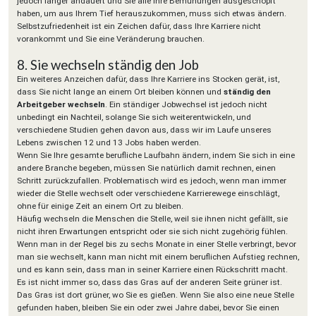
jedoch länger andauert und Sie alle Ihre Bemühungen ausgeschöpft
haben, um aus Ihrem Tief herauszukommen, muss sich etwas ändern.
Selbstzufriedenheit ist ein Zeichen dafür, dass Ihre Karriere nicht
vorankommt und Sie eine Veränderung brauchen.
8. Sie wechseln ständig den Job
Ein weiteres Anzeichen dafür, dass Ihre Karriere ins Stocken gerät, ist,
dass Sie nicht lange an einem Ort bleiben können und
ständig den
Arbeitgeber wechseln
. Ein ständiger Jobwechsel ist jedoch nicht
unbedingt ein Nachteil, solange Sie sich weiterentwickeln, und
verschiedene Studien gehen davon aus, dass wir im Laufe unseres
Lebens zwischen 12 und 13 Jobs haben werden.
Wenn Sie Ihre gesamte berufliche Laufbahn ändern, indem Sie sich in eine
andere Branche begeben, müssen Sie natürlich damit rechnen, einen
Schritt zurückzufallen. Problematisch wird es jedoch, wenn man immer
wieder die Stelle wechselt oder verschiedene Karrierewege einschlägt,
ohne für einige Zeit an einem Ort zu bleiben.
Häufig wechseln die Menschen die Stelle, weil sie ihnen nicht gefällt, sie
nicht ihren Erwartungen entspricht oder sie sich nicht zugehörig fühlen.
Wenn man in der Regel bis zu sechs Monate in einer Stelle verbringt, bevor
man sie wechselt, kann man nicht mit einem beruflichen Aufstieg rechnen,
und es kann sein, dass man in seiner Karriere einen Rückschritt macht.
Es ist nicht immer so, dass das Gras auf der anderen Seite grüner ist.
Das Gras ist dort grüner, wo Sie es gießen. Wenn Sie also eine neue Stelle
gefunden haben, bleiben Sie ein oder zwei Jahre dabei, bevor Sie einen