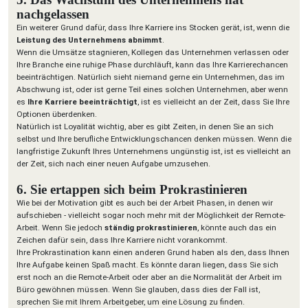
nachgelassen
Ein weiterer Grund dafür, dass Ihre Karriere ins Stocken gerät, ist, wenn die
Leistung des Unternehmens abnimmt
.
Wenn die Umsätze stagnieren, Kollegen das Unternehmen verlassen oder
Ihre Branche eine ruhige Phase durchläuft, kann das Ihre Karrierechancen
beeinträchtigen. Natürlich sieht niemand gerne ein Unternehmen, das im
Abschwung ist, oder ist gerne Teil eines solchen Unternehmen, aber wenn
es
Ihre Karriere beeinträchtigt
, ist es vielleicht an der Zeit, dass Sie Ihre
Optionen überdenken.
Natürlich ist Loyalität wichtig, aber es gibt Zeiten, in denen Sie an sich
selbst und Ihre berufliche Entwicklungschancen denken müssen. Wenn die
langfristige Zukunft Ihres Unternehmens ungünstig ist, ist es vielleicht an
der Zeit, sich nach einer neuen Aufgabe umzusehen.
6. Sie ertappen sich beim Prokrastinieren
Wie bei der Motivation gibt es auch bei der Arbeit Phasen, in denen wir
aufschieben - vielleicht sogar noch mehr mit der Möglichkeit der Remote-
Arbeit. Wenn Sie jedoch
ständig prokrastinieren
, könnte auch das ein
Zeichen dafür sein, dass Ihre Karriere nicht vorankommt.
Ihre Prokrastination kann einen anderen Grund haben als den, dass Ihnen
Ihre Aufgabe keinen Spaß macht. Es könnte daran liegen, dass Sie sich
erst noch an die Remote-Arbeit oder aber an die Normalität der Arbeit im
Büro gewöhnen müssen. Wenn Sie glauben, dass dies der Fall ist,
sprechen Sie mit Ihrem Arbeitgeber, um eine Lösung zu finden.