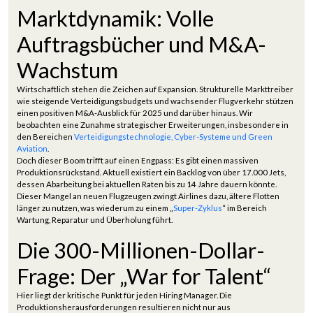
Marktdynamik: Volle
Auftragsbücher und M&A-
Wachstum
Wirtschaftlich stehen die Zeichen auf Expansion. Strukturelle Markttreiber
wie steigende Verteidigungsbudgets und wachsender Flugverkehr stützen
einen positiven M&A-Ausblick für 2025 und darüber hinaus. Wir
beobachten eine Zunahme strategischer Erweiterungen, insbesondere in
den Bereichen
Verteidigungstechnologie, Cyber-Systeme und Green
Aviation
.
Doch dieser Boom trifft auf einen Engpass: Es gibt einen massiven
Produktionsrückstand. Aktuell existiert ein Backlog von über 17.000 Jets,
dessen Abarbeitung bei aktuellen Raten bis zu 14 Jahre dauern könnte.
Dieser Mangel an neuen Flugzeugen zwingt Airlines dazu, ältere Flotten
länger zu nutzen, was wiederum zu einem „
Super-Zyklus
“ im Bereich
Wartung, Reparatur und Überholung führt.
Die 300-Millionen-Dollar-
Frage: Der „War for Talent“
Hier liegt der kritische Punkt für jeden Hiring Manager. Die
Produktionsherausforderungen resultieren nicht nur aus