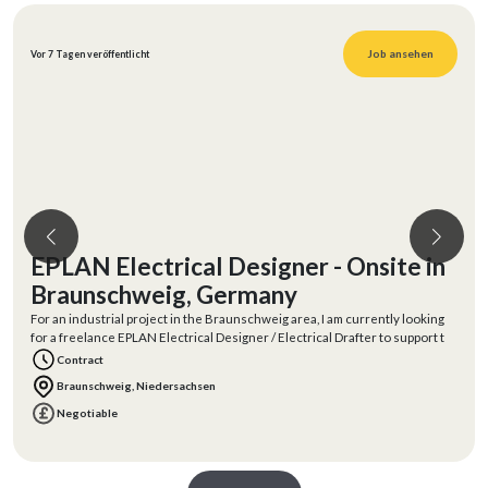
Job ansehen
Vor 7 Tagen veröffentlicht
Junior Technischer Produktdesigner
Blech - PTC Creo (m/w/d)
Für ein kurzfristig startendes Projekt suche ich einen freiberuflichen
Technischen Produktdesigner beziehungsweise CAD-Zeichner mit
Erfahrung in der B
Contract
Siegen (57072), Nordrhein-Westfalen
Negotiable