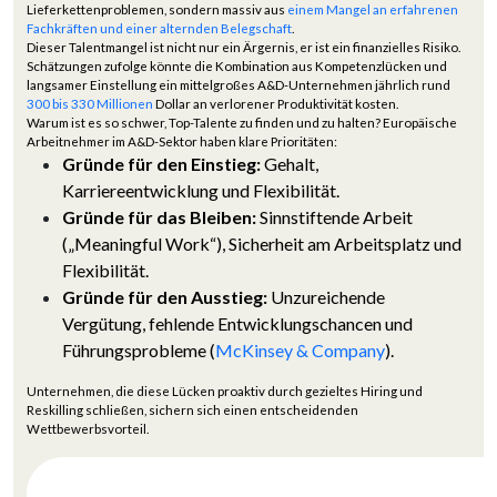
Lieferkettenproblemen, sondern massiv aus
einem Mangel an erfahrenen
Fachkräften und einer alternden Belegschaft
.
Dieser Talentmangel ist nicht nur ein Ärgernis, er ist ein finanzielles Risiko.
Schätzungen zufolge könnte die Kombination aus Kompetenzlücken und
langsamer Einstellung ein mittelgroßes A&D-Unternehmen jährlich rund
300 bis 330 Millionen
Dollar an verlorener Produktivität kosten.
Warum ist es so schwer, Top-Talente zu finden und zu halten? Europäische
Arbeitnehmer im A&D-Sektor haben klare Prioritäten:
Gründe für den Einstieg:
Gehalt,
Karriereentwicklung und Flexibilität.
Gründe für das Bleiben:
Sinnstiftende Arbeit
(„Meaningful Work“), Sicherheit am Arbeitsplatz und
Flexibilität.
Gründe für den Ausstieg:
Unzureichende
Vergütung, fehlende Entwicklungschancen und
Führungsprobleme (
McKinsey & Company
).
Unternehmen, die diese Lücken proaktiv durch gezieltes Hiring und
Reskilling schließen, sichern sich einen entscheidenden
Wettbewerbsvorteil.