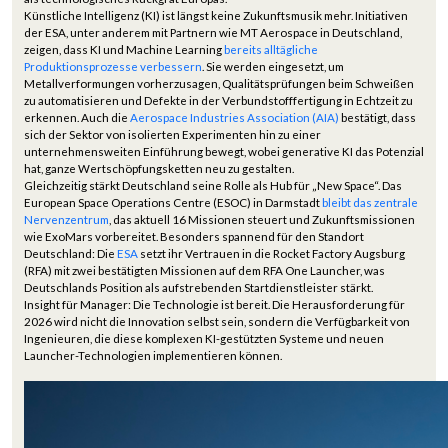
Künstliche Intelligenz (KI) ist längst keine Zukunftsmusik mehr. Initiativen
der ESA, unter anderem mit Partnern wie MT Aerospace in Deutschland,
zeigen, dass KI und Machine Learning
bereits alltägliche
Produktionsprozesse verbessern
. Sie werden eingesetzt, um
Metallverformungen vorherzusagen, Qualitätsprüfungen beim Schweißen
zu automatisieren und Defekte in der Verbundstofffertigung in Echtzeit zu
erkennen. Auch die
Aerospace Industries Association (AIA)
bestätigt, dass
sich der Sektor von isolierten Experimenten hin zu einer
unternehmensweiten Einführung bewegt, wobei generative KI das Potenzial
hat, ganze Wertschöpfungsketten neu zu gestalten.
Gleichzeitig stärkt Deutschland seine Rolle als Hub für „New Space“. Das
European Space Operations Centre (ESOC) in Darmstadt
bleibt das zentrale
Nervenzentrum
, das aktuell 16 Missionen steuert und Zukunftsmissionen
wie ExoMars vorbereitet. Besonders spannend für den Standort
Deutschland: Die
ESA
setzt ihr Vertrauen in die Rocket Factory Augsburg
(RFA) mit zwei bestätigten Missionen auf dem RFA One Launcher, was
Deutschlands Position als aufstrebenden Startdienstleister stärkt.
Insight für Manager: Die Technologie ist bereit. Die Herausforderung für
2026 wird nicht die Innovation selbst sein, sondern die Verfügbarkeit von
Ingenieuren, die diese komplexen KI-gestützten Systeme und neuen
Launcher-Technologien implementieren können.