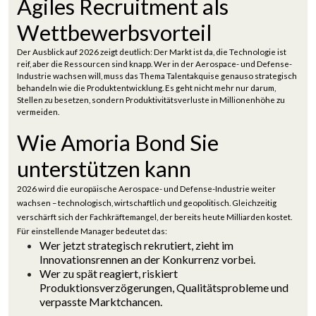
Agiles Recruitment als
Wettbewerbsvorteil
Der Ausblick auf 2026 zeigt deutlich: Der Markt ist da, die Technologie ist
reif, aber die Ressourcen sind knapp. Wer in der Aerospace- und Defense-
Industrie wachsen will, muss das Thema Talentakquise genauso strategisch
behandeln wie die Produktentwicklung. Es geht nicht mehr nur darum,
Stellen zu besetzen, sondern Produktivitätsverluste in Millionenhöhe zu
vermeiden.
Wie Amoria Bond Sie
unterstützen kann
2026 wird die europäische Aerospace- und Defense-Industrie weiter
wachsen – technologisch, wirtschaftlich und geopolitisch. Gleichzeitig
verschärft sich der Fachkräftemangel, der bereits heute Milliarden kostet.
Für einstellende Manager bedeutet das:
Wer jetzt strategisch rekrutiert, zieht im
Innovationsrennen an der Konkurrenz vorbei.
Wer zu spät reagiert, riskiert
Produktionsverzögerungen, Qualitätsprobleme und
verpasste Marktchancen.