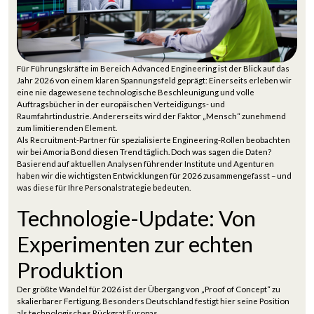
Für Führungskräfte im Bereich Advanced Engineering ist der Blick auf das
Jahr 2026 von einem klaren Spannungsfeld geprägt: Einerseits erleben wir
eine nie dagewesene technologische Beschleunigung und volle
Auftragsbücher in der europäischen Verteidigungs- und
Raumfahrtindustrie. Andererseits wird der Faktor „Mensch“ zunehmend
zum limitierenden Element.
Als Recruitment-Partner für spezialisierte Engineering-Rollen beobachten
wir bei Amoria Bond diesen Trend täglich. Doch was sagen die Daten?
Basierend auf aktuellen Analysen führender Institute und Agenturen
haben wir die wichtigsten Entwicklungen für 2026 zusammengefasst – und
was diese für Ihre Personalstrategie bedeuten.
Technologie-Update: Von
Experimenten zur echten
Produktion
Der größte Wandel für 2026 ist der Übergang von „Proof of Concept“ zu
skalierbarer Fertigung. Besonders Deutschland festigt hier seine Position
als technologisches Rückgrat Europas.