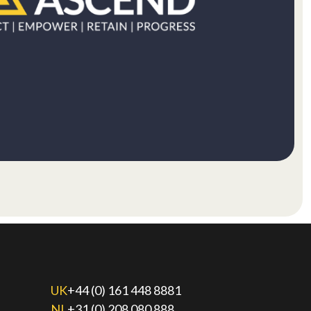
UK
+44 (0) 161 448 8881
NL
+31 (0) 208 080 888