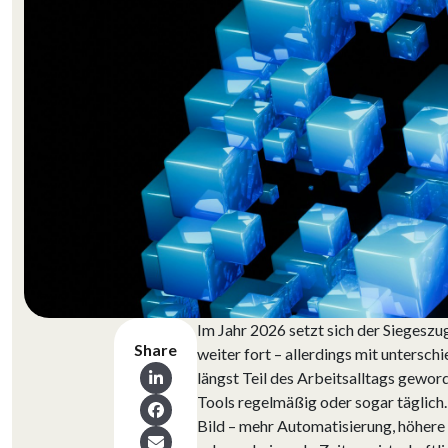
Im Jahr 2026 setzt sich der Siegeszug
Share
weiter fort – allerdings mit untersch
längst Teil des Arbeitsalltags gewo
Tools regelmäßig oder sogar täglich.
Bild – mehr Automatisierung, höhere 