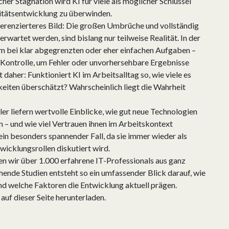
cher Stagnation wird KI für viele als möglicher Schlüssel
itätsentwicklung zu überwinden.
ifferenzierteres Bild: Die großen Umbrüche und vollständig
erwartet werden, sind bislang nur teilweise Realität. In der
em bei klar abgegrenzten oder eher einfachen Aufgaben –
 Kontrolle, um Fehler oder unvorhersehbare Ergebnisse
 daher: Funktioniert KI im Arbeitsalltag so, wie viele es
eiten überschätzt? Wahrscheinlich liegt die Wahrheit
r liefern wertvolle Einblicke, wie gut neue Technologien
en – und wie viel Vertrauen ihnen im Arbeitskontext
ein besonders spannender Fall, da sie immer wieder als
twicklungsrollen diskutiert wird.
ben wir über 1.000 erfahrene IT-Professionals aus ganz
ende Studien entsteht so ein umfassender Blick darauf, wie
und welche Faktoren die Entwicklung aktuell prägen.
auf dieser Seite herunterladen.