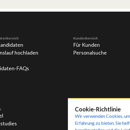
atenbereich
Kundenbereich
Kandidaten
Für Kunden
nslauf hochladen
Personalsuche
idaten-FAQs
Cookie-Richtlinie
s
el
Wir verwenden Cookies, um
 studies
Erfahrung zu bieten. Sie hel
bereitzustellen und die Lei