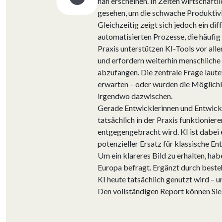
nah erscheinen. In Zeiten wirtschaftli
gesehen, um die schwache Produktiv
Gleichzeitig zeigt sich jedoch ein d
automatisierten Prozesse, die häufig 
Praxis unterstützen KI-Tools vor all
und erfordern weiterhin menschliche
abzufangen. Die zentrale Frage lautet
erwarten – oder wurden die Möglichk
irgendwo dazwischen.
Gerade Entwicklerinnen und Entwickle
tatsächlich in der Praxis funktionier
entgegengebracht wird. KI ist dabei 
potenzieller Ersatz für klassische En
Um ein klareres Bild zu erhalten, ha
Europa befragt. Ergänzt durch besteh
KI heute tatsächlich genutzt wird – 
Den vollständigen Report können Sie 