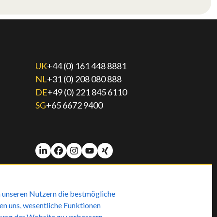
UK
+44 (0) 161 448 8881
NL
+31 (0) 208 080 888
DE
+49 (0) 221 845 6110
SG
+65 6672 9400
 unseren Nutzern die bestmögliche
fen uns, wesentliche Funktionen
stung der Website zu verbessern,