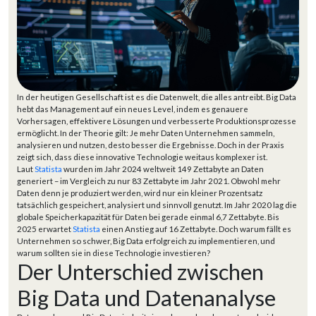
In der heutigen Gesellschaft ist es die Datenwelt, die alles antreibt. Big Data
hebt das Management auf ein neues Level, indem es genauere
Vorhersagen, effektivere Lösungen und verbesserte Produktionsprozesse
ermöglicht. In der Theorie gilt: Je mehr Daten Unternehmen sammeln,
analysieren und nutzen, desto besser die Ergebnisse. Doch in der Praxis
zeigt sich, dass diese innovative Technologie weitaus komplexer ist.
Laut
Statista
wurden im Jahr 2024 weltweit 149 Zettabyte an Daten
generiert – im Vergleich zu nur 83 Zettabyte im Jahr 2021. Obwohl mehr
Daten denn je produziert werden, wird nur ein kleiner Prozentsatz
tatsächlich gespeichert, analysiert und sinnvoll genutzt. Im Jahr 2020 lag die
globale Speicherkapazität für Daten bei gerade einmal 6,7 Zettabyte. Bis
2025 erwartet
Statista
einen Anstieg auf 16 Zettabyte. Doch warum fällt es
Unternehmen so schwer, Big Data erfolgreich zu implementieren, und
warum sollten sie in diese Technologie investieren?
Der Unterschied zwischen
Big Data und Datenanalyse