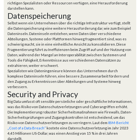
richtigen Spezialisten oder Ressourcen verfügen, eine Herausforderung
darstellen kann.
Datenspeicherung
Selbst wenn ein Unternehmen über die richtige Infrastruktur verfügt, stellt
die Datenspeicherung eine weitere Herausforderung dar, wie zum Beispiel
Dateninseln. Dateninseln entstehen, wenn Daten über verschiedene
Abteilungen, Systeme oder Plattformen hinweg fragmentiert sind, was es
schwierig macht, sie in eine einheitliche Ansicht zu konsolidieren. Diese
Fragmentierung führt zu Ineffizienzen beim Zugriff auf und der Nutzung von
Daten, während der Mangel an Interoperabilität zwischen Systemen und
Tools die Fähigkeit, Erkenntnisse aus verschiedenen Datensätzen zu
extrahieren, weiter erschwert.
Spezialisten wie Dateningenieure können das Unternehmen durch
komplexe Dateninseln führen, eine bessere Zusammenarbeit fördern und
den Zugang zu Erkenntnissen über Abteilungen und Systeme hinweg
verbessern.
Security and Privacy
Big Data umfasst oft sensible persönliche oder geschäftliche Informationen,
was das Risiko von Datenschutzverletzungen und Cyberangriffen erhöht.
Die Implementierung robuster Sicherheitsmaßnahmen wie Firewalls, Daten-
Sicherheitsprüfungen und Zugangskontrollen ist entscheidend, um das
Risiko von Datenschutzverletzungen zu verringern. Laut dem
IBM-Bericht
„Cost of a Data Breach“
kostete eine Datenschutzverletzung im Jahr 2023
4,45 Millionen US-Dollar, was einen Anstieg von 15 % in drei Jahren
darstellt.