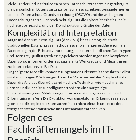
Viele Länder und Institutionen haben Datenschutzgesetze eingeführt, um
die persönlichen Daten von Einzelpersonen zu schützen. Beispiele hierfür
sind die Datenschutz-Grundverordnung (DSGVO) und die wichtigsten
Datenschutzgesetze. Dennoch hebt Big Data die Cybersicherheit auf die
nächste Ebene, aufgrund der Komplexität und Größe der Daten.
Komplexität und Interpretation
Aufgrund der Natur von Big Data (den 3 V’s) ist es unmöglich, es mit
traditionellen Datenanalysemethoden zu implementieren. Die enormen
Datenmengen, die Echtzeitverarbeitung, die unterschiedlichen Datentypen
und -formate, Qualitätsprobleme, Speicheranforderungen und komplexen
Datenvorschriften erfordern spezialisierte Werkzeuge und Algorithmen
zur Interpretation von Big Data.
Ungeeignete Modelle können zu ungenauen Erkenntnissen führen. Selbst
mit den richtigen Werkzeugen kann das Volumen und die Komplexität der
Daten die Analyse überwältigend machen. Techniken wie maschinelles
Lernen und künstliche Intelligenz erfordern eine sorgfältige
Feinabstimmung und Validierung, um sicherzustellen, dass sie nützliche
Erkenntnisse liefern. Die Extraktion von umsetzbaren Erkenntnissen aus
großen und komplexen Datensätzen ist oft nicht einfach und erfordert
fortgeschrittene statistische und Datenanalysentechniken.
Folgen des
Fachkräftemangels im IT-