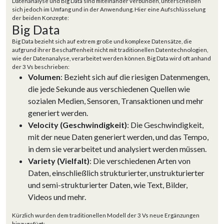
Datenanalyse und Big Data sind miteinander verbunden, unterscheiden
sich jedoch im Umfang und in der Anwendung. Hier eine Aufschlüsselung
der beiden Konzepte:
Big Data
Big Data bezieht sich auf extrem große und komplexe Datensätze, die
aufgrund ihrer Beschaffenheit nicht mit traditionellen Datentechnologien,
wie der Datenanalyse, verarbeitet werden können. Big Data wird oft anhand
der 3 Vs beschrieben:
Volumen
: Bezieht sich auf die riesigen Datenmengen,
die jede Sekunde aus verschiedenen Quellen wie
sozialen Medien, Sensoren, Transaktionen und mehr
generiert werden.
Velocity (Geschwindigkeit)
: Die Geschwindigkeit,
mit der neue Daten generiert werden, und das Tempo,
in dem sie verarbeitet und analysiert werden müssen.
Variety (Vielfalt)
: Die verschiedenen Arten von
Daten, einschließlich strukturierter, unstrukturierter
und semi-strukturierter Daten, wie Text, Bilder,
Videos und mehr.
Kürzlich wurden dem traditionellen Modell der 3 Vs neue Ergänzungen
hinzugefügt: