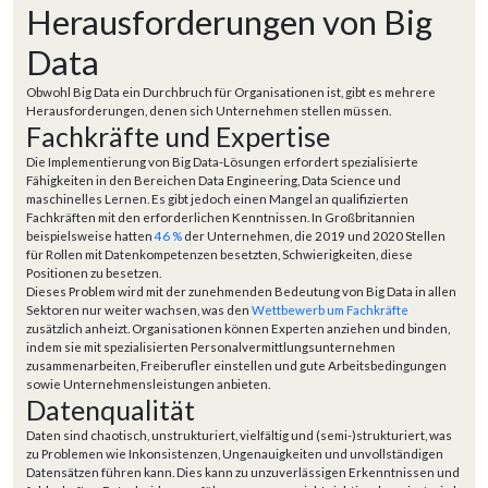
Herausforderungen von Big
Data
Obwohl Big Data ein Durchbruch für Organisationen ist, gibt es mehrere
Herausforderungen, denen sich Unternehmen stellen müssen.
Fachkräfte und Expertise
Die Implementierung von Big Data-Lösungen erfordert spezialisierte
Fähigkeiten in den Bereichen Data Engineering, Data Science und
maschinelles Lernen. Es gibt jedoch einen Mangel an qualifizierten
Fachkräften mit den erforderlichen Kenntnissen. In Großbritannien
beispielsweise hatten
46 %
der Unternehmen, die 2019 und 2020 Stellen
für Rollen mit Datenkompetenzen besetzten, Schwierigkeiten, diese
Positionen zu besetzen.
Dieses Problem wird mit der zunehmenden Bedeutung von Big Data in allen
Sektoren nur weiter wachsen, was den
Wettbewerb um Fachkräfte
zusätzlich anheizt. Organisationen können Experten anziehen und binden,
indem sie mit spezialisierten Personalvermittlungsunternehmen
zusammenarbeiten, Freiberufler einstellen und gute Arbeitsbedingungen
sowie Unternehmensleistungen anbieten.
Datenqualität
Daten sind chaotisch, unstrukturiert, vielfältig und (semi-)strukturiert, was
zu Problemen wie Inkonsistenzen, Ungenauigkeiten und unvollständigen
Datensätzen führen kann. Dies kann zu unzuverlässigen Erkenntnissen und