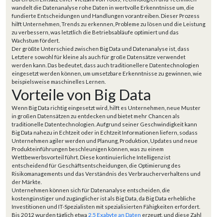
wandelt die Datenanalyse rohe Daten in wertvolle Erkenntnisse um, die
fundierte Entscheidungen und Handlungen vorantreiben. Dieser Prozess
hilft Unternehmen, Trends zu erkennen, Probleme zu lösen und die Leistung
zu verbessern, was letztlich die Betriebsabläufe optimiert und das
Wachstum fördert.
Der größte Unterschied zwischen Big Data und Datenanalyse ist, dass
Letztere sowohl für kleine als auch für große Datensätze verwendet
werden kann. Das bedeutet, dass auch traditionellere Datentechnologien
eingesetzt werden können, um umsetzbare Erkenntnisse zu gewinnen, wie
beispielsweise maschinelles Lernen.
Vorteile von Big Data
Wenn Big Data richtig eingesetzt wird, hilft es Unternehmen, neue Muster
in großen Datensätzen zu entdecken und bietet mehr Chancen als
traditionelle Datentechnologien. Aufgrund seiner Geschwindigkeit kann
Big Data nahezu in Echtzeit oder in Echtzeit Informationen liefern, sodass
Unternehmen agiler werden und Planung, Produktion, Updates und neue
Produkteinführungen beschleunigen können, was zu einem
Wettbewerbsvorteil führt. Diese kontinuierliche Intelligenz ist
entscheidend für Geschäftsentscheidungen, die Optimierung des
Risikomanagements und das Verständnis des Verbraucherverhaltens und
der Märkte.
Unternehmen können sich für Datenanalyse entscheiden, die
kostengünstiger und zugänglicher ist als Big Data, da Big Data erhebliche
Investitionen und IT-Spezialisten mit spezialisierten Fähigkeiten erfordert.
Bis 2012 wurden täglich etwa
2,5 Exabyte an Daten
erzeugt, und diese Zahl