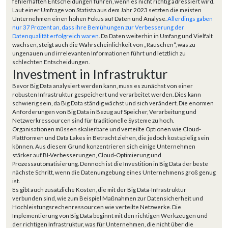
fehlerhaften Entscheidungen führen, wenn es nicht richtig adressiert wird.
Laut einer Umfrage von Statista aus dem Jahr 2023 setzten die meisten
Unternehmen einen hohen Fokus auf Daten und Analyse.
Allerdings gaben
nur 37 Prozent an, dass ihre Bemühungen zur Verbesserung der
Datenqualität erfolgreich waren
. Da Daten weiterhin in Umfang und Vielfalt
wachsen, steigt auch die Wahrscheinlichkeit von „Rauschen“, was zu
ungenauen und irrelevanten Informationen führt und letztlich zu
schlechten Entscheidungen.
Investment in Infrastruktur
Bevor Big Data analysiert werden kann, muss es zunächst von einer
robusten Infrastruktur gespeichert und verarbeitet werden. Dies kann
schwierig sein, da Big Data ständig wächst und sich verändert. Die enormen
Anforderungen von Big Data in Bezug auf Speicher, Verarbeitung und
Netzwerkressourcen sind für traditionelle Systeme zu hoch.
Organisationen müssen skalierbare und verteilte Optionen wie Cloud-
Plattformen und Data Lakes in Betracht ziehen, die jedoch kostspielig sein
können. Aus diesem Grund konzentrieren sich einige Unternehmen
stärker auf BI-Verbesserungen, Cloud-Optimierung und
Prozessautomatisierung. Dennoch ist die Investition in Big Data der beste
nächste Schritt, wenn die Datenumgebung eines Unternehmens groß genug
ist.
Es gibt auch zusätzliche Kosten, die mit der Big Data-Infrastruktur
verbunden sind, wie zum Beispiel Maßnahmen zur Datensicherheit und
Hochleistungsrechenressourcen wie verteilte Netzwerke. Die
Implementierung von Big Data beginnt mit den richtigen Werkzeugen und
der richtigen Infrastruktur, was für Unternehmen, die nicht über die