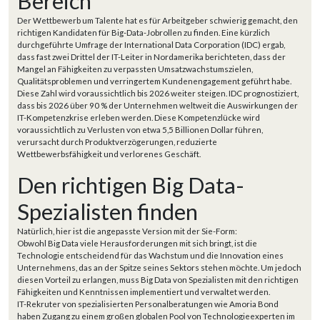
Bereich
Der Wettbewerb um Talente hat es für Arbeitgeber schwierig gemacht, den
richtigen Kandidaten für Big-Data-Jobrollen zu finden. Eine kürzlich
durchgeführte Umfrage der International Data Corporation (IDC) ergab,
dass fast zwei Drittel der IT-Leiter in Nordamerika berichteten, dass der
Mangel an Fähigkeiten zu verpassten Umsatzwachstumszielen,
Qualitätsproblemen und verringertem Kundenengagement geführt habe.
Diese Zahl wird voraussichtlich bis 2026 weiter steigen. IDC prognostiziert,
dass bis 2026 über 90 % der Unternehmen weltweit die Auswirkungen der
IT-Kompetenzkrise erleben werden. Diese Kompetenzlücke wird
voraussichtlich zu Verlusten von etwa 5,5 Billionen Dollar führen,
verursacht durch Produktverzögerungen, reduzierte
Wettbewerbsfähigkeit und verlorenes Geschäft.
Den richtigen Big Data-
Spezialisten finden
Natürlich, hier ist die angepasste Version mit der Sie-Form:
Obwohl Big Data viele Herausforderungen mit sich bringt, ist die
Technologie entscheidend für das Wachstum und die Innovation eines
Unternehmens, das an der Spitze seines Sektors stehen möchte. Um jedoch
diesen Vorteil zu erlangen, muss Big Data von Spezialisten mit den richtigen
Fähigkeiten und Kenntnissen implementiert und verwaltet werden.
IT-Rekruter von spezialisierten Personalberatungen wie Amoria Bond
haben Zugang zu einem großen globalen Pool von Technologieexperten im