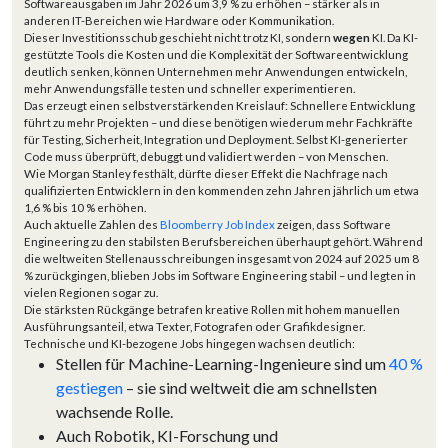
Softwareausgaben im Jahr 2026 um 3,9 % zu erhöhen – stärker als in
anderen IT-Bereichen wie Hardware oder Kommunikation.
Dieser Investitionsschub geschieht nicht trotz KI, sondern
wegen
KI. Da KI-
gestützte Tools die Kosten und die Komplexität der Softwareentwicklung
deutlich senken, können Unternehmen mehr Anwendungen entwickeln,
mehr Anwendungsfälle testen und schneller experimentieren.
Das erzeugt einen selbstverstärkenden Kreislauf: Schnellere Entwicklung
führt zu mehr Projekten – und diese benötigen wiederum mehr Fachkräfte
für Testing, Sicherheit, Integration und Deployment. Selbst KI-generierter
Code muss überprüft, debuggt und validiert werden – von Menschen.
Wie Morgan Stanley festhält, dürfte dieser Effekt die Nachfrage nach
qualifizierten Entwicklern in den kommenden zehn Jahren jährlich um etwa
1,6 % bis 10 % erhöhen.
Auch aktuelle Zahlen des
Bloomberry Job Index
zeigen, dass Software
Engineering zu den stabilsten Berufsbereichen überhaupt gehört. Während
die weltweiten Stellenausschreibungen insgesamt von 2024 auf 2025 um 8
% zurückgingen, blieben Jobs im Software Engineering stabil – und legten in
vielen Regionen sogar zu.
Die stärksten Rückgänge betrafen kreative Rollen mit hohem manuellen
Ausführungsanteil, etwa Texter, Fotografen oder Grafikdesigner.
Technische und KI-bezogene Jobs hingegen wachsen deutlich:
Stellen für Machine-Learning-Ingenieure sind um
40 %
gestiegen
– sie sind weltweit die am schnellsten
wachsende Rolle.
Auch Robotik, KI-Forschung und