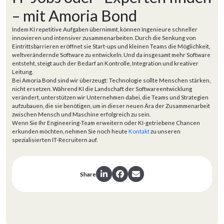
– mit Amoria Bond
Indem KI repetitive Aufgaben übernimmt, können Ingenieure schneller
innovieren und intensiver zusammenarbeiten. Durch die Senkung von
Eintrittsbarrieren eröffnet sie Start-ups und kleinen Teams die Möglichkeit,
weltverändernde Software zu entwickeln. Und da insgesamt mehr Software
entsteht, steigt auch der Bedarf an Kontrolle, Integration und kreativer
Leitung.
Bei Amoria Bond sind wir überzeugt: Technologie sollte Menschen stärken,
nicht ersetzen. Während KI die Landschaft der Softwareentwicklung
verändert, unterstützen wir Unternehmen dabei, die Teams und Strategien
aufzubauen, die sie benötigen, um in dieser neuen Ära der Zusammenarbeit
zwischen Mensch und Maschine erfolgreich zu sein.
Wenn Sie Ihr Engineering-Team erweitern oder KI-getriebene Chancen
erkunden möchten, nehmen Sie noch heute
Kontakt
zu unseren
spezialisierten IT-Recruitern auf.
Share