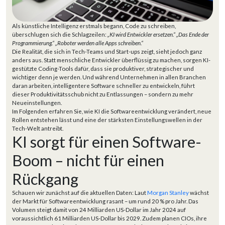
Als künstliche Intelligenz erstmals begann, Code zu schreiben,
überschlugen sich die Schlagzeilen:
„KI wird Entwickler ersetzen.“
„Das Ende der
Programmierung.“
„Roboter werden alle Apps schreiben.“
Die Realität, die sich in Tech-Teams und Start-ups zeigt, sieht jedoch ganz
anders aus. Statt menschliche Entwickler überflüssig zu machen, sorgen KI-
gestützte Coding-Tools dafür, dass sie produktiver, strategischer und
wichtiger denn je werden. Und während Unternehmen in allen Branchen
daran arbeiten, intelligentere Software schneller zu entwickeln, führt
dieser Produktivitätsschub nicht zu Entlassungen – sondern zu mehr
Neueinstellungen.
Im Folgenden erfahren Sie, wie KI die Softwareentwicklung verändert, neue
Rollen entstehen lässt und eine der stärksten Einstellungswellen in der
Tech-Welt antreibt.
KI sorgt für einen Software-
Boom – nicht für einen
Rückgang
Schauen wir zunächst auf die aktuellen Daten: Laut
Morgan Stanley
wächst
der Markt für Softwareentwicklung rasant – um rund 20 % pro Jahr. Das
Volumen steigt damit von 24 Milliarden US-Dollar im Jahr 2024 auf
voraussichtlich 61 Milliarden US-Dollar bis 2029. Zudem planen CIOs, ihre