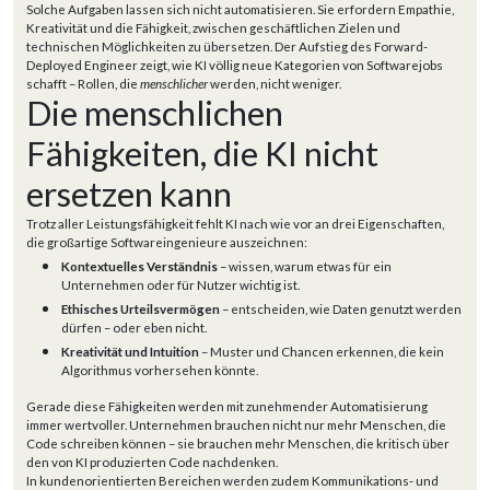
Solche Aufgaben lassen sich nicht automatisieren. Sie erfordern Empathie,
Kreativität und die Fähigkeit, zwischen geschäftlichen Zielen und
technischen Möglichkeiten zu übersetzen. Der Aufstieg des Forward-
Deployed Engineer zeigt, wie KI völlig neue Kategorien von Softwarejobs
schafft – Rollen, die
menschlicher
werden, nicht weniger.
Die menschlichen
Fähigkeiten, die KI nicht
ersetzen kann
Trotz aller Leistungsfähigkeit fehlt KI nach wie vor an drei Eigenschaften,
die großartige Softwareingenieure auszeichnen:
Kontextuelles Verständnis
– wissen, warum etwas für ein
Unternehmen oder für Nutzer wichtig ist.
Ethisches Urteilsvermögen
– entscheiden, wie Daten genutzt werden
dürfen – oder eben nicht.
Kreativität und Intuition
– Muster und Chancen erkennen, die kein
Algorithmus vorhersehen könnte.
Gerade diese Fähigkeiten werden mit zunehmender Automatisierung
immer wertvoller. Unternehmen brauchen nicht nur mehr Menschen, die
Code schreiben können – sie brauchen mehr Menschen, die kritisch über
den von KI produzierten Code nachdenken.
In kundenorientierten Bereichen werden zudem Kommunikations- und