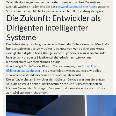
Teamfähigkeiten genauso entscheidend wie technisches Know-how.
Deshalb wachsen Rollen wie die des
Forward-Deployed Engineers
so stark:
Sie vereinen menschliche Empathie mit maschineller Leistungsfähigkeit.
Die Zukunft: Entwickler als
Dirigenten intelligenter
Systeme
Die Entwicklung des Programmierens ähnelt der Entwicklung der Musik. Vor
hundert Jahren mussten Musiker jede Note von Hand schreiben. Heute
ermöglichen digitale Tools, Klänge sofort zu generieren, zu sampeln und zu
bearbeiten – die beste Musik entsteht jedoch nach wie vor aus
menschlichem Geschmack und Leitung.
Gleiches gilt für Software: KI kann Code erzeugen, aber
Entwickler
dirigieren das Orchester
– sie entscheiden, was gebaut wird, wie alles
zusammenpasst und was den Nutzern am meisten nützt.
Die erfolgreichsten Entwickler der nächsten Dekade werden diejenigen
sein, die abstrakt denken, klar kommunizieren und KI kreativ einsetzen
können. Sie werden Strategen, Designer und Innovatoren sein – und ihre
Zahl wird steigen, nicht sinken.