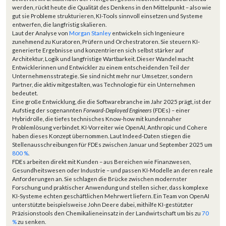
werden, rückt heute die Qualität des Denkens in den Mittelpunkt – also wie
gut sie Probleme strukturieren, KI-Tools sinnvoll einsetzen und Systeme
entwerfen, die langfristig skalieren.
Laut der Analyse von
Morgan Stanley
entwickeln sich Ingenieure
zunehmend zu Kuratoren, Prüfern und Orchestratoren. Sie steuern KI-
generierte Ergebnisse und konzentrieren sich selbst stärker auf
Architektur, Logik und langfristige Wartbarkeit. Dieser Wandel macht
Entwicklerinnen und Entwickler zu einem entscheidenden Teil der
Unternehmensstrategie. Sie sind nicht mehr nur Umsetzer, sondern
Partner, die aktiv mitgestalten, was Technologie für ein Unternehmen
bedeutet.
Eine große Entwicklung, die die Softwarebranche im Jahr 2025 prägt, ist der
Aufstieg der sogenannten
Forward-Deployed Engineers
(FDEs) – einer
Hybridrolle, die tiefes technisches Know-how mit kundennaher
Problemlösung verbindet. KI-Vorreiter wie OpenAI, Anthropic und Cohere
haben dieses Konzept übernommen. Laut Indeed-Daten stiegen die
Stellenausschreibungen für FDEs zwischen Januar und September 2025 um
800 %
.
FDEs arbeiten direkt mit Kunden – aus Bereichen wie Finanzwesen,
Gesundheitswesen oder Industrie – und passen KI-Modelle an deren reale
Anforderungen an. Sie schlagen die Brücke zwischen modernster
Forschung und praktischer Anwendung und stellen sicher, dass komplexe
KI-Systeme echten geschäftlichen Mehrwert liefern. Ein Team von OpenAI
unterstützte beispielsweise John Deere dabei, mithilfe KI-gestützter
Präzisionstools den Chemikalieneinsatz in der Landwirtschaft um bis zu
70
%
zu senken.