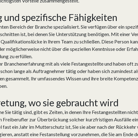
wichtigsten Vorteile zusammengestellt.
g und spezifische Fähigkeiten
mten Bereich der Branche spezialisiert. Sie verfügen über ein spez
hnitten ist, bei denen Sie Unterstützung benötigen. Mit einer Ver
ualifikationslücke in Ihrem Team zu schließen. Diese Person kann 
der möglicherweise nicht über die speziellen Kenntnisse oder Erf
ung zu erfüllen.
r Branchenerfahrung mit als viele Festangestellte und haben oft zu 
e schon lange als Auftragnehmer tätig oder haben sich zumindest al
n gesammelt. Ihr umfassendes Wissen und ihre breite Kompetenz e
ben.
etung, wo sie gebraucht wird
Sie tätig sind, gibt es Zeiten, in denen Ihre Festangestellten nich
 Freiberufler zur Überbrückung solcher kurzfristigen Ausfälle ein
fast ein Jahr im Mutterschutz ist, Sie sie aber nach der Rückkehr wi
agieren, anstatt eine Festanstellung vorzunehmen, die Sie am Ende 