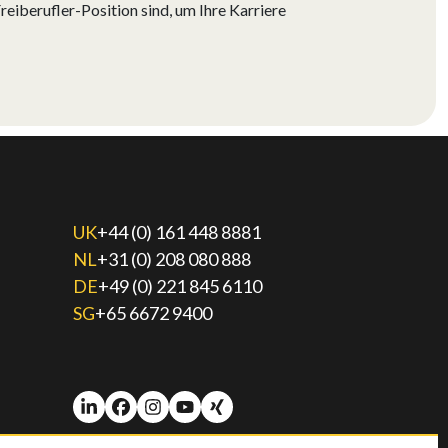
eiberufler-Position sind, um Ihre Karriere
UK
+44 (0) 161 448 8881
NL
+31 (0) 208 080 888
DE
+49 (0) 221 845 6110
SG
+65 6672 9400