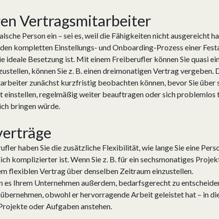
hren Vertragsmitarbeiter
sche Person ein – sei es, weil die Fähigkeiten nicht ausgereicht h
, den kompletten Einstellungs- und Onboarding-Prozess einer Fest
die ideale Besetzung ist. Mit einem Freiberufler können Sie quasi e
zustellen, können Sie z. B. einen dreimonatigen Vertrag vergeben. D
arbeiter zunächst kurzfristig beobachten können, bevor Sie über 
t einstellen, regelmäßig weiter beauftragen oder sich problemlos t
ich bringen würde.
verträge
ufler haben Sie die zusätzliche Flexibilität, wie lange Sie eine P
ich komplizierter ist. Wenn Sie z. B. für ein sechsmonatiges Proje
nem flexiblen Vertrag über denselben Zeitraum einzustellen.
n es Ihrem Unternehmen außerdem, bedarfsgerecht zu entscheiden, 
übernehmen, obwohl er hervorragende Arbeit geleistet hat – in die
Projekte oder Aufgaben anstehen.