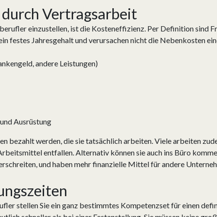
 durch Vertragsarbeit
berufler einzustellen, ist die Kosteneffizienz. Per Definition sind 
in festes Jahresgehalt und verursachen nicht die Nebenkosten eine
ankengeld, andere Leistungen)
 und Ausrüstung
en bezahlt werden, die sie tatsächlich arbeiten. Viele arbeiten zu
beitsmittel entfallen. Alternativ können sie auch ins Büro kommen,
berschreiten, und haben mehr finanzielle Mittel für andere Unterne
lungszeiten
ufler stellen Sie ein ganz bestimmtes Kompetenzset für einen defin
tlich schneller als bei einer Festanstellung. Sie müssen keine gro