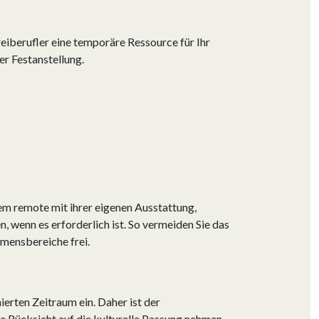
Freiberufler eine temporäre Ressource für Ihr
r Festanstellung.
dem remote mit ihrer eigenen Ausstattung,
 wenn es erforderlich ist. So vermeiden Sie das
hmensbereiche frei.
ierten Zeitraum ein. Daher ist der
ße Rücksicht auf die kulturelle Passung nehmen,