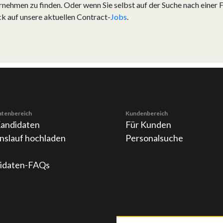
nehmen zu finden. Oder wenn Sie selbst auf der Suche nach einer Fr
ck auf unsere aktuellen Contract-
Jobs
.
atenbereich
Kundenbereich
Kandidaten
Für Kunden
nslauf hochladen
Personalsuche
idaten-FAQs