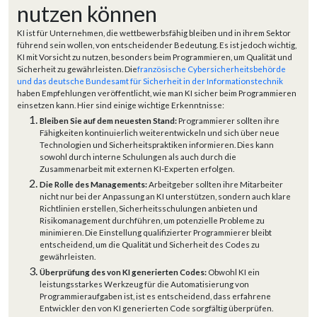
nutzen können
KI ist für Unternehmen, die wettbewerbsfähig bleiben und in ihrem Sektor
führend sein wollen, von entscheidender Bedeutung. Es ist jedoch wichtig,
KI mit Vorsicht zu nutzen, besonders beim Programmieren, um Qualität und
Sicherheit zu gewährleisten. Die
französische Cybersicherheitsbehörde
und das deutsche Bundesamt für Sicherheit in der Informationstechnik
haben Empfehlungen veröffentlicht, wie man KI sicher beim Programmieren
einsetzen kann. Hier sind einige wichtige Erkenntnisse:
Bleiben Sie auf dem neuesten Stand:
Programmierer sollten ihre
Fähigkeiten kontinuierlich weiterentwickeln und sich über neue
Technologien und Sicherheitspraktiken informieren. Dies kann
sowohl durch interne Schulungen als auch durch die
Zusammenarbeit mit externen KI-Experten erfolgen.
Die Rolle des Managements:
Arbeitgeber sollten ihre Mitarbeiter
nicht nur bei der Anpassung an KI unterstützen, sondern auch klare
Richtlinien erstellen, Sicherheitsschulungen anbieten und
Risikomanagement durchführen, um potenzielle Probleme zu
minimieren. Die Einstellung qualifizierter Programmierer bleibt
entscheidend, um die Qualität und Sicherheit des Codes zu
gewährleisten.
Überprüfung des von KI generierten Codes:
Obwohl KI ein
leistungsstarkes Werkzeug für die Automatisierung von
Programmieraufgaben ist, ist es entscheidend, dass erfahrene
Entwickler den von KI generierten Code sorgfältig überprüfen.