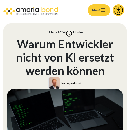
Menü
12 Nov, 2024
|
11
mins
Warum Entwickler
nicht von KI ersetzt
werden können
Jan Leijenhorst