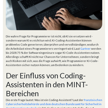
Die wahre Frage für Programmierer ist nicht, ob KI sie ersetzen wird -
sondern warum KI es nicht tun wird. KI-Coding-Assistenten können
problemlos Code generieren, überprüfen und vervollständigen, wodurch
die Arbeitslast eines Programmierers verringert wird. Laut
Gartner
werden
bis 2028 75 % der Softwareingenieure sogar KI-Code-Assistenten nutzen.
Allerdings schafft KI nicht nur Chancen für Unternehmen, sondern bringt
auch Risiken mit sich, was die Frage aufwirft, wie Programmierer KI-Code-
Assistenten sicher nutzen können, um Bedenken zu mindern.
Der Einfluss von Coding-
Assistenten in den MINT-
Bereichen
Die erste Frage lautet: Was ist ein Coding-Assistent? Laut der
französischen
Cybersicherheitsbehörde und dem deutschen Bundesamt für Sicherheit in