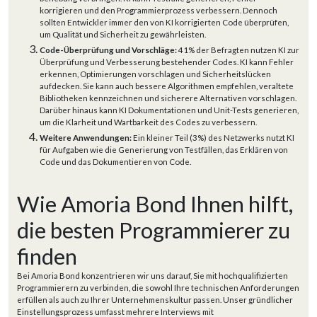
korrigieren und den Programmierprozess verbessern. Dennoch
sollten Entwickler immer den von KI korrigierten Code überprüfen,
um Qualität und Sicherheit zu gewährleisten.
Code-Überprüfung und Vorschläge:
41% der Befragten nutzen KI zur
Überprüfung und Verbesserung bestehender Codes. KI kann Fehler
erkennen, Optimierungen vorschlagen und Sicherheitslücken
aufdecken. Sie kann auch bessere Algorithmen empfehlen, veraltete
Bibliotheken kennzeichnen und sicherere Alternativen vorschlagen.
Darüber hinaus kann KI Dokumentationen und Unit-Tests generieren,
um die Klarheit und Wartbarkeit des Codes zu verbessern.
Weitere Anwendungen:
Ein kleiner Teil (3%) des Netzwerks nutzt KI
für Aufgaben wie die Generierung von Testfällen, das Erklären von
Code und das Dokumentieren von Code.
Wie Amoria Bond Ihnen hilft,
die besten Programmierer zu
finden
Bei Amoria Bond konzentrieren wir uns darauf, Sie mit hochqualifizierten
Programmierern zu verbinden, die sowohl Ihre technischen Anforderungen
erfüllen als auch zu Ihrer Unternehmenskultur passen. Unser gründlicher
Einstellungsprozess umfasst mehrere Interviews mit