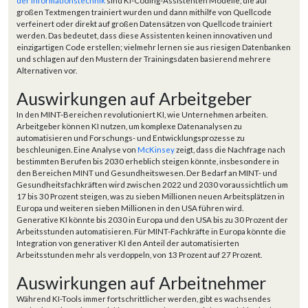
der Informationstechnik
sind KI-Coding-Assistenten Modelle, die auf
großen Textmengen trainiert wurden und dann mithilfe von Quellcode
verfeinert oder direkt auf großen Datensätzen von Quellcode trainiert
werden. Das bedeutet, dass diese Assistenten keinen innovativen und
einzigartigen Code erstellen; vielmehr lernen sie aus riesigen Datenbanken
und schlagen auf den Mustern der Trainingsdaten basierend mehrere
Alternativen vor.
Auswirkungen auf Arbeitgeber
In den MINT-Bereichen revolutioniert KI, wie Unternehmen arbeiten.
Arbeitgeber können KI nutzen, um komplexe Datenanalysen zu
automatisieren und Forschungs- und Entwicklungsprozesse zu
beschleunigen. Eine Analyse von
McKinsey
zeigt, dass die Nachfrage nach
bestimmten Berufen bis 2030 erheblich steigen könnte, insbesondere in
den Bereichen MINT und Gesundheitswesen. Der Bedarf an MINT- und
Gesundheitsfachkräften wird zwischen 2022 und 2030 voraussichtlich um
17 bis 30 Prozent steigen, was zu sieben Millionen neuen Arbeitsplätzen in
Europa und weiteren sieben Millionen in den USA führen wird.
Generative KI könnte bis 2030 in Europa und den USA bis zu 30 Prozent der
Arbeitsstunden automatisieren. Für MINT-Fachkräfte in Europa könnte die
Integration von generativer KI den Anteil der automatisierten
Arbeitsstunden mehr als verdoppeln, von 13 Prozent auf 27 Prozent.
Auswirkungen auf Arbeitnehmer
Während KI-Tools immer fortschrittlicher werden, gibt es wachsendes