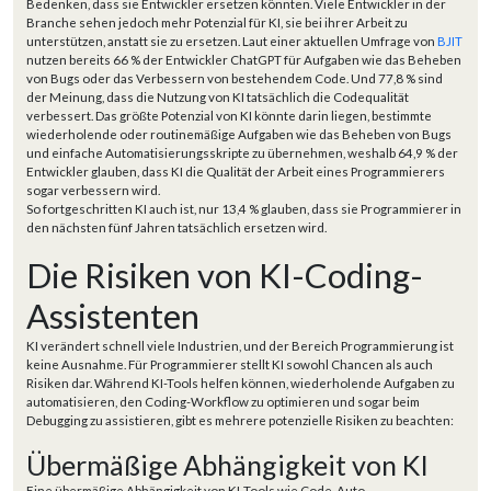
Bedenken, dass sie Entwickler ersetzen könnten. Viele Entwickler in der
Branche sehen jedoch mehr Potenzial für KI, sie bei ihrer Arbeit zu
unterstützen, anstatt sie zu ersetzen. Laut einer aktuellen Umfrage von
BJIT
nutzen bereits 66 % der Entwickler ChatGPT für Aufgaben wie das Beheben
von Bugs oder das Verbessern von bestehendem Code. Und 77,8 % sind
der Meinung, dass die Nutzung von KI tatsächlich die Codequalität
verbessert. Das größte Potenzial von KI könnte darin liegen, bestimmte
wiederholende oder routinemäßige Aufgaben wie das Beheben von Bugs
und einfache Automatisierungsskripte zu übernehmen, weshalb 64,9 % der
Entwickler glauben, dass KI die Qualität der Arbeit eines Programmierers
sogar verbessern wird.
So fortgeschritten KI auch ist, nur 13,4 % glauben, dass sie Programmierer in
den nächsten fünf Jahren tatsächlich ersetzen wird.
Die Risiken von KI-Coding-
Assistenten
KI verändert schnell viele Industrien, und der Bereich Programmierung ist
keine Ausnahme. Für Programmierer stellt KI sowohl Chancen als auch
Risiken dar. Während KI-Tools helfen können, wiederholende Aufgaben zu
automatisieren, den Coding-Workflow zu optimieren und sogar beim
Debugging zu assistieren, gibt es mehrere potenzielle Risiken zu beachten:
Übermäßige Abhängigkeit von KI
Eine übermäßige Abhängigkeit von KI-Tools wie Code-Auto-