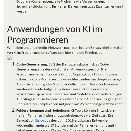
Dadurch können potenzielle Probleme wie Verzerrungen,
Sicherheitslücken und Risiken im Bereich geistiges Eigentum erkannt
werden.
Anwendungen von KI im
Programmieren
Wir haben unser LinkedIn-Netzwerk nach den besten Einsatzmöglichkeiten
von KI im Programmieren gefragt, und hier sind die Ergebnisse:
Code-Generierung:
32% der Befragten glauben, dass Code-
Generierung eine der nützlichsten Anwendungen von KI im
Programmieren ist. Tools wie GitHub Copilot, CodeT5 und Tabnine
haben die Code-Generierung erleichtert, indem sie Deep-Learning-
Algorithmen und große Sprachmodelle nutzen. Diese Tools können
wiederkehrende Aufgaben automatisieren, Code in andere
Programmiersprachen übersetzen und Codeblöcke vervollständigen.
Allerdings ist KI am besten für einfache Code-Generierung geeignet
und sollte bei komplexeren Aufgaben mit Vorsicht eingesetzt werden.
Fehlererkennung und -behebung:
KI-Tools können Entwicklern
helfen, Fehler zu finden und zu beheben, was viel Zeit spart. Ein
Bericht von
Stripe
aus dem Jahr 2018 ergab, dass Entwickler
wöchentlich mehr als 17 Stunden mit der Fehlererkennung und -
behebung verbringen. KI kann Testfälle generieren, Fehler