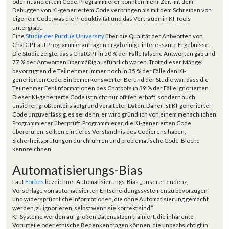
oder nuanciertem Code. Programmierer könnten mehr Zeit mit dem
Debuggen von KI-generiertem Code verbringen als mit dem Schreiben von
eigenem Code, was die Produktivität und das Vertrauen in KI-Tools
untergräbt.
Eine
Studie der Purdue University
über die Qualität der Antworten von
ChatGPT auf Programmieranfragen ergab einige interessante Ergebnisse.
Die Studie zeigte, dass ChatGPT in 50 % der Fälle falsche Antworten gab und
77 % der Antworten übermäßig ausführlich waren. Trotz dieser Mängel
bevorzugten die Teilnehmer immer noch in 35 % der Fälle den KI-
generierten Code. Ein bemerkenswerter Befund der Studie war, dass die
Teilnehmer Fehlinformationen des Chatbots in 39 % der Fälle ignorierten.
Dieser KI-generierte Code ist nicht nur oft fehlerhaft, sondern auch
unsicher, größtenteils aufgrund veralteter Daten. Daher ist KI-generierter
Code unzuverlässig, es sei denn, er wird gründlich von einem menschlichen
Programmierer überprüft. Programmierer, die KI-generierten Code
überprüfen, sollten ein tiefes Verständnis des Codierens haben,
Sicherheitsprüfungen durchführen und problematische Code-Blöcke
kennzeichnen.
Automatisierungs-Bias
Laut
Forbes
bezeichnet Automatisierungs-Bias „unsere Tendenz,
Vorschläge von automatisierten Entscheidungssystemen zu bevorzugen
und widersprüchliche Informationen, die ohne Automatisierung gemacht
werden, zu ignorieren, selbst wenn sie korrekt sind.“
KI-Systeme werden auf großen Datensätzen trainiert, die inhärente
Vorurteile oder ethische Bedenken tragen können, die unbeabsichtigt in