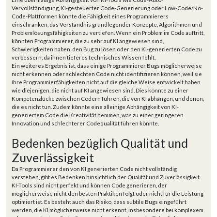
Vervollständigung, KI-gesteuerter Code-Generierung oder Low-Code/No-
Code-Plattformen könnte die Fähigkeit eines Programmierers
einschränken, das Verständnis grundlegender Konzepte, Algorithmen und
Problemlösungsfähigkeiten zu vertiefen. Wenn ein Problem im Code auftritt,
könnten Programmierer, die zu sehr auf KI angewiesen sind,
Schwierigkeiten haben, den Bug zu lösen oder den KI-generierten Code zu
verbessern, da ihnen tieferes technisches Wissen fehlt.
Ein weiteres Ergebnis ist, dass einige Programmierer Bugs möglicherweise
nicht erkennen oder schlechten Code nicht identifizieren können, weil sie
ihre Programmierfähigkeiten nicht auf die gleiche Weise entwickelt haben
wie diejenigen, die nicht auf KI angewiesen sind. Dies könnte zu einer
Kompetenzlücke zwischen Codern führen, die von KI abhängen, und denen,
die es nicht tun. Zudem könnte eine alleinige Abhängigkeit von KI-
generiertem Code die Kreativität hemmen, was zu einer geringeren
Innovation und schlechterer Codequalität führen könnte.
Bedenken bezüglich Qualität und
Zuverlässigkeit
Da Programmierer den von KI generierten Code nicht vollständig
verstehen, gibt es Bedenken hinsichtlich der Qualität und Zuverlässigkeit.
KI-Tools sind nicht perfekt und können Code generieren, der
möglicherweise nicht den besten Praktiken folgt oder nicht für die Leistung
optimiert ist. Es besteht auch das Risiko, dass subtile Bugs eingeführt
werden, die KI möglicherweise nicht erkennt, insbesondere bei komplexem