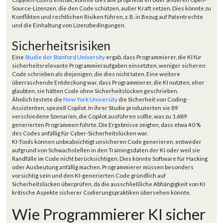
Source-Lizenzen, die den Code schützen, außer Kraft setzen. Dies könnte zu
Konflikten und rechtlichen Risiken führen, z. B. in Bezug auf Patentrechte
und die Einhaltung von Lizenzbedingungen.
Sicherheitsrisiken
Eine
Studie der Stanford University
ergab, dass Programmierer, die KI für
sicherheitsrelevante Programmieraufgaben einsetzten, weniger sicheren
Code schrieben als diejenigen, die dies nicht taten. Eine weitere
überraschende Entdeckung war, dass Programmierer, die KI nutzten, eher
glaubten, sie hätten Code ohne Sicherheitslücken geschrieben.
Ähnlich testete die
New York University
die Sicherheit von Coding-
Assistenten, speziell Copilot. In ihrer Studie produzierten sie 89
verschiedene Szenarien, die Copilot ausführen sollte, was zu 1.689
generierten Programmen führte. Die Ergebnisse zeigten, dass etwa 40 %
des Codes anfällig für Cyber-Sicherheitslücken war.
KI-Tools können unbeabsichtigt unsicheren Code generieren, entweder
aufgrund von Schwachstellen in den Trainingsdaten der KI oder weil sie
Randfälle im Code nicht berücksichtigen. Dies könnte Software für Hacking
oder Ausbeutung anfällig machen. Programmierer müssen besonders
vorsichtig sein und den KI-generierten Code gründlich auf
Sicherheitslücken überprüfen, da die ausschließliche Abhängigkeit von KI
kritische Aspekte sicherer Codierungspraktiken übersehen könnte.
Wie Programmierer KI sicher