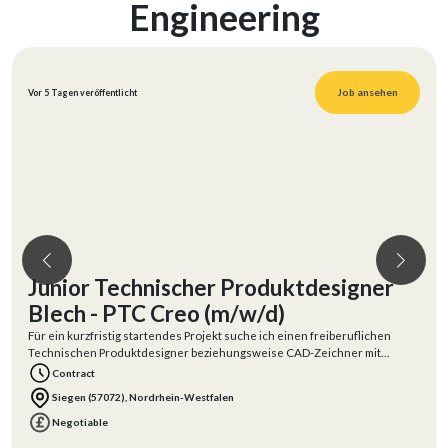
Engineering
Job ansehen
Vor 5 Tagen veröffentlicht
Junior Technischer Produktdesigner
Blech - PTC Creo (m/w/d)
Für ein kurzfristig startendes Projekt suche ich einen freiberuflichen
Technischen Produktdesigner beziehungsweise CAD-Zeichner mit
Erfahrung in der B
Contract
Siegen (57072), Nordrhein-Westfalen
Negotiable