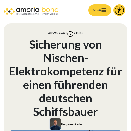
Menü
28 Oct, 2025
|
2
mins
Sicherung von
Nischen-
Elektrokompetenz für
einen führenden
deutschen
Schiffsbauer
Benjamin Cole