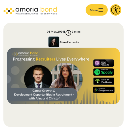
Menü
01 Mar, 2024
|
2
mins
Alina Ferrante