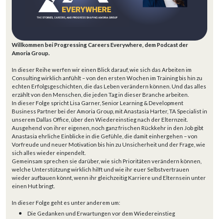
Willkommen bei Progressing Careers Everywhere, dem Podcast der
Amoria Group.
In dieser Reihe werfen wir einen Blick darauf, wie sich das Arbeiten im
Consulting wirklich anfühlt – von den ersten Wochen im Training bis hin zu
echten Erfolgsgeschichten, die das Leben verändern können. Und das alles
erzählt von den Menschen, die jeden Tag in dieser Branche arbeiten.
In dieser Folge spricht Lisa Garner, Senior Learning & Development
Business Partner bei der Amoria Group, mit Anastasia Harter, TA Specialist in
unserem Dallas Office, über den Wiedereinstieg nach der Elternzeit.
Ausgehend von ihrer eigenen, noch ganz frischen Rückkehr in den Job gibt
Anastasia ehrliche Einblicke in die Gefühle, die damit einhergehen – von
Vorfreude und neuer Motivation bis hin zu Unsicherheit und der Frage, wie
sich alles wieder einpendelt.
Gemeinsam sprechen sie darüber, wie sich Prioritäten verändern können,
welche Unterstützung wirklich hilft und wie ihr euer Selbstvertrauen
wieder aufbauen könnt, wenn ihr gleichzeitig Karriere und Elternsein unter
einen Hut bringt.
In dieser Folge geht es unter anderem um:
Die Gedanken und Erwartungen vor dem Wiedereinstieg