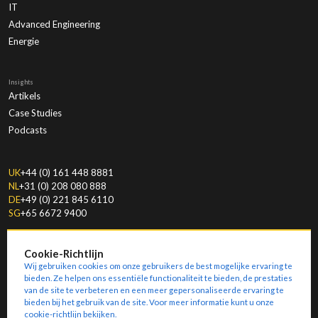
IT
Advanced Engineering
Energie
Insights
Artikels
Case Studies
Podcasts
UK
+44 (0) 161 448 8881
NL
+31 (0) 208 080 888
DE
+49 (0) 221 845 6110
SG
+65 6672 9400
Cookie-Richtlijn
Wij gebruiken cookies om onze gebruikers de best mogelijke ervaring te
bieden. Ze helpen ons essentiële functionaliteit te bieden, de prestaties
van de site te verbeteren en een meer gepersonaliseerde ervaring te
© Copyright
2026
Amoria Bond.
Modern Slavery & Human Trafficking Statement
bieden bij het gebruik van de site. Voor meer informatie kunt u onze
Key Information Documents
Ethical Policies
Company Details
Terms & Conditions
Privacy
Algemenebedrijfsvoorwaarden
Sitemap
cookie-richtlijn
bekijken.