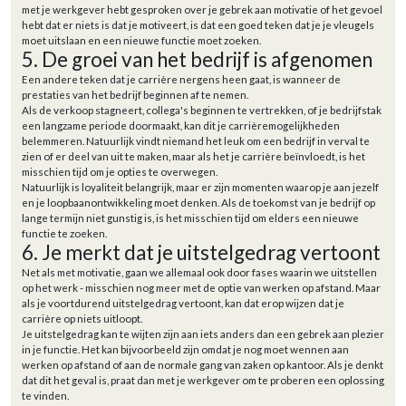
met je werkgever hebt gesproken over je gebrek aan motivatie of het gevoel
hebt dat er niets is dat je motiveert, is dat een goed teken dat je je vleugels
moet uitslaan en een nieuwe functie moet zoeken.
5. De groei van het bedrijf is afgenomen
Een andere teken dat je carrière nergens heen gaat, is wanneer de
prestaties van het bedrijf beginnen af te nemen.
Als de verkoop stagneert, collega's beginnen te vertrekken, of je bedrijfstak
een langzame periode doormaakt, kan dit je carrièremogelijkheden
belemmeren. Natuurlijk vindt niemand het leuk om een bedrijf in verval te
zien of er deel van uit te maken, maar als het je carrière beïnvloedt, is het
misschien tijd om je opties te overwegen.
Natuurlijk is loyaliteit belangrijk, maar er zijn momenten waarop je aan jezelf
en je loopbaanontwikkeling moet denken. Als de toekomst van je bedrijf op
lange termijn niet gunstig is, is het misschien tijd om elders een nieuwe
functie te zoeken.
6. Je merkt dat je uitstelgedrag vertoont
Net als met motivatie, gaan we allemaal ook door fases waarin we uitstellen
op het werk - misschien nog meer met de optie van werken op afstand. Maar
als je voortdurend uitstelgedrag vertoont, kan dat erop wijzen dat je
carrière op niets uitloopt.
Je uitstelgedrag kan te wijten zijn aan iets anders dan een gebrek aan plezier
in je functie. Het kan bijvoorbeeld zijn omdat je nog moet wennen aan
werken op afstand of aan de normale gang van zaken op kantoor. Als je denkt
dat dit het geval is, praat dan met je werkgever om te proberen een oplossing
te vinden.