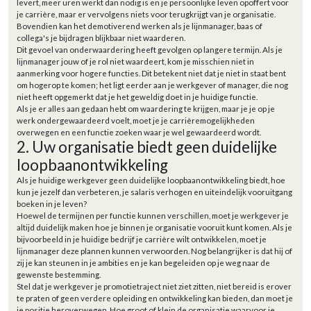
levert, meer uren werkt dan nodig is en je persoonlijke leven opoffert voor
je carrière, maar er vervolgens niets voor terugkrijgt van je organisatie.
Bovendien kan het demotiverend werken als je lijnmanager, baas of
collega's je bijdragen blijkbaar niet waarderen.
Dit gevoel van onderwaardering heeft gevolgen op langere termijn. Als je
lijnmanager jouw of je rol niet waardeert, kom je misschien niet in
aanmerking voor hogere functies. Dit betekent niet dat je niet in staat bent
om hogerop te komen; het ligt eerder aan je werkgever of manager, die nog
niet heeft opgemerkt dat je het geweldig doet in je huidige functie.
Als je er alles aan gedaan hebt om waardering te krijgen, maar je je op je
werk ondergewaardeerd voelt, moet je je carrièremogelijkheden
overwegen en een functie zoeken waar je wel gewaardeerd wordt.
2. Uw organisatie biedt geen duidelijke
loopbaanontwikkeling
Als je huidige werkgever geen duidelijke loopbaanontwikkeling biedt, hoe
kun je jezelf dan verbeteren, je salaris verhogen en uiteindelijk vooruitgang
boeken in je leven?
Hoewel de termijnen per functie kunnen verschillen, moet je werkgever je
altijd duidelijk maken hoe je binnen je organisatie vooruit kunt komen. Als je
bijvoorbeeld in je huidige bedrijf je carrière wilt ontwikkelen, moet je
lijnmanager deze plannen kunnen verwoorden. Nog belangrijker is dat hij of
zij je kan steunen in je ambities en je kan begeleiden op je weg naar de
gewenste bestemming.
Stel dat je werkgever je promotietraject niet ziet zitten, niet bereid is erover
te praten of geen verdere opleiding en ontwikkeling kan bieden, dan moet je
je positie heroverwegen. Hoe groot of klein de organisatie waarvoor je