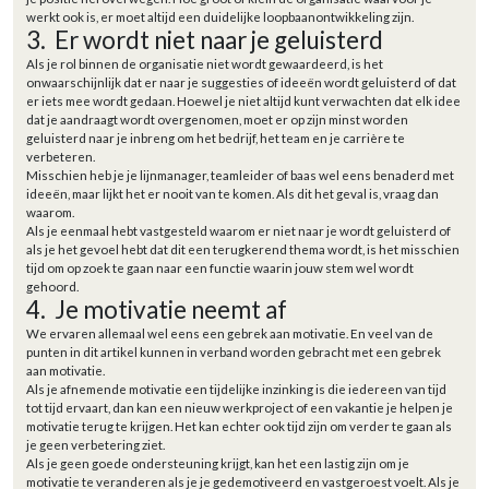
werkt ook is, er moet altijd een duidelijke loopbaanontwikkeling zijn.
3. Er wordt niet naar je geluisterd
Als je rol binnen de organisatie niet wordt gewaardeerd, is het
onwaarschijnlijk dat er naar je suggesties of ideeën wordt geluisterd of dat
er iets mee wordt gedaan. Hoewel je niet altijd kunt verwachten dat elk idee
dat je aandraagt wordt overgenomen, moet er op zijn minst worden
geluisterd naar je inbreng om het bedrijf, het team en je carrière te
verbeteren.
Misschien heb je je lijnmanager, teamleider of baas wel eens benaderd met
ideeën, maar lijkt het er nooit van te komen. Als dit het geval is, vraag dan
waarom.
Als je eenmaal hebt vastgesteld waarom er niet naar je wordt geluisterd of
als je het gevoel hebt dat dit een terugkerend thema wordt, is het misschien
tijd om op zoek te gaan naar een functie waarin jouw stem wel wordt
gehoord.
4. Je motivatie neemt af
We ervaren allemaal wel eens een gebrek aan motivatie. En veel van de
punten in dit artikel kunnen in verband worden gebracht met een gebrek
aan motivatie.
Als je afnemende motivatie een tijdelijke inzinking is die iedereen van tijd
tot tijd ervaart, dan kan een nieuw werkproject of een vakantie je helpen je
motivatie terug te krijgen. Het kan echter ook tijd zijn om verder te gaan als
je geen verbetering ziet.
Als je geen goede ondersteuning krijgt, kan het een lastig zijn om je
motivatie te veranderen als je je gedemotiveerd en vastgeroest voelt. Als je