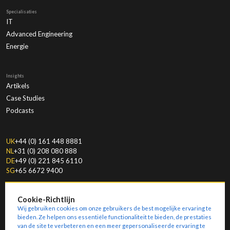
Specialisaties
IT
Advanced Engineering
Energie
Insights
Artikels
Case Studies
Podcasts
UK
+44 (0) 161 448 8881
NL
+31 (0) 208 080 888
DE
+49 (0) 221 845 6110
SG
+65 6672 9400
Cookie-Richtlijn
Wij gebruiken cookies om onze gebruikers de best mogelijke ervaring te
bieden. Ze helpen ons essentiële functionaliteit te bieden, de prestaties
van de site te verbeteren en een meer gepersonaliseerde ervaring te
© Copyright
2026
Amoria Bond.
Modern Slavery & Human Trafficking Statement