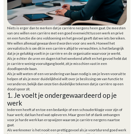
Niets is erger dan te merken dat je carrière nergens heen gaat. De meesten
van ons willen een carrière met een goed evenwicht tussen werk en privé
en een functie die ons voldoening en het gevoel geeft dat we iets bereiken.
We willen allemaal gewaardeerd worden voor ons werk. Hoewel het
onrealistisch is om dit in een carrière altijd te verwachten, is het belangrijk
dat je je gelukkig voelt in je carrière en de organisatie waarvoor je werkt.
Als je echter de uren en dagen tot het weekend aftelt en het gevoel hebt dat
je carrière weinig vooruitgang boekt, zit je misschien vast in een
doodlopende baan.
Als je wilt weten of een verandering van baan nodig is om je leven vooruit te
helpen of als je meer duidelijkheid wilt over je beslissing om van functie te
veranderen, bekijk dan onze tien duidelijke tekenen dat je carrière op een
dood spoor zit.
1. Je voelt je ondergewaardeerd op je
werk
Iedereen heeft af en toe een bedankje of een schouderklopje voor zijn of
haar werk; dat kan heel wat opleveren. Maar geen lof of dank ontvangen
voor je harde werk kan erop wijzen waarom je carrière nergens naartoe
gaat.
Als werknemer is het nooit een prettig gevoel als je voortdurend goed werk