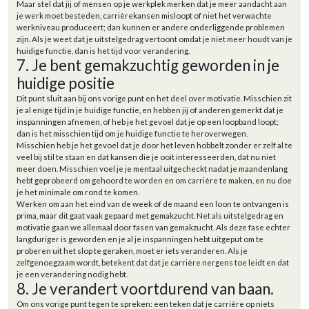
Maar stel dat jij of mensen op je werkplek merken dat je meer aandacht aan
je werk moet besteden, carrièrekansen misloopt of niet het verwachte
werkniveau produceert; dan kunnen er andere onderliggende problemen
zijn. Als je weet dat je uitstelgedrag vertoont omdat je niet meer houdt van je
huidige functie, dan is het tijd voor verandering.
7. Je bent gemakzuchtig geworden in je
huidige positie
Dit punt sluit aan bij ons vorige punt en het deel over motivatie. Misschien zit
je al enige tijd in je huidige functie, en hebben jij of anderen gemerkt dat je
inspanningen afnemen, of heb je het gevoel dat je op een loopband loopt;
dan is het misschien tijd om je huidige functie te heroverwegen.
Misschien heb je het gevoel dat je door het leven hobbelt zonder er zelf al te
veel bij stil te staan en dat kansen die je ooit interesseerden, dat nu niet
meer doen. Misschien voel je je mentaal uitgecheckt nadat je maandenlang
hebt geprobeerd om gehoord te worden en om carrière te maken, en nu doe
je het minimale om rond te komen.
Werken om aan het eind van de week of de maand een loon te ontvangen is
prima, maar dit gaat vaak gepaard met gemakzucht. Net als uitstelgedrag en
motivatie gaan we allemaal door fasen van gemakzucht. Als deze fase echter
langduriger is geworden en je al je inspanningen hebt uitgeput om te
proberen uit het slop te geraken, moet er iets veranderen. Als je
zelfgenoegzaam wordt, betekent dat dat je carrière nergens toe leidt en dat
je een verandering nodig hebt.
8. Je verandert voortdurend van baan.
Om ons vorige punt tegen te spreken: een teken dat je carrière op niets