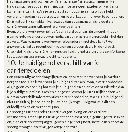
Het imposter-syndroom en twijfelen aan jezelf zijn typisch menselijke
trekjes, maar ze zouden je er niet van moeten weerhouden om verder te
komen in je carrière. Als je ten diepste vindt dat je een promotie hebt
verdiend, heb dan het vertrouwen om je werkgever hierover te benaderen.
Dit is natuurlijk gemakkelijker gezegd dan gedaan, maar als je echt die
carrièrevoortgang wilt, moet je ervoor vechten.
Evenzo, als je werkgever je heeft benaderd over carrièremogelijkheden,
maar je hebt meer vertrouwen nodig om de rol aan te nemen, bekijk het dan
als volgt. Waarom zou je werkgever je benaderen met deze kans? Het
antwoord is dat ze potentieel in je zien en geloven dat je bij de rol past.
Uiteindelijk, als je carrière nergens toe leidt, is het tijd om uit je comfortzone
te stappen en te zien wat je echt kunt bereiken.
10. Je huidige rol verschilt van je
carrièredoelen
Een eenvoudig maar belangrijk punt om op te merken wanneer je carrière
nergens toe leidt, is wanneer je huidige rol verschilt van je carrièredoelen.
Als je geen voldoening haalt uit je huidige rol en de drive en passie mist, dan
is je huidige functie misschien niet geschikt voor je. Natuurlijk hebben we
allemaal verschillende motivaties en carrièredoelen, maar als je huidige rol
niet aansluit bij je doelen en je uiteindelijk ongelukkig maakt, is dit een
duidelijk teken om verder te gaan.
De sprong naar een andere functie wagen is eng, en van carrière
veranderen is moeilijk, maar als je echt denkt dat het je gelukkiger zal maken
en je de carrièrevoortgang zal geven die je nodig hebt, aarzel dan niet om de
sprong te wagen om te krijgen wat je echt wilt.