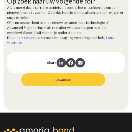
Op zoek naar uw volgende rol?
Als je merkt dat je carrière op niets uitloopt, is het misschien tijd om een
nieuwe functie te zoeken. Gelukkig hoef je dit niet alleen te doen; wij zijn er
om je te helpen.
Of je nu op zoek bent naar de nieuwste banen in de technologie of
Advanced Engineering of als recruiter wilt overstappen naar een
wereldwijd bedrijf, wij kunnen je ondersteunen.
Dus,
neem contact op
en maak vandaag nog vorderingen of bekijk
onze
vacatures
.
Share
Download