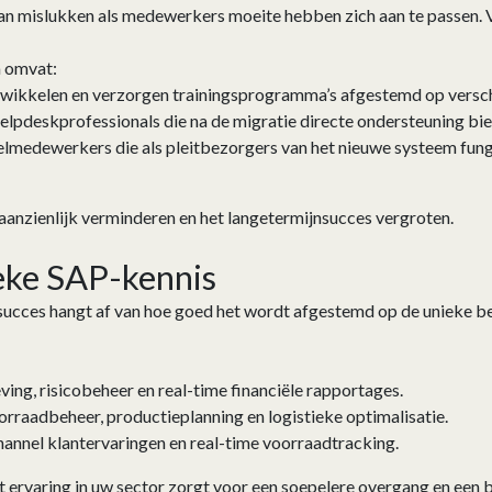
kan mislukken als medewerkers moeite hebben zich aan te passen. 
 omvat:
wikkelen en verzorgen trainingsprogramma’s afgestemd op verschi
elpdeskprofessionals die na de migratie directe ondersteuning bi
elmedewerkers die als pleitbezorgers van het nieuwe systeem fung
 aanzienlijk verminderen en het langetermijnsucces vergroten.
ieke SAP-kennis
ucces hangt af van hoe goed het wordt afgestemd op de unieke be
ving, risicobeheer en real-time financiële rapportages.
rraadbeheer, productieplanning en logistieke optimalisatie.
annel klantervaringen en real-time voorraadtracking.
t ervaring in uw sector zorgt voor een soepelere overgang en een