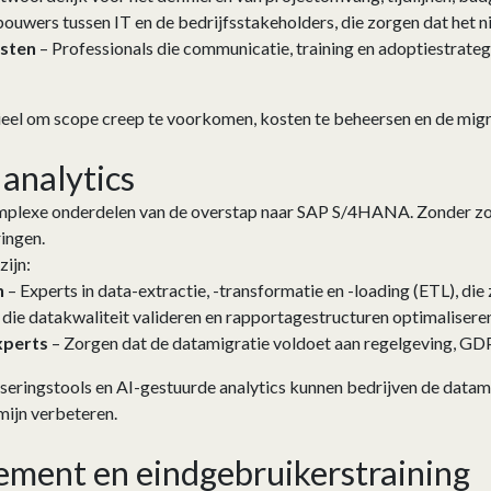
uwers tussen IT en de bedrijfsstakeholders, die zorgen dat het ni
sten
– Professionals die communicatie, training en adoptiestrat
ieel om scope creep te voorkomen, kosten te beheersen en de migr
 analytics
mplexe onderdelen van de overstap naar SAP S/4HANA. Zonder zorg
ringen.
zijn:
n
– Experts in data-extractie, -transformatie en -loading (ETL), di
 die datakwaliteit valideren en rapportagestructuren optimaliseren
xperts
– Zorgen dat de datamigratie voldoet aan regelgeving, GDP
eringstools en AI-gestuurde analytics kunnen bedrijven de datami
mijn verbeteren.
ment en eindgebruikers­training