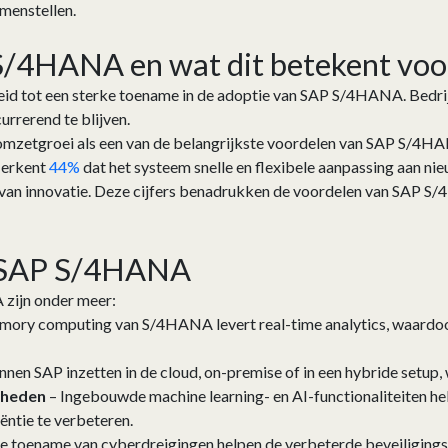
menstellen.
S/4HANA en wat dit betekent voo
leid tot een sterke toename in de adoptie van SAP S/4HANA. Bedrij
rrerend te blijven.
omzetgroei als een van de belangrijkste voordelen van SAP S/4HA
 erkent
44%
dat het systeem snelle en flexibele aanpassing aan ni
en van innovatie. Deze cijfers benadrukken de voordelen van SAP S
n SAP S/4HANA
zijn onder meer:
mory computing van S/4HANA levert real-time analytics, waardoo
nnen SAP inzetten in de cloud, on-premise of in een hybride setup, 
kheden
– Ingebouwde machine learning- en AI-functionaliteiten h
ëntie te verbeteren.
e toename van cyberdreigingen helpen de verbeterde beveiliging