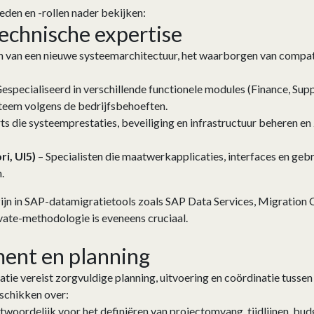
den en -rollen nader bekijken:
chnische expertise
van een nieuwe systeemarchitectuur, het waarborgen van compatibi
especialiseerd in verschillende functionele modules (Finance, Su
steem volgens de bedrijfsbehoeften.
ts die systeemprestaties, beveiliging en infrastructuur beheren e
i, UI5)
– Specialisten die maatwerkapplicaties, interfaces en geb
.
ijn in SAP-datamigratietools zoals SAP Data Services, Migration
ate-methodologie is eveneens cruciaal.
ent en planning
e vereist zorgvuldige planning, uitvoering en coördinatie tussen
schikken over:
twoordelijk voor het definiëren van projectomvang, tijdlijnen, bud