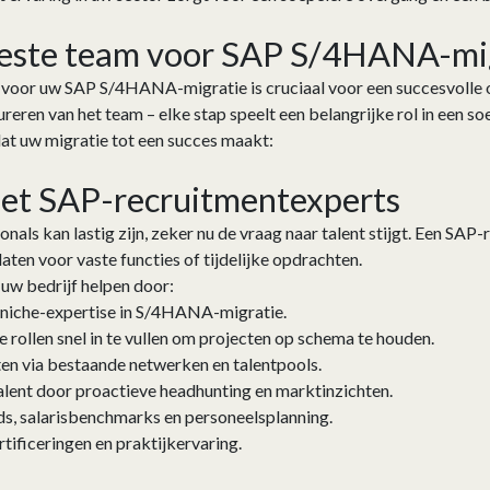
beste team voor SAP S/4HANA-mi
m voor uw SAP S/4HANA-migratie is cruciaal voor een succesvolle 
ureren van het team – elke stap speelt een belangrijke rol in een so
t uw migratie tot een succes maakt:
et SAP-recruitmentexperts
als kan lastig zijn, zeker nu de vraag naar talent stijgt. Een SAP
ten voor vaste functies of tijdelijke opdrachten.
uw bedrijf helpen door:
t niche-expertise in S/4HANA-migratie.
ke rollen snel in te vullen om projecten op schema te houden.
ten via bestaande netwerken en talentpools.
lent door proactieve headhunting en marktinzichten.
ds, salarisbenchmarks en personeelsplanning.
tificeringen en praktijkervaring.