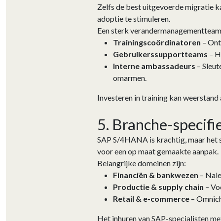
Zelfs de best uitgevoerde migratie 
adoptie te stimuleren.
Een sterk verandermanagementteam
Trainingscoördinatoren
– Ont
Gebruikerssupportteams
– H
Interne ambassadeurs
– Sleut
omarmen.
Investeren in training kan weerstand
5. Branche-specif
SAP S/4HANA is krachtig, maar het s
voor een op maat gemaakte aanpak.
Belangrijke domeinen zijn:
Financiën & bankwezen
– Nale
Productie & supply chain
– Voo
Retail & e-commerce
– Omnich
Het inhuren van SAP-specialisten me