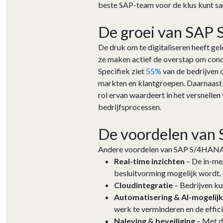
beste SAP-team voor de klus kunt sa
De groei van SAP 
De druk om te digitaliseren heeft ge
ze maken actief de overstap om concu
Specifiek ziet
55%
van de bedrijven 
markten en klantgroepen. Daarnaast
rol ervan waardeert in het versnell
bedrijfsprocessen.
De voordelen va
Andere voordelen van SAP S/4HANA 
Real-time inzichten
– De in-me
besluitvorming mogelijk wordt.
Cloudintegratie
– Bedrijven ku
Automatisering & AI-mogelij
werk te verminderen en de effici
Naleving & beveiliging
– Met d