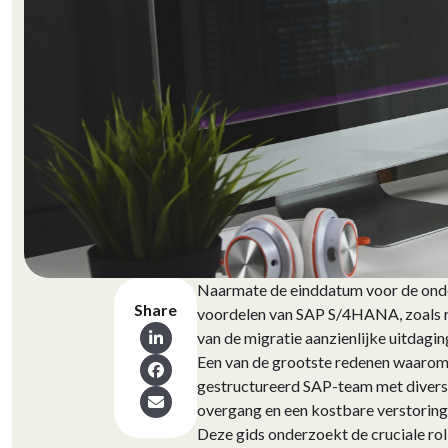
Naarmate de einddatum voor de onder
Share
voordelen van SAP S/4HANA, zoals rea
van de migratie aanzienlijke uitdagi
Een van de grootste redenen waarom 
gestructureerd SAP-team met divers
overgang en een kostbare verstoring
Deze gids onderzoekt de cruciale rol