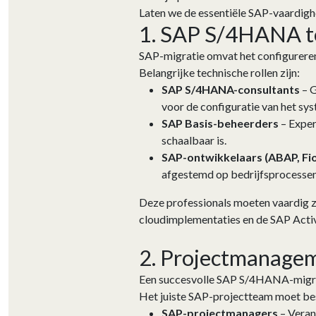
Laten we de essentiële SAP-vaardighe
1. SAP S/4HANA te
SAP-migratie omvat het configureren 
Belangrijke technische rollen zijn:
SAP S/4HANA-consultants
– G
voor de configuratie van het sy
SAP Basis-beheerders
– Exper
schaalbaar is.
SAP-ontwikkelaars (ABAP, Fior
afgestemd op bedrijfsprocessen
Deze professionals moeten vaardig z
cloudimplementaties en de SAP Activ
2. Projectmanagem
Een succesvolle SAP S/4HANA-migrati
Het juiste SAP-projectteam moet be
SAP-projectmanagers
– Veran