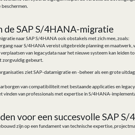
te beschermen.
an de SAP S/4HANA-migratie
igratie naar SAP S/4HANA ook obstakels met zich mee, zoals:
rgang naar S/4HANA vereist uitgebreide planning en maatwerk, w
verplaatsen van legacydata naar het nieuwe systeem kan leiden tot 
et zorgvuldig gebeurt.
organisaties ziet SAP-datamigratie en -beheer als een grote uitda
rborgen van compatibiliteit met bestaande applicaties en legacy-
t vinden van professionals met expertise in S/4HANA-implementat
eden voor een succesvolle SAP S
bouwd zijn op een fundament van technische expertise, projectm