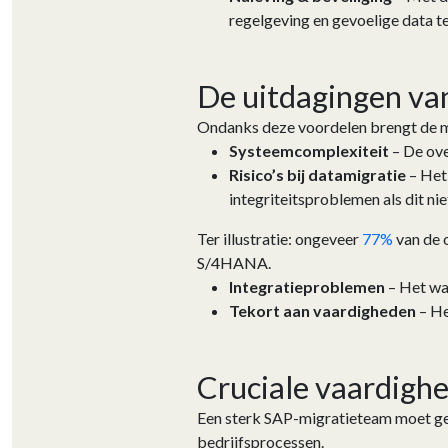
regelgeving en gevoelige data 
De uitdagingen v
Ondanks deze voordelen brengt de m
Systeemcomplexiteit
– De ove
Risico’s bij datamigratie
– Het 
integriteitsproblemen als dit ni
Ter illustratie: ongeveer
77%
van de 
S/4HANA.
Integratieproblemen
– Het waa
Tekort aan vaardigheden
– He
Cruciale vaardigh
Een sterk SAP-migratieteam moet ge
bedrijfsprocessen.