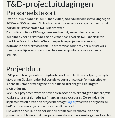
T&D-projectuitdagingen
Personeelstekort
Om de nieuwe banen in de EU in te vullen, moet de beroepsbevolking tegen
2030 met 50% groeien. Dit biedt enerzijds een grote kans, maar benadrukt
ook de druk waaronder T&D-leiders staan.
De huidige actieve T&D-ingenieuren dunt uit, en met de naderende
deadlines voor net zero neemt de vraag naar ervaren T&D-specialisten
sterk toe. Vooral de behoefte aan experts in projectmanagement,
netplanning en elektrotechniek is groot, waardoor het voor werkgevers
steeds moeilijker wordt om complete en compatibele teams samen te
stellen.
Projectduur
T&D-projecten zijn vaak zeer tijdsintensief en betreffen veel partijen bij de
uitvoering. Dat kan leiden tot complexe communicatie, informatiesilo’s en
slecht stakeholdermanagement, die allemaal bijdragen aan langere
projectduren.
Veel T&D-projecten worden bovendien door de overheid gefinancierd, wat
vaak resulteert in langdurige financieringsprocedures. De gemiddelde
implementatietijd van een project bedraagt
10 jaar,
waarvan doorgaans de
helft aan vergunningsprocedures wordt besteed.
Die vertragingen kunnen personeelsproblemen veroorzaken door
planningsproblemen, instabiel personeelsbestand en een hoger verloop. Na