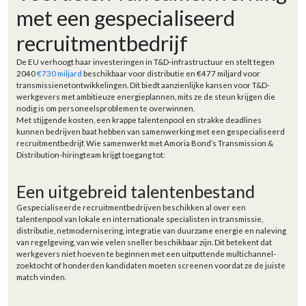
met een gespecialiseerd
recruitmentbedrijf
De EU verhoogt haar investeringen in T&D-infrastructuur en stelt tegen
2040
€730 miljard
beschikbaar voor distributie en €477 miljard voor
transmissienetontwikkelingen. Dit biedt aanzienlijke kansen voor T&D-
werkgevers met ambitieuze energieplannen, mits ze de steun krijgen die
nodig is om personeelsproblemen te overwinnen.
Met stijgende kosten, een krappe talentenpool en strakke deadlines
kunnen bedrijven baat hebben van samenwerking met een gespecialiseerd
recruitmentbedrijf. Wie samenwerkt met Amoria Bond’s Transmission &
Distribution-hiringteam krijgt toegang tot:
Een uitgebreid talentenbestand
Gespecialiseerde recruitmentbedrijven beschikken al over een
talentenpool van lokale en internationale specialisten in transmissie,
distributie, netmodernisering, integratie van duurzame energie en naleving
van regelgeving, van wie velen sneller beschikbaar zijn. Dit betekent dat
werkgevers niet hoeven te beginnen met een uitputtende multichannel-
zoektocht of honderden kandidaten moeten screenen voordat ze de juiste
match vinden.