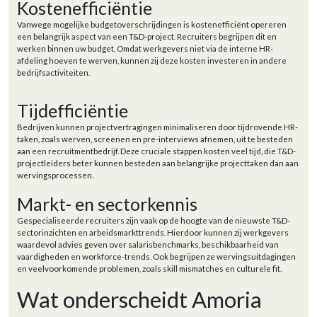
Kostenefficiëntie
Vanwege mogelijke budgetoverschrijdingen is kostenefficiënt opereren
een belangrijk aspect van een T&D-project. Recruiters begrijpen dit en
werken binnen uw budget. Omdat werkgevers niet via de interne HR-
afdeling hoeven te werven, kunnen zij deze kosten investeren in andere
bedrijfsactiviteiten.
Tijdefficiëntie
Bedrijven kunnen projectvertragingen minimaliseren door tijdrovende HR-
taken, zoals werven, screenen en pre-interviews afnemen, uit te besteden
aan een recruitmentbedrijf. Deze cruciale stappen kosten veel tijd, die T&D-
projectleiders beter kunnen besteden aan belangrijke projecttaken dan aan
wervingsprocessen.
Markt- en sectorkennis
Gespecialiseerde recruiters zijn vaak op de hoogte van de nieuwste T&D-
sectorinzichten en arbeidsmarkttrends. Hierdoor kunnen zij werkgevers
waardevol advies geven over salarisbenchmarks, beschikbaarheid van
vaardigheden en workforce-trends. Ook begrijpen ze wervingsuitdagingen
en veelvoorkomende problemen, zoals skill mismatches en culturele fit.
Wat onderscheidt Amoria