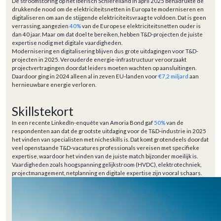
De stroomstoring op het Iberisch Schiereiland in april 2025 benadrukte de
drukkende nood om de elektriciteitsnetten in Europa te moderniseren en
digitaliseren om aan de stijgende elektriciteitsvraag te voldoen. Dat is geen
verrassing, aangezien
40%
van de Europese elektriciteitsnetten ouder is
dan 40 jaar. Maar om dat doel te bereiken, hebben T&D-projecten de juiste
expertise nodig met digitale vaardigheden.
Modernisering en digitalisering blijven dus grote uitdagingen voor T&D-
projecten in 2025. Verouderde energie-infrastructuur veroorzaakt
projectvertragingen doordat leiders moeten wachten op aansluitingen.
Daardoor ging in 2024 alleen al in zeven EU-landen voor
€7,2 miljard
aan
hernieuwbare energie verloren.
Skillstekort
In een recente LinkedIn-enquête van Amoria Bond gaf
50%
van de
respondenten aan dat de grootste uitdaging voor de T&D-industrie in 2025
het vinden van specialisten met nicheskills is. Dat komt grotendeels doordat
veel openstaande T&D-vacatures professionals vereisen met specifieke
expertise, waardoor het vinden van de juiste match bijzonder moeilijk is.
Vaardigheden zoals hoogspanning gelijkstroom (HVDC), elektrotechniek,
projectmanagement, netplanning en digitale expertise zijn vooral schaars.