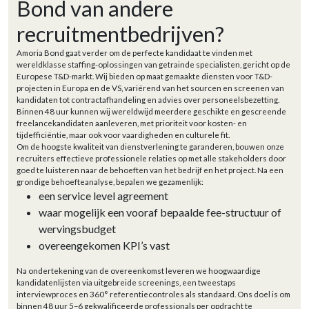
Bond van andere
recruitmentbedrijven?
Amoria Bond gaat verder om de perfecte kandidaat te vinden met
wereldklasse staffing-oplossingen van getrainde specialisten, gericht op de
Europese T&D-markt. Wij bieden op maat gemaakte diensten voor T&D-
projecten in Europa en de VS, variërend van het sourcen en screenen van
kandidaten tot contractafhandeling en advies over personeelsbezetting.
Binnen 48 uur kunnen wij wereldwijd meerdere geschikte en gescreende
freelancekandidaten aanleveren, met prioriteit voor kosten- en
tijdefficiëntie, maar ook voor vaardigheden en culturele fit.
Om de hoogste kwaliteit van dienstverlening te garanderen, bouwen onze
recruiters effectieve professionele relaties op met alle stakeholders door
goed te luisteren naar de behoeften van het bedrijf en het project. Na een
grondige behoefteanalyse, bepalen we gezamenlijk:
een service level agreement
waar mogelijk een vooraf bepaalde fee-structuur of
wervingsbudget
overeengekomen KPI’s vast
Na ondertekening van de overeenkomst leveren we hoogwaardige
kandidatenlijsten via uitgebreide screenings, een tweestaps
interviewproces en 360° referentiecontroles als standaard. Ons doel is om
binnen 48 uur 5–6 gekwalificeerde professionals per opdracht te