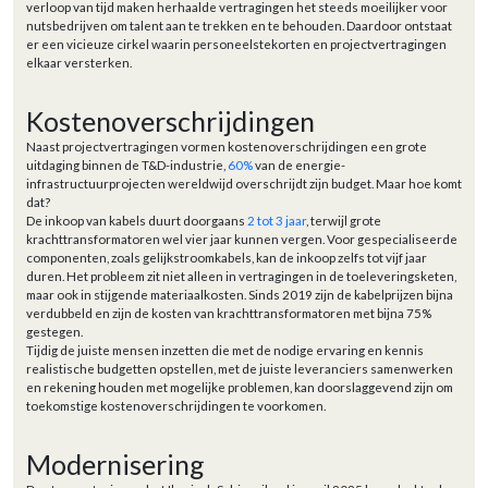
verloop van tijd maken herhaalde vertragingen het steeds moeilijker voor
nutsbedrijven om talent aan te trekken en te behouden. Daardoor ontstaat
er een vicieuze cirkel waarin personeelstekorten en projectvertragingen
elkaar versterken.
Kostenoverschrijdingen
Naast projectvertragingen vormen kostenoverschrijdingen een grote
uitdaging binnen de T&D-industrie,
60%
van de energie-
infrastructuurprojecten wereldwijd overschrijdt zijn budget. Maar hoe komt
dat?
De inkoop van kabels duurt doorgaans
2 tot 3 jaar
, terwijl grote
krachttransformatoren wel vier jaar kunnen vergen. Voor gespecialiseerde
componenten, zoals gelijkstroomkabels, kan de inkoop zelfs tot vijf jaar
duren. Het probleem zit niet alleen in vertragingen in de toeleveringsketen,
maar ook in stijgende materiaalkosten. Sinds 2019 zijn de kabelprijzen bijna
verdubbeld en zijn de kosten van krachttransformatoren met bijna 75%
gestegen.
Tijdig de juiste mensen inzetten die met de nodige ervaring en kennis
realistische budgetten opstellen, met de juiste leveranciers samenwerken
en rekening houden met mogelijke problemen, kan doorslaggevend zijn om
toekomstige kostenoverschrijdingen te voorkomen.
Modernisering