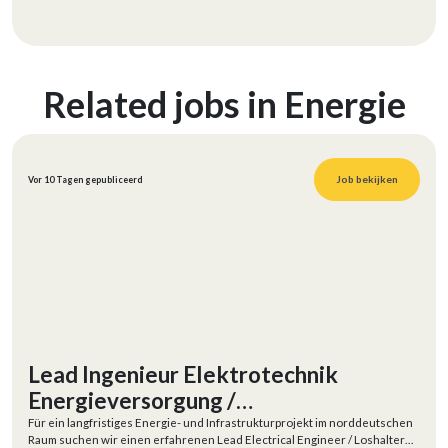
Related jobs in Energie
Job bekijken
Vor 10 Tagen gepubliceerd
Lead Ingenieur Elektrotechnik
Energieversorgung /
Kabelinfrastruktur (m/w/d)
Für ein langfristiges Energie- und Infrastrukturprojekt im norddeutschen
Raum suchen wir einen erfahrenen Lead Electrical Engineer / Loshalter