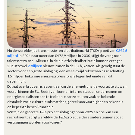
Nu de wereldwijde transmissie- en distributiemarkt (T&D) groeit van
€295,6
miljard
in 2024 naar meer dan €472,9 miljard in 2030, stijgt de vraag naar
talent net zo snel. Alleen al in de elektriciteitsdistributie kunnen er tegen
2050 tot wel
2 miljoen
nieuwe banen in de EU bijkomen. Als gevolg staat de
sector voor een grote uitdaging: een wereldwijd tekort van naar schatting
1,5 miljoen bekwame energieprofessionals tegen het einde van dit
decennium.
Dat gat overbruggen is essentieel om de energietransitie vooruit te stuwen,
vooral binnen de EU. Bedrijven kunnen interne stappen ondernemen om
energiespecialisten aan te trekken, maar ze stuiten vaak op bekende
obstakels zoals culturele mismatches, gebrek aan vaardigheden of kennis
en beperkte beschikbaarheid.
Wat zijn de grootste T&D-projectuitdagingen van 2025 en hoe kan een
recruitmentbedrijf wereldwijde T&D-projectleiders ondersteunen zodat
vertragingen worden voorkomen?