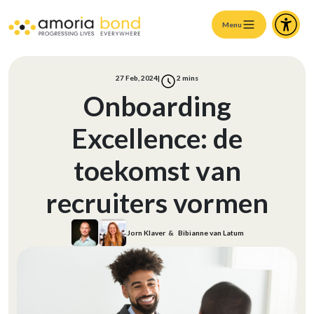
Menu
27 Feb, 2024
|
2
mins
Onboarding
Excellence: de
toekomst van
recruiters vormen
Jorn Klaver
&
Bibianne van Latum