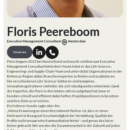
Floris Peereboom
Executive Management Consultant
Amsterdam
Email me
Floris begann 2015 bei Amoria Bond und wurde seitdem zum Executive
Management Consultant befördert. Heute leitet er das Life-Science-,
Engineering- und Supply-Chain-Team und unterstützt Organisationen in der
BeNeLux-Region dabei, Branchenexperten zu finden und zu platzieren.
Die verschiedenen Life-Science-Sektoren sind komplexe,
innovationsgetriebene Umfelder, die sich ständig weiterentwickeln. Dank
der Expertise, die Floris in den letzten Jahren aufgebaut hat, kann er
Kunden schnell und effizient dabei helfen, Projektpositionen zu besetzen
und ihre Ziele zu erreichen.
Ein früherer Kunde sagte über ihn:
„Meine Erwartung an einen Recruitment-Partner ist, dass er einen
Mehrwert in Bezug auf Geschwindigkeit der Vermittlung, Qualität der
Profile und transparente Kommunikation bietet – und genau das hat er
bisher gebracht. Wir werden die Zusammenarbeit in der Zukunft auf jeden