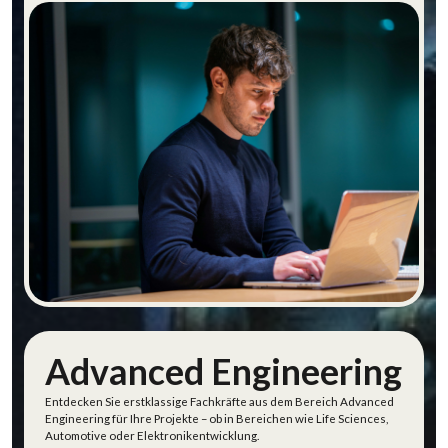
IT entdecken
Advanced Engineering
Entdecken Sie erstklassige Fachkräfte aus dem Bereich
Advanced
Engineering für Ihre Projekte – ob in
Bereichen wie
Life Sciences,
Automo
tive
oder Elektronikentwicklung.