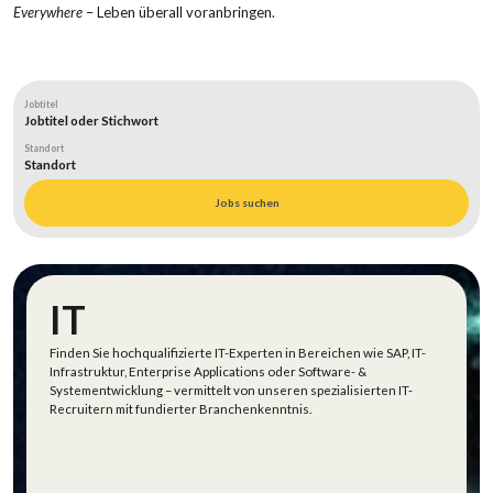
Everywhere
– Leben überall voranbringen.
Jobtitel
Standort
Jobs suchen
IT
Finden Sie hochqualifizierte IT-Expert
en
in Bereichen
wie
SAP, IT-
Infrastruktur, Enterprise
Applications
oder Software- &
Systementwicklung – vermittelt von unsere
n
spezialisierten
IT
-
Recruitern
mit fundierter Branchenkenntnis.