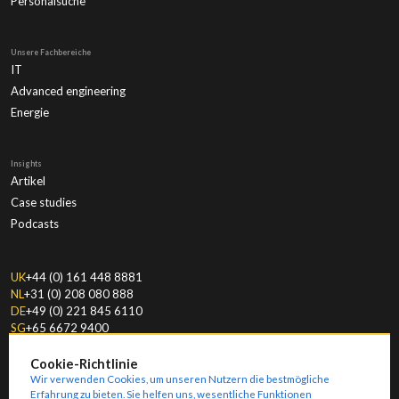
Personalsuche
Unsere Fachbereiche
IT
Advanced engineering
Energie
Insights
Artikel
Case studies
Podcasts
UK
+44 (0) 161 448 8881
NL
+31 (0) 208 080 888
DE
+49 (0) 221 845 6110
SG
+65 6672 9400
Cookie-Richtlinie
Wir verwenden Cookies, um unseren Nutzern die bestmögliche
Erfahrung zu bieten. Sie helfen uns, wesentliche Funktionen