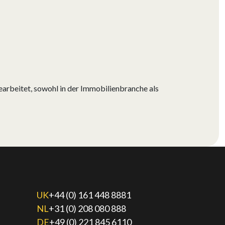
earbeitet, sowohl in der Immobilienbranche als
UK
+44 (0) 161 448 8881
NL
+31 (0) 208 080 888
DE
+49 (0) 221 845 6110