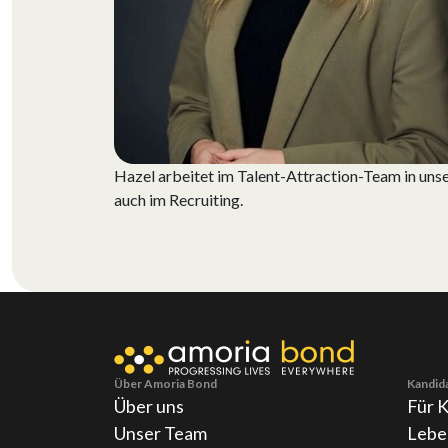
Hazel arbeitet im Talent-Attraction-Team in unse
auch im Recruiting.
Über Amoria Bond
Kandid
Über uns
Für 
Unser Team
Lebe