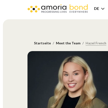
DE
Startseite
Meet the Team
Hazel French