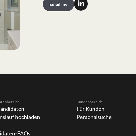
Email me
atenbereich
Kundenbereich
Kandidaten
Für Kunden
nslauf hochladen
Personalsuche
idaten-FAQs