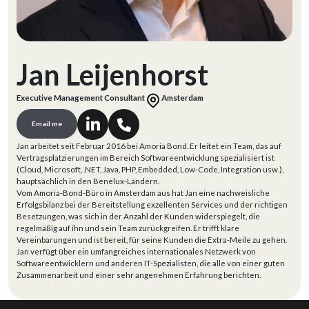
Jan Leijenhorst
Executive Management Consultant
Amsterdam
Email me
Jan arbeitet seit Februar 2016 bei Amoria Bond. Er leitet ein Team, das auf
Vertragsplatzierungen im Bereich Softwareentwicklung spezialisiert ist
(Cloud, Microsoft, .NET, Java, PHP, Embedded, Low-Code, Integration usw.),
hauptsächlich in den Benelux-Ländern.
Vom Amoria-Bond-Büro in Amsterdam aus hat Jan eine nachweisliche
Erfolgsbilanz bei der Bereitstellung exzellenten Services und der richtigen
Besetzungen, was sich in der Anzahl der Kunden widerspiegelt, die
regelmäßig auf ihn und sein Team zurückgreifen. Er trifft klare
Vereinbarungen und ist bereit, für seine Kunden die Extra-Meile zu gehen.
Jan verfügt über ein umfangreiches internationales Netzwerk von
Softwareentwicklern und anderen IT-Spezialisten, die alle von einer guten
Zusammenarbeit und einer sehr angenehmen Erfahrung berichten.