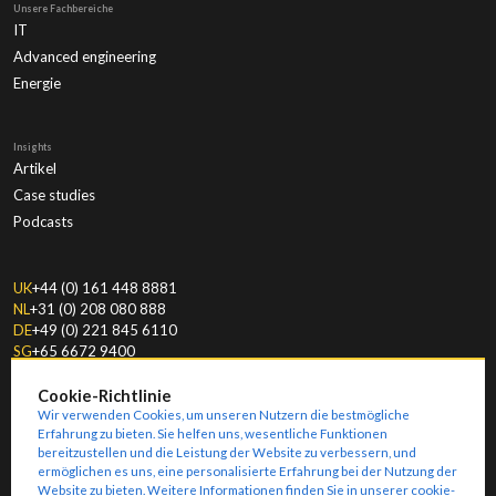
Unsere Fachbereiche
IT
Advanced engineering
Energie
Insights
Artikel
Case studies
Podcasts
UK
+44 (0) 161 448 8881
NL
+31 (0) 208 080 888
DE
+49 (0) 221 845 6110
SG
+65 6672 9400
Cookie-Richtlinie
Wir verwenden Cookies, um unseren Nutzern die bestmögliche
Erfahrung zu bieten. Sie helfen uns, wesentliche Funktionen
bereitzustellen und die Leistung der Website zu verbessern, und
ermöglichen es uns, eine personalisierte Erfahrung bei der Nutzung der
© Copyright
2026
Amoria Bond.
Modern Slavery & Human Trafficking Statement
Website zu bieten. Weitere Informationen finden Sie in unserer
cookie-
Key Information Documents
Ethical Policies
Impressum
Allgemeine Geschäftsbedingungen
Privacy