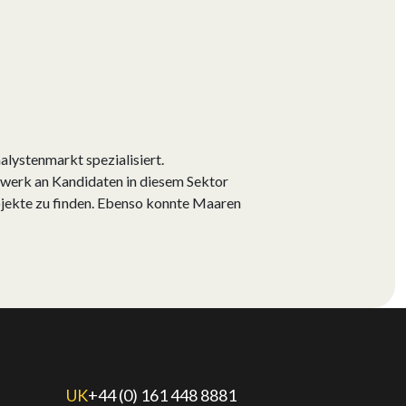
lystenmarkt spezialisiert.
zwerk an Kandidaten in diesem Sektor
rojekte zu finden. Ebenso konnte Maaren
UK
+44 (0) 161 448 8881