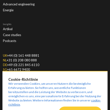
Advanced engineering
Energie
Insights
Artikel
Case studies
Podcasts
UK
+44 (0) 161 448 8881
NL
+31 (0) 208 080 888
DE
+49 (0) 221 845 6110
SG
+65 6672 9400
Cookie-Richtlinie
Wir verwenden Cookies, um unseren Nutzern die bestmögliche
Erfahrung zu bieten. Sie helfen uns, wesentliche Funktionen
bereitzustellen und die Leistung der Website zu verbessern, und
ermöglichen es uns, eine personalisierte Erfahrung bei der Nutzung der
© Copyright
2026
Amoria Bond.
Modern Slavery & Human Trafficking Statement
Website zu bieten. Weitere Informationen finden Sie in unserer
cookie-
Key Information Documents
Ethical Policies
Impressum
Allgemeine Geschäftsbedingungen
Privacy
Geschäftsbedingungen
Sitemap
richtlinie
.