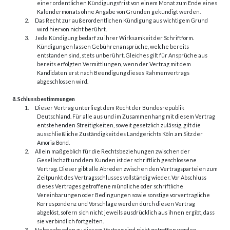
einer ordentlichen Kündigungsfrist von einem Monat zum Ende eines
Kalendermonats ohne Angabe von Gründen gekündigt werden.
2.
Das Recht zur außerordentlichen Kündigung aus wichtigem Grund
wird hiervon nicht berührt.
3.
Jede Kündigung bedarf zu ihrer Wirksamkeit der Schriftform.
Kündigungen lassen Gebührenansprüche, welche bereits
entstanden sind, stets unberührt. Gleiches gilt für Ansprüche aus
bereits erfolgten Vermittlungen, wenn der Vertrag mit dem
Kandidaten erst nach Beendigung dieses Rahmenvertrags
abgeschlossen wird.
8. Schlussbestimmungen
1.
Dieser Vertrag unterliegt dem Recht der Bundesrepublik
Deutschland. Für alle aus und im Zusammenhang mit diesem Vertrag
entstehenden Streitigkeiten, soweit gesetzlich zulässig, gilt die
ausschließliche Zuständigkeit des Landgerichts Köln am Sitz der
Amoria Bond.
2.
Allein maßgeblich für die Rechtsbeziehungen zwischen der
Gesellschaft und dem Kunden ist der schriftlich geschlossene
Vertrag. Dieser gibt alle Abreden zwischen den Vertragsparteien zum
Zeitpunkt des Vertragsschlusses vollständig wieder. Vor Abschluss
dieses Vertrages getroffene mündliche oder schriftliche
Vereinbarungen oder Bedingungen sowie sonstige vorvertragliche
Korrespondenz und Vorschläge werden durch diesen Vertrag
abgelöst, sofern sich nicht jeweils ausdrücklich aus ihnen ergibt, dass
sie verbindlich fortgelten.
3.
Nebenabreden zu diesem Vertrag sind nicht getroffen worden.