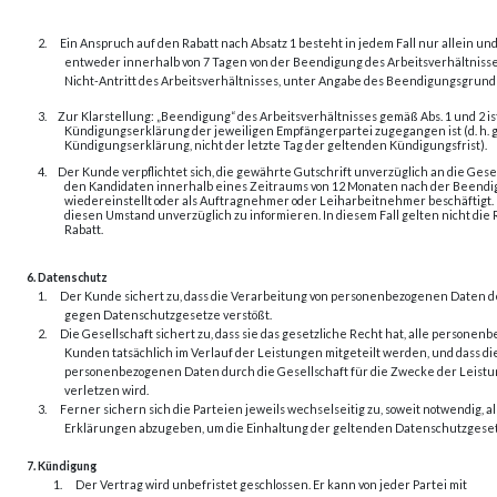
2.
Ein Anspruch auf den Rabatt nach Absatz 1 besteht in jedem Fall nur allein un
entweder innerhalb von 7 Tagen von der Beendigung des Arbeitsverhältnisse
Nicht-Antritt des Arbeitsverhältnisses, unter Angabe des Beendigungsgrundes
3.
Zur Klarstellung: „Beendigung“ des Arbeitsverhältnisses gemäß Abs. 1 und 2 is
Kündigungserklärung der jeweiligen Empfängerpartei zugegangen ist (d. h. g
Kündigungserklärung, nicht der letzte Tag der geltenden Kündigungsfrist).
4.
Der Kunde verpflichtet sich, die gewährte Gutschrift unverzüglich an die Gese
den Kandidaten innerhalb eines Zeitraums von 12 Monaten nach der Beendi
wiedereinstellt oder als Auftragnehmer oder Leiharbeitnehmer beschäftigt.
diesen Umstand unverzüglich zu informieren. In diesem Fall gelten nicht di
Rabatt.
6. Datenschutz
1.
Der Kunde sichert zu, dass die Verarbeitung von personenbezogenen Daten 
gegen Datenschutzgesetze verstößt.
2.
Die Gesellschaft sichert zu, dass sie das gesetzliche Recht hat, alle persone
Kunden tatsächlich im Verlauf der Leistungen mitgeteilt werden, und dass d
personenbezogenen Daten durch die Gesellschaft für die Zwecke der Leist
verletzen wird.
3.
Ferner sichern sich die Parteien jeweils wechselseitig zu, soweit notwendig,
Erklärungen abzugeben, um die Einhaltung der geltenden Datenschutzgeset
7. Kündigung
1.
Der Vertrag wird unbefristet geschlossen. Er kann von jeder Partei mit