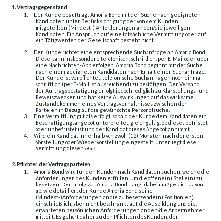
1. Vertragsgegenstand
1.
Der Kunde beauftragt Amoria Bond mit der Suche nach geeigneten
Kandidaten unter Berücksichtigung der von dem Kunden
mitgeteilten (Mindest-) Anforderungen an den/die jeweiligen
Kandidaten. Ein Anspruch auf eine tatsächliche Vermittlung oder auf
ein Tätigwerden der Gesellschaft besteht nicht.
2.
Der Kunde richtet eine entsprechende Suchanfrage an Amoria Bond.
Diese kann insbesondere telefonisch, schriftlich, per E-Mail oder über
eine Nachrichten-App erfolgen. Amoria Bond beginnt mit der Suche
nach einem geeigneten Kandidaten nach Erhalt einer Suchanfrage.
Der Kunde ist verpflichtet, telefonische Suchanfragen noch einmal
schriftlich (per E-Mail ist ausreichend) zu bestätigen. Der Versand
der Auftragsbestätigung erfolgt jedoch lediglich zu Klarstellungs- und
Beweiszwecken und hat keine Auswirkungen auf das wirksame
Zustandekommen eines Vertragsverhältnisses zwischen den
Parteien in Bezug auf die gewünschte Personalsuche.
3.
Eine Vermittlung gilt als erfolgt, sobald der Kunde dem Kandidaten ein
Beschäftigungsangebot unterbreitet, gleichgültig, ob dieses befristet
oder unbefristet ist und der Kandidat dieses Angebot annimmt.
4.
Wird ein Kandidat innerhalb von zwölf (12) Monaten nach der ersten
Vorstellung oder Wiedervorstellung eingestellt, unterliegt diese
Vermittlung diesen AGB.
2. Pflichten der Vertragsparteien
1.
Amoria Bond wird für den Kunden nach Kandidaten suchen, welche die
Anforderungen des Kunden erfüllen, um die offene(n) Stelle(n) zu
besetzen. Der Erfolg von Amoria Bond hängt dabei maßgeblich davon
ab, wie detailliert der Kunde Amoria Bond seine
(Mindest-)Anforderungen an die zu besetzende(n) Position(en)
einschließlich, aber nicht beschränkt auf, die Ausbildung und die,
erwarteten persönlichen Anforderungen an den/die Arbeitnehmer
mitteilt. Es gehört daher zu den Pflichten des Kunden, der