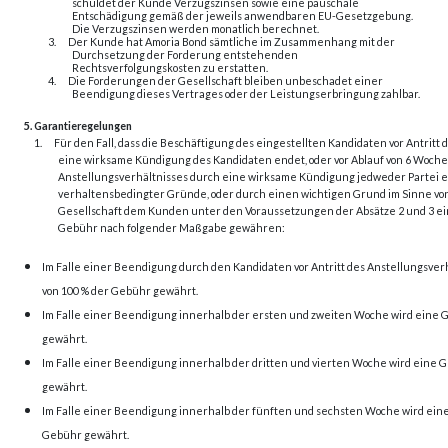
schuldet der Kunde Verzugszinsen sowie eine pauschale
Entschädigung gemäß der jeweils anwendbaren EU-Gesetzgebung.
Die Verzugszinsen werden monatlich berechnet.
3.
Der Kunde hat Amoria Bond sämtliche im Zusammenhang mit der
Durchsetzung der Forderung entstehenden
Rechtsverfolgungskosten zu erstatten.
4.
Die Forderungen der Gesellschaft bleiben unbeschadet einer
Beendigung dieses Vertrages oder der Leistungserbringung zahlbar.
5. Garantieregelungen
1.
Für den Fall, dass die Beschäftigung des eingestellten Kandidaten vor Antritt
eine wirksame Kündigung des Kandidaten endet, oder
vor Ablauf von 6 Woche
Anstellungsverhältnisses durch eine wirksame Kündigung jedweder Partei 
verhaltensbedingter Gründe, oder durch einen wichtigen Grund im Sinne von §
Gesellschaft dem Kunden unter den Voraussetzungen der Absätze 2 und 3 eine
Gebühr nach folgender Maßgabe gewähren:
Im Falle einer Beendigung durch den Kandidaten vor Antritt des Anstellungsverh
von 100 % der Gebühr gewährt.
Im Falle einer Beendigung innerhalb der ersten und zweiten Woche wird eine G
gewährt.
Im Falle einer Beendigung innerhalb der dritten und vierten Woche wird eine G
gewährt.
Im Falle einer Beendigung innerhalb der fünften und sechsten Woche wird eine 
Gebühr gewährt.