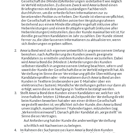
Gesellschaft die (Mindest)Anforderungen so detailliert wie möglich
im Vorfeld mitzuteilen. Zu diesem Zweck wird Amoria Bond einen
Briefingtermin mit dem jeweils zuständigen Fachbereich
durchführen, um die erforderlichen Informationen zur zu
besetzenden Position zu erheben. Der Kunde ist ebenso verpflichtet,
der Gesellschaft im Vorfeld den avisierten Vergütungsrahmen
bestehend aus einem Mindestbruttojahresgehalt inklusive aller
Nebenleistungen und einem Bruttojahresgehalt (inklusive aller
Nebenleistungen) mitzuteilen, dass der Kunde maximal bereit ist, für
den/die gesuchten Kandidaten im Jahr zu zahlen. Der Kunde stimmt
ferner zu, die überlassenen Informationen zu aktualisieren, wenn
sich Änderungen ergeben sollten.
2.
Amoria Bond wird sich eigenverantwortlich in angemessenem Umfang
bemühen, nach Aufforderung des Kunden jeweils geeignete
Kandidaten zu ermitteln und dem Kunden diese vorzustellen. Dabei
wird Amoria Bond die (Mindest-) Anforderungen des Kunden
selbstverständlich in angemessenem Umfang beachten, sofern und
soweit der Kunde der Gesellschaft diese im Vorfeld mitgeteilt hat. Als
Vorstellung im Sinne dieser Vereinbarung gilt die Übermittlung von
Kandidatenprofilen oder -informationen durch Amoria Bond an den
Kunden in Textform (insbesondere per E-Mail oder über ein
elektronisches System). Mündliche Vorstellungen gelten nur dann als
erfolgt, wenn diese im Nachgang in Textform bestätigt werden.
3.
Stellt Amoria Bond dem Kunden einen Kandidaten vor, welcher sich
innerhalb der letzten 12 Monate ab Zeitpunkt der Vorstellung direkt
beim Kunden beworben hat oder von einer dritten Gesellschaft
vorgestellt worden ist, verpflichtet sich der Kunde, dies Amoria Bond
unverzüglich, maximal binnen 7 Kalendertagen, mitzuteilen (sog.
„Vorkenntniseinwand“). Danach gilt der Kandidat als „vorgestellt“ im
Sinne dieses Vertrages.
Auf Anforderung hat der Kunde die anderweitige Vorstellung
schriftlich mit Nachweisen zu belegen.
4.
Im Rahmen des Suchprozesses kann Amoria Bond dem Kunden