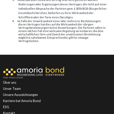
Änderungen oder Ergänzungen dieses Vertrages, die nicht auf einer
individuellen Absprache der Parteien gem. § 305b BGB (Bürgerliches
Gesetzbuch) beruhen, bedürfen zu ihrer Wirksamkeit der
Schriftform oder der Form eines DocuSigns.
4.
Im Falle der Unwirksamkeit einer oder mehrerer Bestimmungen
dieses Vertrages hat dies auf die Wirksamkeit der übrigen
Vertragsbestimmungen keine Auswirkungen. Die Parteien sollen in
einem solchen Fall eine wirksame Regelung vereinbaren, die dem
wirtschaftlichen Sinn und Zweck der unwirksamen Bestimmung
möglichst nahekommt. Entsprechendes gilt für etwaige
Vertragslücken.
Über Amoria Bond
Über uns
Unser Team
Unsere Auszeichnungen
Karriere bei Amoria Bond
ESG
Kontakt