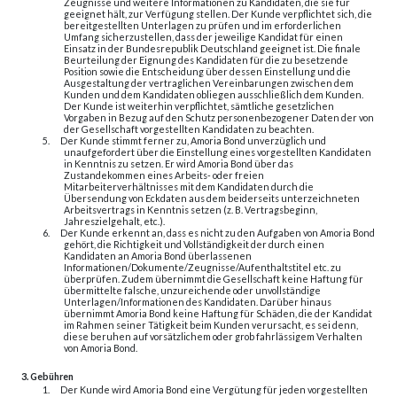
Zeugnisse und weitere Informationen zu Kandidaten, die sie für
geeignet hält, zur Verfügung stellen. Der Kunde verpflichtet sich, die
bereitgestellten Unterlagen zu prüfen und im erforderlichen
Umfang sicherzustellen, dass der jeweilige Kandidat für einen
Einsatz in der Bundesrepublik Deutschland geeignet ist. Die finale
Beurteilung der Eignung des Kandidaten für die zu besetzende
Position sowie die Entscheidung über dessen Einstellung und die
Ausgestaltung der vertraglichen Vereinbarungen zwischen dem
Kunden und dem Kandidaten obliegen ausschließlich dem Kunden.
Der Kunde ist weiterhin verpflichtet, sämtliche gesetzlichen
Vorgaben in Bezug auf den Schutz personenbezogener Daten der von
der Gesellschaft vorgestellten Kandidaten zu beachten.
5.
Der Kunde stimmt ferner zu, Amoria Bond unverzüglich und
unaufgefordert über die Einstellung eines vorgestellten Kandidaten
in Kenntnis zu setzen. Er wird Amoria Bond über das
Zustandekommen eines Arbeits- oder freien
Mitarbeiterverhältnisses mit dem Kandidaten durch die
Übersendung von Eckdaten aus dem beiderseits unterzeichneten
Arbeitsvertrags in Kenntnis setzen (z. B. Vertragsbeginn,
Jahreszielgehalt, etc.).
6.
Der Kunde erkennt an, dass es nicht zu den Aufgaben von Amoria Bond
gehört, die Richtigkeit und Vollständigkeit der durch einen
Kandidaten an Amoria Bond überlassenen
Informationen/Dokumente/Zeugnisse/Aufenthaltstitel etc. zu
überprüfen. Zudem übernimmt die Gesellschaft keine Haftung für
übermittelte falsche, unzureichende oder unvollständige
Unterlagen/Informationen des Kandidaten. Darüber hinaus
übernimmt Amoria Bond keine Haftung für Schäden, die der Kandidat
im Rahmen seiner Tätigkeit beim Kunden verursacht, es sei denn,
diese beruhen auf vorsätzlichem oder grob fahrlässigem Verhalten
von Amoria Bond.
3. Gebühren
1.
Der Kunde wird Amoria Bond eine Vergütung für jeden vorgestellten