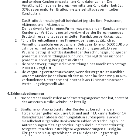
und von dem Kunden eingestellten Kandidaten zahlen. Die
Vergütung für jeden erfolgreich vermittelten Kandidaten beträgt
35% des vereinbarten Bruttojahreszielgehalts des vermittelten
Kandidaten.
Das Brutto-Jahreszielgehalt beinhaltet jegliche Boni, Provisionen,
Aktienoptionen, Aktien, etc.
Der geldwerte Vorteil eines Firmenwagens, der dem Kandidaten vom
Kunden zur Verfügung gestellt wird, wird bei der Berechnung des
Bruttojahresgehalts des vermittelten Kandidaten berücksichtigt.
2.
Für die Bereitstellung eines Firmenwagens wird zusätzlich zur
Vermittlungsgebühr ein pauschaler Betrag in Höhe von 5.000 EUR pro
Jahr berechnet und dem Kunden in Rechnung gestellt. Dieser
Pauschalbetrag ist nicht Bestandteil der Berechnungsgrundlage der
prozentualen Vermittlungsgebühr und unterliegt daher nicht der
prozentualen Vergütung gemäß Ziffer 1.
3.
Die Mindestvergütung für die Vermittlung eines Kandidaten beträgt
20.000 EUR zzgl. Ust.
4.
Die Vergütung entsteht auch dann, wenn der vorgestellte Kandidat
von dem Kunden (oder einem mit dem Kunden im Sinne von § 18 AktG
verbundenen Unternehmen) innerhalb von 12 Monaten nach der
Vorstellung eingestellt wird.
4. Zahlungsbedingungen
1.
Nachdem der Kandidat den Arbeitsvertrag angenommen hat, entsteht
der Anspruch auf die Gebühr und ist fällig.
2.
Sämtliche von Amoria Bond an den Kunden zu berechnenden
Forderungen gelten exklusive USt. und sind in EUR innerhalb von 14
Kalendertagen ab dem Rechnungsdatum auf das jeweils von der
Gesellschaft mitgeteilte Bankkonto zu zahlen. Verrechnungen und
Aufrechnungen mit Gegenforderungen sind nur mit rechtskräftig
festgestellten oder unstreitigen Gegenforderungen zulässig, im
Übrigen sind sie ausgeschlossen. Im Falle des Zahlungsverzugs