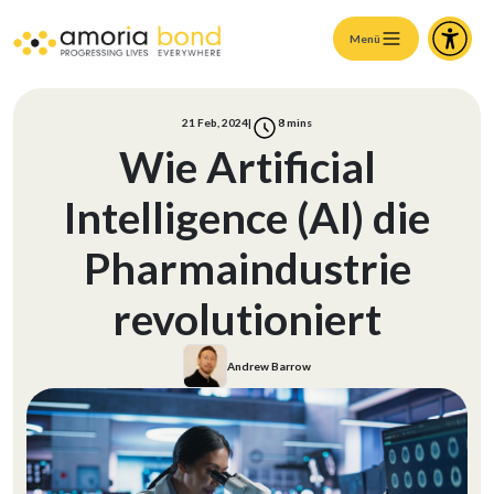
Menü
21 Feb, 2024
|
8
mins
Wie Artificial
Intelligence (AI) die
Pharmaindustrie
revolutioniert
Andrew Barrow