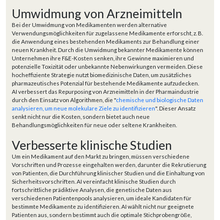
Umwidmung von Arzneimitteln
Bei der Umwidmung von Medikamenten werden alternative
Verwendungsmöglichkeiten für zugelassene Medikamente erforscht, z. B.
die Anwendung eines bestehenden Medikaments zur Behandlung einer
neuen Krankheit. Durch die Umwidmung bekannter Medikamente können
Unternehmen ihre F&E-Kosten senken, ihre Gewinne maximieren und
potenzielle Toxizität oder unbekannte Nebenwirkungen vermeiden. Diese
hocheffiziente Strategie nutzt biomedizinische Daten, um zusätzliches
pharmazeutisches Potenzial für bestehende Medikamente aufzudecken.
AI verbessert das Repurposing von Arzneimitteln in der Pharmaindustrie
durch den Einsatz von Algorithmen, die "
chemische und biologische Daten
analysieren, um neue molekulare Ziele zu identifizieren
". Dieser Ansatz
senkt nicht nur die Kosten, sondern bietet auch neue
Behandlungsmöglichkeiten für neue oder seltene Krankheiten.
Verbesserte klinische Studien
Um ein Medikament auf den Markt zu bringen, müssen verschiedene
Vorschriften und Prozesse eingehalten werden, darunter die Rekrutierung
von Patienten, die Durchführung klinischer Studien und die Einhaltung von
Sicherheitsvorschriften. AI vereinfacht klinische Studien durch
fortschrittliche prädiktive Analysen, die genetische Daten aus
verschiedenen Patientenpools analysieren, um ideale Kandidaten für
bestimmte Medikamente zu identifizieren. AI wählt nicht nur geeignete
Patienten aus, sondern bestimmt auch die optimale Stichprobengröße,