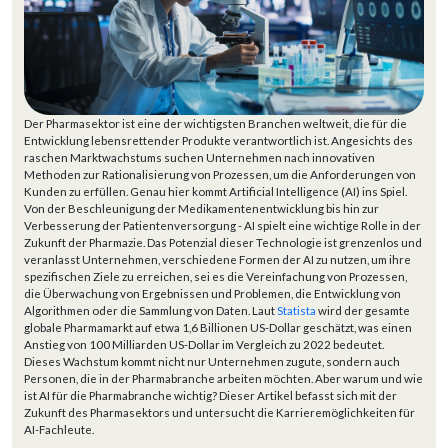
Der Pharmasektor ist eine der wichtigsten Branchen weltweit, die für die
Entwicklung lebensrettender Produkte verantwortlich ist. Angesichts des
raschen Marktwachstums suchen Unternehmen nach innovativen
Methoden zur Rationalisierung von Prozessen, um die Anforderungen von
Kunden zu erfüllen. Genau hier kommt Artificial Intelligence (AI) ins Spiel.
Von der Beschleunigung der Medikamentenentwicklung bis hin zur
Verbesserung der Patientenversorgung - AI spielt eine wichtige Rolle in der
Zukunft der Pharmazie. Das Potenzial dieser Technologie ist grenzenlos und
veranlasst Unternehmen, verschiedene Formen der AI zu nutzen, um ihre
spezifischen Ziele zu erreichen, sei es die Vereinfachung von Prozessen,
die Überwachung von Ergebnissen und Problemen, die Entwicklung von
Algorithmen oder die Sammlung von Daten. Laut
Statista
wird der gesamte
globale Pharmamarkt auf etwa 1,6 Billionen US-Dollar geschätzt, was einen
Anstieg von 100 Milliarden US-Dollar im Vergleich zu 2022 bedeutet.
Dieses Wachstum kommt nicht nur Unternehmen zugute, sondern auch
Personen, die in der Pharmabranche arbeiten möchten. Aber warum und wie
ist AI für die Pharmabranche wichtig? Dieser Artikel befasst sich mit der
Zukunft des Pharmasektors und untersucht die Karrieremöglichkeiten für
AI-Fachleute.