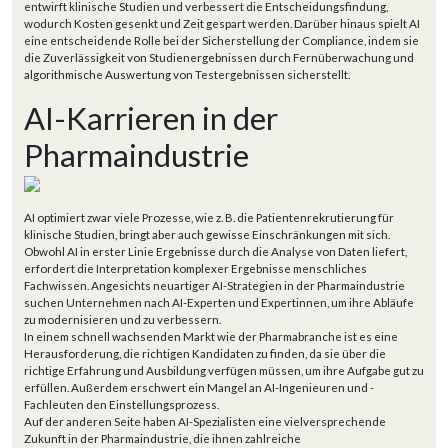
entwirft klinische Studien und verbessert die Entscheidungsfindung,
wodurch Kosten gesenkt und Zeit gespart werden. Darüber hinaus spielt AI
eine entscheidende Rolle bei der Sicherstellung der Compliance, indem sie
die Zuverlässigkeit von Studienergebnissen durch Fernüberwachung und
algorithmische Auswertung von Testergebnissen sicherstellt.
AI-Karrieren in der
Pharmaindustrie
AI optimiert zwar viele Prozesse, wie z. B. die Patientenrekrutierung für
klinische Studien, bringt aber auch gewisse Einschränkungen mit sich.
Obwohl AI in erster Linie Ergebnisse durch die Analyse von Daten liefert,
erfordert die Interpretation komplexer Ergebnisse menschliches
Fachwissen. Angesichts neuartiger AI-Strategien in der Pharmaindustrie
suchen Unternehmen nach AI-Experten und Expertinnen, um ihre Abläufe
zu modernisieren und zu verbessern.
In einem schnell wachsenden Markt wie der Pharmabranche ist es eine
Herausforderung, die richtigen Kandidaten zu finden, da sie über die
richtige Erfahrung und Ausbildung verfügen müssen, um ihre Aufgabe gut zu
erfüllen. Außerdem erschwert ein Mangel an AI-Ingenieuren und -
Fachleuten den Einstellungsprozess.
Auf der anderen Seite haben AI-Spezialisten eine vielversprechende
Zukunft in der Pharmaindustrie, die ihnen zahlreiche