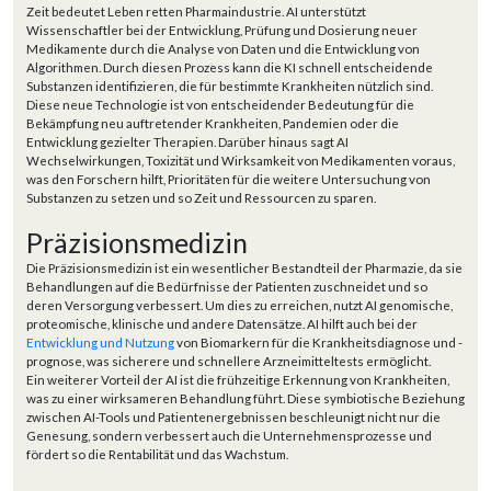
Zeit bedeutet Leben retten Pharmaindustrie. AI unterstützt
Wissenschaftler bei der Entwicklung, Prüfung und Dosierung neuer
Medikamente durch die Analyse von Daten und die Entwicklung von
Algorithmen. Durch diesen Prozess kann die KI schnell entscheidende
Substanzen identifizieren, die für bestimmte Krankheiten nützlich sind.
Diese neue Technologie ist von entscheidender Bedeutung für die
Bekämpfung neu auftretender Krankheiten, Pandemien oder die
Entwicklung gezielter Therapien. Darüber hinaus sagt AI
Wechselwirkungen, Toxizität und Wirksamkeit von Medikamenten voraus,
was den Forschern hilft, Prioritäten für die weitere Untersuchung von
Substanzen zu setzen und so Zeit und Ressourcen zu sparen.
Präzisionsmedizin
Die Präzisionsmedizin ist ein wesentlicher Bestandteil der Pharmazie, da sie
Behandlungen auf die Bedürfnisse der Patienten zuschneidet und so
deren Versorgung verbessert. Um dies zu erreichen, nutzt AI genomische,
proteomische, klinische und andere Datensätze. AI hilft auch bei der
Entwicklung und Nutzung
von Biomarkern für die Krankheitsdiagnose und -
prognose, was sicherere und schnellere Arzneimitteltests ermöglicht.
Ein weiterer Vorteil der AI ist die frühzeitige Erkennung von Krankheiten,
was zu einer wirksameren Behandlung führt. Diese symbiotische Beziehung
zwischen AI-Tools und Patientenergebnissen beschleunigt nicht nur die
Genesung, sondern verbessert auch die Unternehmensprozesse und
fördert so die Rentabilität und das Wachstum.