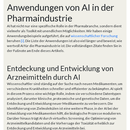
Anwendungen von AI in der
Pharmaindustrie
AI hat nicht nur eine spezifische Rolle in der Pharmabranche, sondern dient
vielmehr als Toolkit mit unendlichen Möglichkeiten. Wir haben einige
Anwendungsbeispiele aufgeführt, die auf
wissenschaftlicher Forschung
beruhen
[i]
. Die Liste der Anwendungen ist also viel länger und beweist, wie
wertvoll AI für die Pharmaindustrie ist. Die vollständigen Zitate finden Sie in
der Fußnote am Ende dieses Artikels.
Entdeckung und Entwicklung von
Arzneimitteln durch AI
Wissenschaftler sind ständig auf der Suche nach neuen Medikamenten, um
verschiedene Krankheiten schneller und effizienter zu bekämpfen. AI spielt
in diesem Prozess eine wichtige Rolle, indem sie verschiedene Datentypen
analysiert, darunter klinische, proteomische und genetische Daten, um die
Entdeckung und Entwicklung neuer Medikamente zu verbessern. Die
Identifizierung von Zielmolekülen ist eine weitere Phase, in der AI bei der
Entwicklung von Medikamenten hilft, die biologische Prozesse modulieren.
Darüber hinaus trägt AI durch virtuelles Screening, die Optimierung von
Arzneimittelkandidaten und die Vorhersage der Toxizität erheblich zur
Entdeckung und Entwicklung von Arzneimitteln bei.