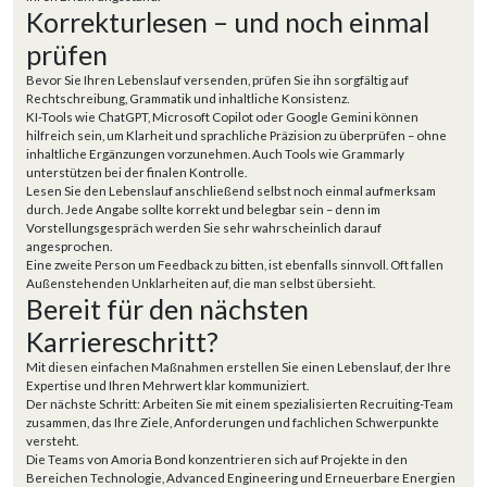
Korrekturlesen – und noch einmal
prüfen
Bevor Sie Ihren Lebenslauf versenden, prüfen Sie ihn sorgfältig auf
Rechtschreibung, Grammatik und inhaltliche Konsistenz.
KI-Tools wie
ChatGPT
,
Microsoft Copilot
oder
Google Gemini
können
hilfreich sein, um Klarheit und sprachliche Präzision zu überprüfen – ohne
inhaltliche Ergänzungen vorzunehmen. Auch Tools wie
Grammarly
unterstützen bei der finalen Kontrolle.
Lesen Sie den Lebenslauf anschließend selbst noch einmal aufmerksam
durch. Jede Angabe sollte korrekt und belegbar sein – denn im
Vorstellungsgespräch werden Sie sehr wahrscheinlich darauf
angesprochen.
Eine zweite Person um Feedback zu bitten, ist ebenfalls sinnvoll. Oft fallen
Außenstehenden Unklarheiten auf, die man selbst übersieht.
Bereit für den nächsten
Karriereschritt?
Mit diesen einfachen Maßnahmen erstellen Sie einen Lebenslauf, der Ihre
Expertise und Ihren Mehrwert klar kommuniziert.
Der nächste Schritt: Arbeiten Sie mit einem spezialisierten Recruiting-Team
zusammen, das Ihre Ziele, Anforderungen und fachlichen Schwerpunkte
versteht.
Die Teams von Amoria Bond konzentrieren sich auf Projekte in den
Bereichen Technologie, Advanced Engineering und Erneuerbare Energien