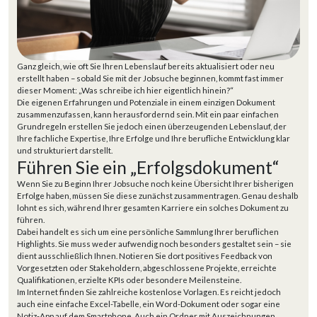
Ganz gleich, wie oft Sie Ihren Lebenslauf bereits aktualisiert oder neu
erstellt haben – sobald Sie mit der Jobsuche beginnen, kommt fast immer
dieser Moment: „Was schreibe ich hier eigentlich hinein?“
Die eigenen Erfahrungen und Potenziale in einem einzigen Dokument
zusammenzufassen, kann herausfordernd sein. Mit ein paar einfachen
Grundregeln erstellen Sie jedoch einen überzeugenden Lebenslauf, der
Ihre fachliche Expertise, Ihre Erfolge und Ihre berufliche Entwicklung klar
und strukturiert darstellt.
Führen Sie ein „Erfolgsdokument“
Wenn Sie zu Beginn Ihrer Jobsuche noch keine Übersicht Ihrer bisherigen
Erfolge haben, müssen Sie diese zunächst zusammentragen. Genau deshalb
lohnt es sich, während Ihrer gesamten Karriere ein solches Dokument zu
führen.
Dabei handelt es sich um eine persönliche Sammlung Ihrer beruflichen
Highlights. Sie muss weder aufwendig noch besonders gestaltet sein – sie
dient ausschließlich Ihnen. Notieren Sie dort positives Feedback von
Vorgesetzten oder Stakeholdern, abgeschlossene Projekte, erreichte
Qualifikationen, erzielte KPIs oder besondere Meilensteine.
Im Internet finden Sie zahlreiche kostenlose Vorlagen. Es reicht jedoch
auch eine einfache Excel-Tabelle, ein Word-Dokument oder sogar eine
Notiz-App auf dem Smartphone. Auch ein Ordner mit Auszeichnungen,