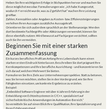
Heben Sie Ihre wichtigsten Erfolge in Stichpunkten hervor und machen Sie
diese möglichst messbar. Formulierungen wie: „Ich habe X umgesetzt,
wodurch Y erreicht wurde, was zu Z geführt hat“ machen Ihre Leistung
greifbar.
Zahlen, Kennzahlen oder Angaben zu Kosten- bzw. Effizienzsteigerungen
verleihen Ihren Aussagen zusätzliche Aussagekraft.
Orientieren Sie sich außerdem sprachlich an der Stellenanzeige. Werden
dort bestimmte Fachbegriffe oder Abkürzungen verwendet, können Sie
diese ebenfalls nutzen. Wird bewusst auf Fachjargon verzichtet, sollten
auch Sie ihn vermeiden.
Beginnen Sie mit einer starken
Zusammenfassung
Ein kurzes berufliches Profil am Anfang Ihres Lebenslaufs kann einen
starken ersten Eindruck hinterlassen. Beschreiben Sie dort prägnant Ihre
Kernkompetenzen und Ihre berufliche Ausrichtung – und konzentrieren Sie
sich darauf, welchen Mehrwert Sie bieten.
Formulieren Sie Ihre Ziele aus Unternehmensperspektive. Statt zu betonen,
was Sie lernen möchten, stellen Sie in den Vordergrund, wie Sie Ihre
Fähigkeiten einsetzen, um konkrete Ergebnisse zu erzielen.
Beispiel:
„Embedded Software Engineer mit über 6 Jahren Erfahrung in der
Entwicklung von Echtzeitsystemen in C/C++, spezialisiert auf
sicherheitskritische Anwendungen im Automotive-Bereich.“
So vermitteln Sie auf einen Blick Ihre Qualifikation, Ihre Spezialisierung und
Ihren Erfahrungsstand.