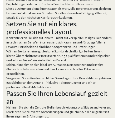
Empfehlungen oder schriftlichem Feedback kann hilfreich sein.
Dieses Dokument dient Ihnen später als wertvolle Referenz, wenn Sie Ihren
Lebenslauf aktualisieren. So haben Sie alle relevanten Erfolge griffbereit,
sobald Sie den nächsten Karriereschritt planen.
Setzen Sie auf ein klares,
professionelles Layout
Konzentrieren Sie sich auf Inhalte – nicht auf verspielte Designs. Besonders
in technischen Berufen interessiert sich kaum jemand für ausgefallene
Layouts. Entscheidend sind Ihre Kompetenzen und Erfahrungen.
Wählen Sie daher eine gut lesbare Standardschriftart, arbeiten Sie mit
klaren Überschriften für Berufserfahrung, Qualifikationen und Fähigkeiten
und achten Sie auf ein einheitliches Format.
Stichpunkte eignen sich ideal, um Aufgaben, Kompetenzen und Erfolge
übersichtlich darzustellen und dem Leser ein schnelles Erfassen zu
ermöglichen.
Vergessen Sie außerdem nicht die Grundlagen: Ihre Kontaktdaten gehören
gut sichtbar an den Anfang – inklusive Telefonnummer und einer
professionellen E-Mail-Adresse.
Passen Sie Ihren Lebenslauf gezielt
an
Nehmen Sie sich die Zeit, die Stellenbeschreibung sorgfältig zu analysieren.
Markieren Sie relevante Anforderungen und gleichen Sie diese gezielt mit
Ihren eigenen Erfahrungen ab.