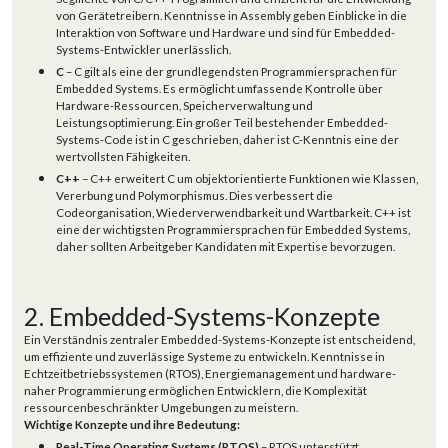
von Gerätetreibern. Kenntnisse in Assembly geben Einblicke in die
Interaktion von Software und Hardware und sind für Embedded-
Systems-Entwickler unerlässlich.
C
– C gilt als eine der grundlegendsten Programmiersprachen für
Embedded Systems. Es ermöglicht umfassende Kontrolle über
Hardware-Ressourcen, Speicherverwaltung und
Leistungsoptimierung. Ein großer Teil bestehender Embedded-
Systems-Code ist in C geschrieben, daher ist C-Kenntnis eine der
wertvollsten Fähigkeiten.
C++
– C++ erweitert C um objektorientierte Funktionen wie Klassen,
Vererbung und Polymorphismus. Dies verbessert die
Codeorganisation, Wiederverwendbarkeit und Wartbarkeit. C++ ist
eine der wichtigsten Programmiersprachen für Embedded Systems,
daher sollten Arbeitgeber Kandidaten mit Expertise bevorzugen.
2. Embedded-Systems-Konzepte
Ein Verständnis zentraler Embedded-Systems-Konzepte ist entscheidend,
um effiziente und zuverlässige Systeme zu entwickeln. Kenntnisse in
Echtzeitbetriebssystemen (RTOS), Energiemanagement und hardware-
naher Programmierung ermöglichen Entwicklern, die Komplexität
ressourcenbeschränkter Umgebungen zu meistern.
Wichtige Konzepte und ihre Bedeutung:
Real-Time Operating Systems (RTOS)
– RTOS unterstützt