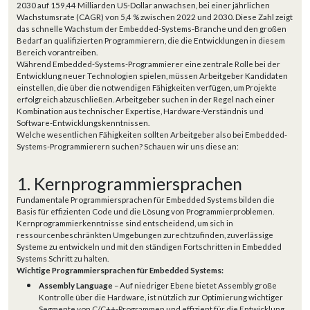
2030 auf 159,44 Milliarden US-Dollar anwachsen, bei einer jährlichen
Wachstumsrate (CAGR) von 5,4 % zwischen 2022 und 2030. Diese Zahl zeigt
das schnelle Wachstum der Embedded-Systems-Branche und den großen
Bedarf an qualifizierten Programmierern, die die Entwicklungen in diesem
Bereich vorantreiben.
Während Embedded-Systems-Programmierer eine zentrale Rolle bei der
Entwicklung neuer Technologien spielen, müssen Arbeitgeber Kandidaten
einstellen, die über die notwendigen Fähigkeiten verfügen, um Projekte
erfolgreich abzuschließen. Arbeitgeber suchen in der Regel nach einer
Kombination aus technischer Expertise, Hardware-Verständnis und
Software-Entwicklungskenntnissen.
Welche wesentlichen Fähigkeiten sollten Arbeitgeber also bei Embedded-
Systems-Programmierern suchen? Schauen wir uns diese an:
1. Kernprogrammiersprachen
Fundamentale Programmiersprachen für Embedded Systems bilden die
Basis für effizienten Code und die Lösung von Programmierproblemen.
Kernprogrammierkenntnisse sind entscheidend, um sich in
ressourcenbeschränkten Umgebungen zurechtzufinden, zuverlässige
Systeme zu entwickeln und mit den ständigen Fortschritten in Embedded
Systems Schritt zu halten.
Wichtige Programmiersprachen für Embedded Systems:
Assembly Language
– Auf niedriger Ebene bietet Assembly große
Kontrolle über die Hardware, ist nützlich zur Optimierung wichtiger
Segmente von C/C++-Programmen und effizient für die Entwicklung