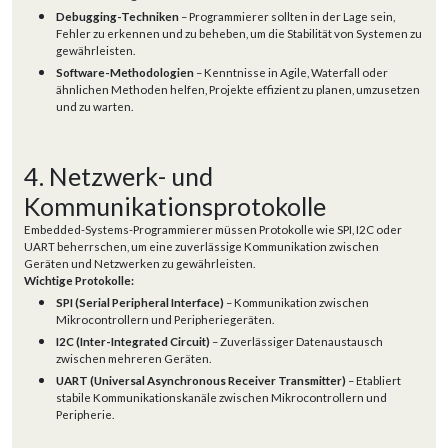
Debugging-Techniken
– Programmierer sollten in der Lage sein,
Fehler zu erkennen und zu beheben, um die Stabilität von Systemen zu
gewährleisten.
Software-Methodologien
– Kenntnisse in Agile, Waterfall oder
ähnlichen Methoden helfen, Projekte effizient zu planen, umzusetzen
und zu warten.
4. Netzwerk- und
Kommunikationsprotokolle
Embedded-Systems-Programmierer müssen Protokolle wie SPI, I2C oder
UART beherrschen, um eine zuverlässige Kommunikation zwischen
Geräten und Netzwerken zu gewährleisten.
Wichtige Protokolle:
SPI (Serial Peripheral Interface)
– Kommunikation zwischen
Mikrocontrollern und Peripheriegeräten.
I2C (Inter-Integrated Circuit)
– Zuverlässiger Datenaustausch
zwischen mehreren Geräten.
UART (Universal Asynchronous Receiver Transmitter)
– Etabliert
stabile Kommunikationskanäle zwischen Mikrocontrollern und
Peripherie.