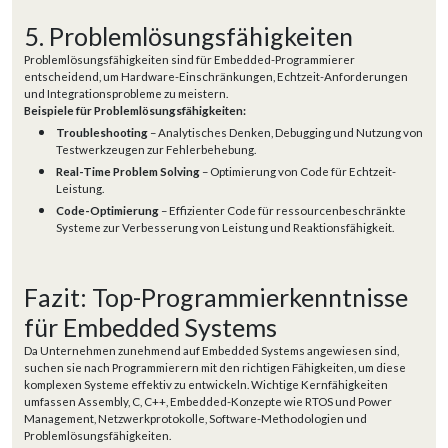
5. Problemlösungsfähigkeiten
Problemlösungsfähigkeiten sind für Embedded-Programmierer
entscheidend, um Hardware-Einschränkungen, Echtzeit-Anforderungen
und Integrationsprobleme zu meistern.
Beispiele für Problemlösungsfähigkeiten:
Troubleshooting
– Analytisches Denken, Debugging und Nutzung von
Testwerkzeugen zur Fehlerbehebung.
Real-Time Problem Solving
– Optimierung von Code für Echtzeit-
Leistung.
Code-Optimierung
– Effizienter Code für ressourcenbeschränkte
Systeme zur Verbesserung von Leistung und Reaktionsfähigkeit.
Fazit: Top-Programmierkenntnisse
für Embedded Systems
Da Unternehmen zunehmend auf Embedded Systems angewiesen sind,
suchen sie nach Programmierern mit den richtigen Fähigkeiten, um diese
komplexen Systeme effektiv zu entwickeln. Wichtige Kernfähigkeiten
umfassen Assembly, C, C++, Embedded-Konzepte wie RTOS und Power
Management, Netzwerkprotokolle, Software-Methodologien und
Problemlösungsfähigkeiten.