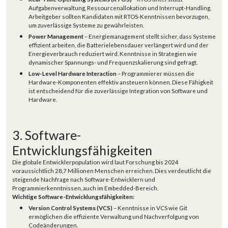
Aufgabenverwaltung, Ressourcenallokation und Interrupt-Handling.
Arbeitgeber sollten Kandidaten mit RTOS-Kenntnissen bevorzugen,
um zuverlässige Systeme zu gewährleisten.
Power Management
– Energiemanagement stellt sicher, dass Systeme
effizient arbeiten, die Batterielebensdauer verlängert wird und der
Energieverbrauch reduziert wird. Kenntnisse in Strategien wie
dynamischer Spannungs- und Frequenzskalierung sind gefragt.
Low-Level Hardware Interaction
– Programmierer müssen die
Hardware-Komponenten effektiv ansteuern können. Diese Fähigkeit
ist entscheidend für die zuverlässige Integration von Software und
Hardware.
3. Software-
Entwicklungsfähigkeiten
Die globale Entwicklerpopulation wird laut Forschung bis 2024
voraussichtlich 28,7 Millionen Menschen erreichen. Dies verdeutlicht die
steigende Nachfrage nach Software-Entwicklern und
Programmierkenntnissen, auch im Embedded-Bereich.
Wichtige Software-Entwicklungsfähigkeiten:
Version Control Systems (VCS)
– Kenntnisse in VCS wie Git
ermöglichen die effiziente Verwaltung und Nachverfolgung von
Codeänderungen.