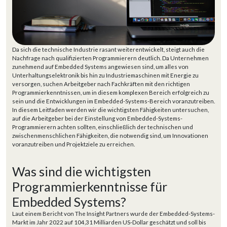
Da sich die technische Industrie rasant weiterentwickelt, steigt auch die
Nachfrage nach qualifizierten Programmierern deutlich. Da Unternehmen
zunehmend auf Embedded Systems angewiesen sind, um alles von
Unterhaltungselektronik bis hin zu Industriemaschinen mit Energie zu
versorgen, suchen Arbeitgeber nach Fachkräften mit den richtigen
Programmierkenntnissen, um in diesem komplexen Bereich erfolgreich zu
sein und die Entwicklungen im Embedded-Systems-Bereich voranzutreiben.
In diesem Leitfaden werden wir die wichtigsten Fähigkeiten untersuchen,
auf die Arbeitgeber bei der Einstellung von Embedded-Systems-
Programmierern achten sollten, einschließlich der technischen und
zwischenmenschlichen Fähigkeiten, die notwendig sind, um Innovationen
voranzutreiben und Projektziele zu erreichen.
Was sind die wichtigsten
Programmierkenntnisse für
Embedded Systems?
Laut einem Bericht von The Insight Partners wurde der Embedded-Systems-
Markt im Jahr 2022 auf 104,31 Milliarden US-Dollar geschätzt und soll bis