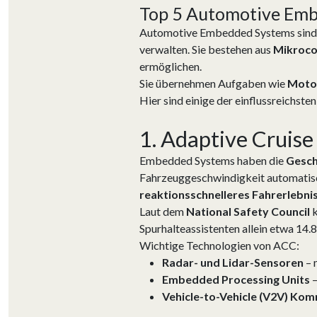
Top 5 Automotive Em
Automotive Embedded Systems sin
verwalten. Sie bestehen aus
Mikroco
ermöglichen.
Sie übernehmen Aufgaben wie
Motor
Hier sind einige der einflussreichst
1. Adaptive Cruise
Embedded Systems haben die
Gesch
Fahrzeuggeschwindigkeit automatisch
reaktionsschnelleres Fahrerlebni
Laut dem
National Safety Council
k
Spurhalteassistenten allein etwa 14.
Wichtige Technologien von ACC:
Radar- und Lidar-Sensoren
– 
Embedded Processing Units
–
Vehicle-to-Vehicle (V2V) Ko