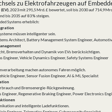
hsels zu Elektrofahrzeugen auf Embedd
 (EV)
, 2023 mit 291,5 Mrd. £ bewertet, soll bis 2030 auf 714,9 Mr
d bis 2035 auf 83 % steigen.
ded Systems erheblich:
egration
ysteme müssen intelligenter sein.
ms Architect, Battery Management System Engineer, Automotiv
smanagement
t, Bremsverhalten und Dynamik von EVs berücksichtigen.
s Engineer, Vehicle Dynamics Engineer, Safety Systems Engineer
enverarbeitung machen autonomes Fahren möglich.
cle Engineer, Sensor Fusion Engineer, AI & ML Specialist
ation
erbrauch und Bremsenergie-Rückgewinnung.
 Engineer, Regenerative Braking Engineer, Power Electronics Eng
nktionen
ation und intelligente Ladefunktionen.
le Engineer, Telematics Engineer, Cybersecurity Specialist