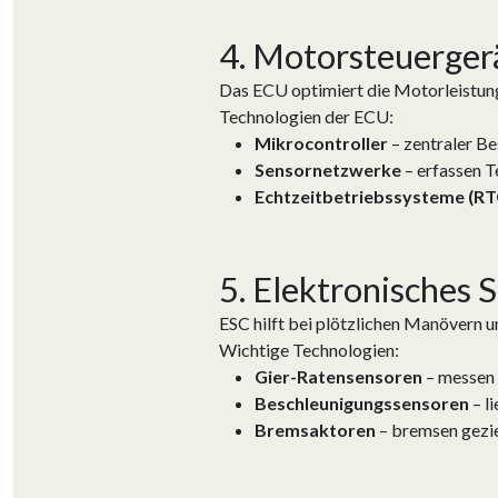
4. Motorsteuerger
Das ECU optimiert die Motorleistung,
Technologien der ECU:
Mikrocontroller
– zentraler Be
Sensornetzwerke
– erfassen T
Echtzeitbetriebssysteme (R
5. Elektronisches 
ESC hilft bei plötzlichen Manövern u
Wichtige Technologien:
Gier-Ratensensoren
– messen 
Beschleunigungssensoren
– l
Bremsaktoren
– bremsen gezie