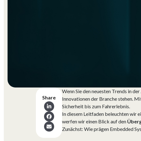
Wenn Sie den neuesten Trends in der
Share
Innovationen der Branche stehen. Mi
Sicherheit bis zum Fahrerlebnis.
In diesem Leitfaden beleuchten wir e
werfen wir einen Blick auf den
Überg
Zunächst: Wie prägen Embedded Sys