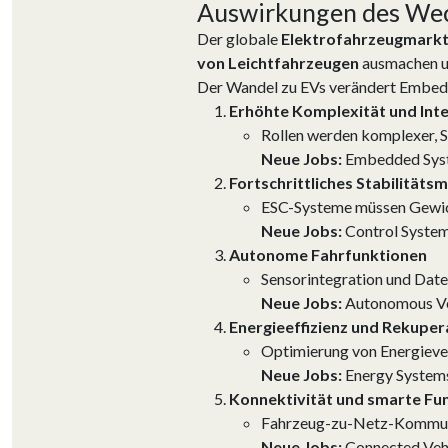
Auswirkungen des Wec
Der globale
Elektrofahrzeugmarkt
von Leichtfahrzeugen
ausmachen un
Der Wandel zu EVs verändert Embed
Erhöhte Komplexität und Int
Rollen werden komplexer, S
Neue Jobs:
Embedded Syste
Fortschrittliches Stabilität
ESC-Systeme müssen Gewich
Neue Jobs:
Control System
Autonome Fahrfunktionen
Sensorintegration und Dat
Neue Jobs:
Autonomous Vehi
Energieeffizienz und Rekuper
Optimierung von Energiev
Neue Jobs:
Energy Systems
Konnektivität und smarte Fu
Fahrzeug-zu-Netz-Kommunik
Neue Jobs:
Connected Vehic