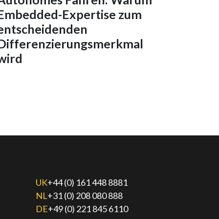
Embedded-Expertise zum
entscheidenden
Differenzierungsmerkmal
wird
UK
+44 (0) 161 448 8881
NL
+31 (0) 208 080 888
DE
+49 (0) 221 845 6110