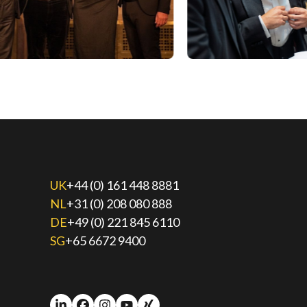
UK
+44 (0) 161 448 8881
NL
+31 (0) 208 080 888
DE
+49 (0) 221 845 6110
SG
+65 6672 9400