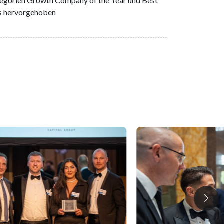
egorien Growth Company of the Year und Best
s hervorgehoben