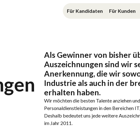
Für Kandidaten
Für Kunden
Als
Gewinner
von
bisher
ü
Auszeichnungen
sind
wir
s
Anerkennung
, die
wir
sowo
ngen
Industrie
als
auch
in der
br
erhalten
haben
.
Wir möchten
die
besten
Talente
anziehen
un
Personaldienstleistungen in den Bereichen IT
Deshalb bedeutet uns jede
weitere
Auszeichnu
im Jahr 2011.