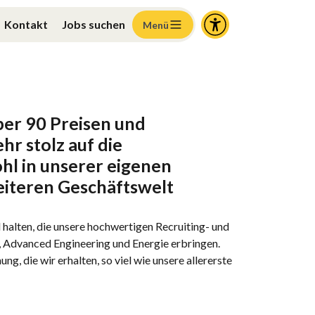
Kontakt
Jobs suchen
Menü
ber
90
Preisen
und
ehr
stolz
auf
die
hl
in
unserer
eigenen
eiteren
Geschäftswelt
d
halten
, die unsere hochwertigen
Recruiting
- und
,
Advanced
Engineering
und Energie erbringen
.
ng, die wir erhalten, so viel wie unsere
allererste