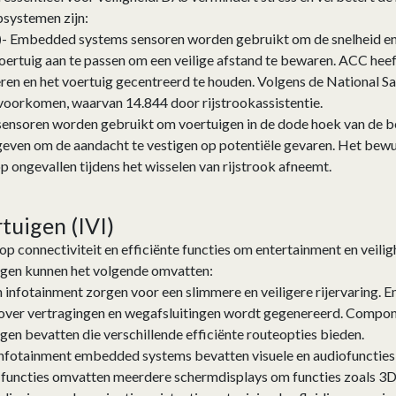
psystemen zijn:
)
- Embedded systems sensoren worden gebruikt om de snelheid en 
oertuig aan te passen om een veilige afstand te bewaren. ACC heeft
eren en het voertuig gecentreerd te houden. Volgens de National 
voorkomen, waarvan 14.844 door rijstrookassistentie.
ensoren worden gebruikt om voertuigen in de dode hoek van de be
even om de aandacht te vestigen op potentiële gevaren. Het bewu
p ongevallen tijdens het wisselen van rijstrook afneemt.
tuigen (IVI)
 op connectiviteit en efficiënte functies om entertainment en veili
uigen kunnen het volgende omvatten:
in infotainment zorgen voor een slimmere en veiligere rijervarin
 over vertragingen en wegafsluitingen wordt gegenereerd. Comp
gen bevatten die verschillende efficiënte routeopties bieden.
 Infotainment embedded systems bevatten visuele en audiofuncti
functies omvatten meerdere schermdisplays om functies zoals 3D-