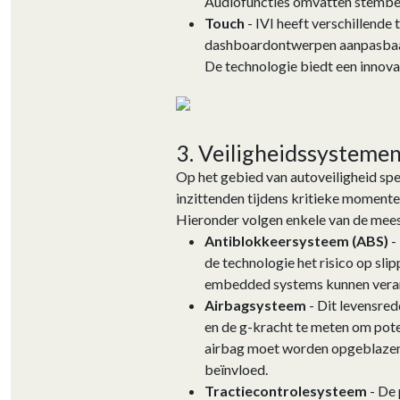
Audiofuncties omvatten stembedi
Touch
- IVI heeft verschillend
dashboardontwerpen aanpasbaar.
De technologie biedt een innova
3. Veiligheidssysteme
Op het gebied van autoveiligheid spe
inzittenden tijdens kritieke moment
Hieronder volgen enkele van de meest
Antiblokkeersysteem (ABS)
-
de technologie het risico op sli
embedded systems kunnen verand
Airbagsysteem
- Dit levensred
en de g-kracht te meten om pote
airbag moet worden opgeblazen 
beïnvloed.
Tractiecontrolesysteem
- De 