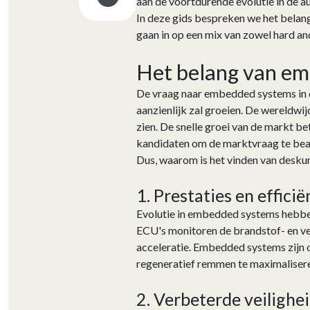
aan de voortdurende evolutie in de a
In deze gids bespreken we het belan
gaan in op een mix van zowel hard an
Het belang van em
De vraag naar embedded systems in d
aanzienlijk zal groeien. De wereldw
zien. De snelle groei van de markt b
kandidaten om de marktvraag te bean
Dus, waarom is het vinden van deskun
1. Prestaties en effici
Evolutie in embedded systems hebben
ECU's monitoren de brandstof- en ve
acceleratie. Embedded systems zijn oo
regeneratief remmen te maximaliseren
2. Verbeterde veilighe