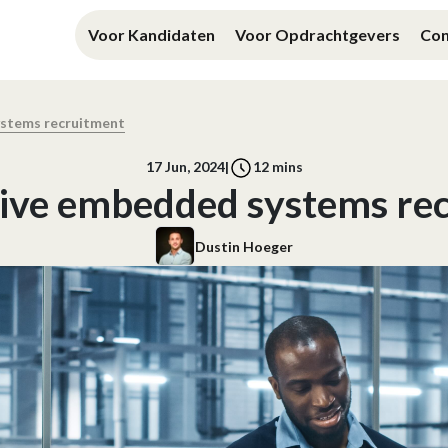
Voor Kandidaten
Voor Opdrachtgevers
Con
stems recruitment
17 Jun, 2024
|
12
mins
ve embedded systems re
Dustin Hoeger