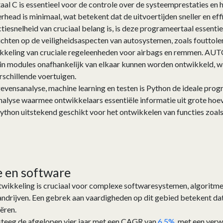
al C is essentieel voor de controle over de systeemprestaties en 
head is minimaal, wat betekent dat de uitvoertijden sneller en eff
tiesnelheid van cruciaal belang is, is deze programeertaal essentie
ichten op de veiligheidsaspecten van autosystemen, zoals fouttolera
kkeling van cruciale regeleenheden voor airbags en remmen. A
 modules onafhankelijk van elkaar kunnen worden ontwikkeld, wat l
schillende voertuigen.
evensanalyse, machine learning en testen is Python de ideale pro
-analyse waarmee ontwikkelaars essentiële informatie uit grote ho
ython uitstekend geschikt voor het ontwikkelen van functies zoal
e en software
wikkeling is cruciaal voor complexe softwaresystemen, algoritmen
ndrijven. Een gebrek aan vaardigheden op dit gebied betekent dat 
ëren.
teeg de afgelopen vier jaar met een CAGR van
6,5%
, met een ver