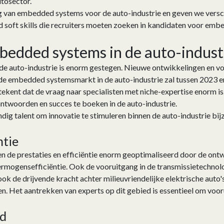
utosector.
g van embedded systems voor de auto-industrie en geven we versc
d soft skills die recruiters moeten zoeken in kandidaten voor em
bedded systems in de auto-indust
e auto-industrie is enorm gestegen. Nieuwe ontwikkelingen en v
ijde embedded systemsmarkt in de auto-industrie zal tussen 2023
etekent dat de vraag naar specialisten met niche-expertise enorm i
twoorden en succes te boeken in de auto-industrie.
dig talent om innovatie te stimuleren binnen de auto-industrie bij
ëntie
 de prestaties en efficiëntie enorm geoptimaliseerd door de ontw
rmogensefficiëntie. Ook de vooruitgang in de transmissietechnol
k de drijvende kracht achter milieuvriendelijke elektrische auto's
. Het aantrekken van experts op dit gebied is essentieel om vooru
id