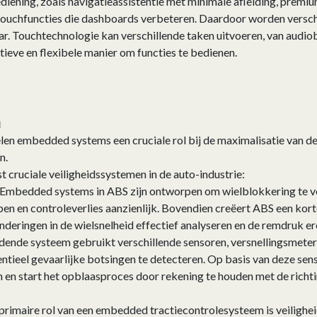
ening, zoals navigatieassistentie met minimale afleiding, premi
e touchfuncties die dashboards verbeteren. Daardoor worden ver
 Touchtechnologie kan verschillende taken uitvoeren, van audiob
tieve en flexibele manier om functies te bedienen.
n
len embedded systems een cruciale rol bij de maximalisatie van de
en.
 cruciale veiligheidssystemen in de auto-industrie:
 Embedded systems in ABS zijn ontworpen om wielblokkering te v
ppen en controleverlies aanzienlijk. Bovendien creëert ABS een ko
eringen in de wielsnelheid effectief analyseren en de remdruk e
dende systeem gebruikt verschillende sensoren, versnellingsmeter
ntieel gevaarlijke botsingen te detecteren. Op basis van deze se
en start het opblaasproces door rekening te houden met de richti
primaire rol van een embedded tractiecontrolesysteem is veilighe