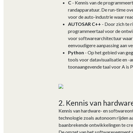
C
- Kennis van de programmeerta
randapparatuur. De run-time over
voor de auto-industrie waar reac
AUTOSAR C++
- Door zich te r
programmeertaal voor de ontwi
voor softwarearchitectuur waarin
eenvoudigere aanpassing aan ver
Python
- Op het gebied van geg
tools voor datavisualisatie en 
toonaangevende taal voor A is P
2. Kennis van hardwar
Kennis van hardware- en softwareont
technologie zoals autonoom rijden aa
baanbrekende ontwikkelingen te cre
De omzet van het softwaresegment s