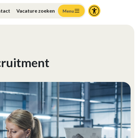
tact
Vacature zoeken
Menu
cruitment