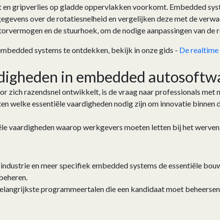
rt en gripverlies op gladde oppervlakken voorkomt. Embedded syst
 gegevens over de rotatiesnelheid en vergelijken deze met de verw
torvermogen en de stuurhoek, om de nodige aanpassingen van de r
mbedded systems te ontdekken, bekijk in onze gids -
De realtime
rdigheden in embedded autosoft
ich razendsnel ontwikkelt, is de vraag naar professionals met n
en welke essentiële vaardigheden nodig zijn om innovatie binnen d
le vaardigheden waarop werkgevers moeten letten bij het werven v
-industrie en meer specifiek embedded systems de essentiële bo
 beheren.
 belangrijkste programmeertalen die een kandidaat moet beheersen