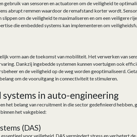
gebruik van sensoren en actuatoren om de veiligheid te optimali
dens abrupt remmen waardoor de remafstand korter wordt. Sensor
slippen om de veiligheid te maximaliseren en om een veiligere rije
rtise die embedded systems kan implementeren om veiligheidsfunc
jk vorm aan de toekomst van mobiliteit. Het verwerken van sens
varing. Dankzij ingebedde systemen kunnen voertuigen ook efficië
beheer en de veiligheid op de weg worden geoptimaliseerd. Getal
 belang om de vooruitgang in connectiviteit te stimuleren.
systems in auto-engineering
n het belang van recruitment in die sector gedefinieerd hebben, 
binnen het vakgebied:
ystems (DAS)
essentieel voor veiligheid. DAS vermindert stress en verbetert de 