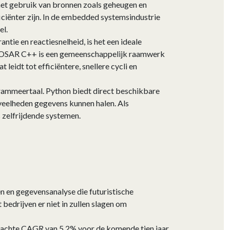
het gebruik van bronnen zoals geheugen en
iciënter zijn. In de embedded systemsindustrie
el.
ntie en reactiesnelheid, is het een ideale
UTOSAR C++ is een gemeenschappelijk raamwerk
eidt tot efficiëntere, snellere cycli en
grammeertaal. Python biedt direct beschikbare
eveelheden gegevens kunnen halen. Als
s zelfrijdende systemen.
 en gegevensanalyse die futuristische
bedrijven er niet in zullen slagen om
wachte CAGR van 5,2% voor de komende tien jaar.