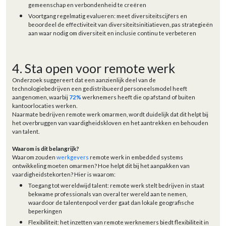
gemeenschap en verbondenheid te creëren
Voortgang regelmatig evalueren: meet diversiteitscijfers en
beoordeel de effectiviteit van diversiteitsinitiatieven, pas strategieën
aan waar nodig om diversiteit en inclusie continu te verbeteren
4. Sta open voor remote werk
Onderzoek suggereert dat een aanzienlijk deel van de
technologiebedrijven een gedistribueerd personeelsmodel heeft
aangenomen, waarbij
72%
werknemers heeft die op afstand of buiten
kantoorlocaties werken.
Naarmate bedrijven remote werk omarmen, wordt duidelijk dat dit helpt bij
het overbruggen van vaardigheidskloven en het aantrekken en behouden
van talent.
Waarom is dit belangrijk?
Waarom zouden
werkgevers
remote werk in embedded systems
ontwikkeling moeten omarmen? Hoe helpt dit bij het aanpakken van
vaardigheidstekorten? Hier is waarom:
Toegang tot wereldwijd talent: remote werk stelt bedrijven in staat
bekwame professionals van overal ter wereld aan te nemen,
waardoor de talentenpool verder gaat dan lokale geografische
beperkingen
Flexibiliteit: het inzetten van remote werknemers biedt flexibiliteit in