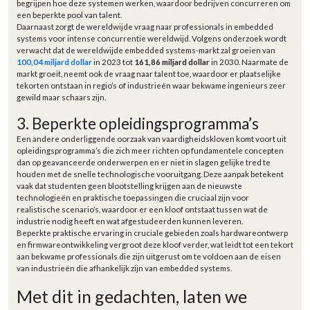
begrijpen hoe deze systemen werken, waardoor bedrijven concurreren om
een beperkte pool van talent.
Daarnaast zorgt de wereldwijde vraag naar professionals in embedded
systems voor intense concurrentie wereldwijd. Volgens onderzoek wordt
verwacht dat de wereldwijde embedded systems-markt zal groeien van
100,04 miljard dollar
in 2023 tot
161,86 miljard dollar
in 2030. Naarmate de
markt groeit, neemt ook de vraag naar talent toe, waardoor er plaatselijke
tekorten ontstaan in regio’s of industrieën waar bekwame ingenieurs zeer
gewild maar schaars zijn.
3. Beperkte opleidingsprogramma’s
Een andere onderliggende oorzaak van vaardigheidskloven komt voort uit
opleidingsprogramma’s die zich meer richten op fundamentele concepten
dan op geavanceerde onderwerpen en er niet in slagen gelijke tred te
houden met de snelle technologische vooruitgang. Deze aanpak betekent
vaak dat studenten geen blootstelling krijgen aan de nieuwste
technologieën en praktische toepassingen die cruciaal zijn voor
realistische scenario’s, waardoor er een kloof ontstaat tussen wat de
industrie nodig heeft en wat afgestudeerden kunnen leveren.
Beperkte praktische ervaring in cruciale gebieden zoals hardwareontwerp
en firmwareontwikkeling vergroot deze kloof verder, wat leidt tot een tekort
aan bekwame professionals die zijn uitgerust om te voldoen aan de eisen
van industrieën die afhankelijk zijn van embedded systems.
Met dit in gedachten, laten we