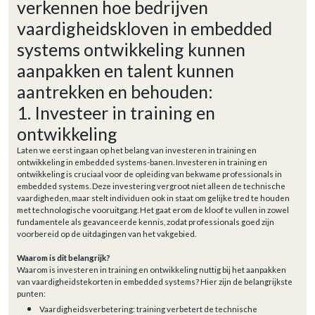
verkennen hoe bedrijven
vaardigheidskloven in embedded
systems ontwikkeling kunnen
aanpakken en talent kunnen
aantrekken en behouden:
1. Investeer in training en
ontwikkeling
Laten we eerst ingaan op het belang van investeren in training en
ontwikkeling in embedded systems-banen. Investeren in training en
ontwikkeling is cruciaal voor de opleiding van bekwame professionals in
embedded systems. Deze investering vergroot niet alleen de technische
vaardigheden, maar stelt individuen ook in staat om gelijke tred te houden
met technologische vooruitgang. Het gaat erom de kloof te vullen in zowel
fundamentele als geavanceerde kennis, zodat professionals goed zijn
voorbereid op de uitdagingen van het vakgebied.
Waarom is dit belangrijk?
Waarom is investeren in training en ontwikkeling nuttig bij het aanpakken
van vaardigheidstekorten in embedded systems? Hier zijn de belangrijkste
punten:
Vaardigheidsverbetering: training verbetert de technische