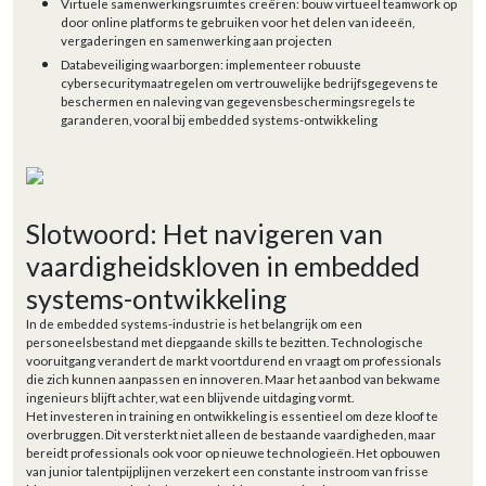
Virtuele samenwerkingsruimtes creëren: bouw virtueel teamwork op
door online platforms te gebruiken voor het delen van ideeën,
vergaderingen en samenwerking aan projecten
Databeveiliging waarborgen: implementeer robuuste
cybersecuritymaatregelen om vertrouwelijke bedrijfsgegevens te
beschermen en naleving van gegevensbeschermingsregels te
garanderen, vooral bij embedded systems-ontwikkeling
Slotwoord: Het navigeren van
vaardigheidskloven in embedded
systems-ontwikkeling
In de embedded systems-industrie is het belangrijk om een
personeelsbestand met diepgaande skills te bezitten. Technologische
vooruitgang verandert de markt voortdurend en vraagt om professionals
die zich kunnen aanpassen en innoveren. Maar het aanbod van bekwame
ingenieurs blijft achter, wat een blijvende uitdaging vormt.
Het investeren in training en ontwikkeling is essentieel om deze kloof te
overbruggen. Dit versterkt niet alleen de bestaande vaardigheden, maar
bereidt professionals ook voor op nieuwe technologieën. Het opbouwen
van junior talentpijplijnen verzekert een constante instroom van frisse