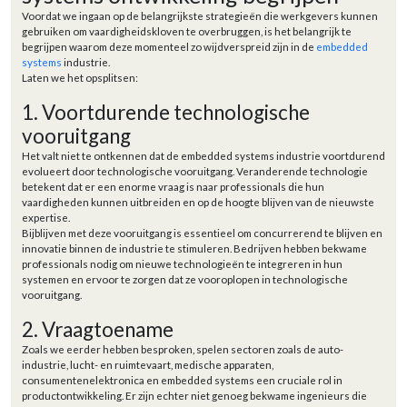
Voordat we ingaan op de belangrijkste strategieën die werkgevers kunnen
gebruiken om vaardigheidskloven te overbruggen, is het belangrijk te
begrijpen waarom deze momenteel zo wijdverspreid zijn in de
embedded
systems
industrie.
Laten we het opsplitsen:
1. Voortdurende technologische
vooruitgang
Het valt niet te ontkennen dat de embedded systems industrie voortdurend
evolueert door technologische vooruitgang. Veranderende technologie
betekent dat er een enorme vraag is naar professionals die hun
vaardigheden kunnen uitbreiden en op de hoogte blijven van de nieuwste
expertise.
Bijblijven met deze vooruitgang is essentieel om concurrerend te blijven en
innovatie binnen de industrie te stimuleren. Bedrijven hebben bekwame
professionals nodig om nieuwe technologieën te integreren in hun
systemen en ervoor te zorgen dat ze vooroplopen in technologische
vooruitgang.
2. Vraagtoename
Zoals we eerder hebben besproken, spelen sectoren zoals de auto-
industrie, lucht- en ruimtevaart, medische apparaten,
consumentenelektronica en embedded systems een cruciale rol in
productontwikkeling. Er zijn echter niet genoeg bekwame ingenieurs die