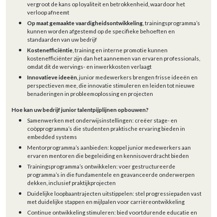
vergroot de kans op loyaliteit en betrokkenheid, waardoor het
verloop afneemt
Op maat gemaakte vaardigheidsontwikkeling
, trainingsprogramma’s
kunnen worden afgestemd op de specifieke behoeften en
standaarden van uw bedrijf
Kostenefficiëntie
, training en interne promotie kunnen
kostenefficiënter zijn dan het aannemen van ervaren professionals,
omdat dit de wervings- en inwerkkosten verlaagt
Innovatieve ideeën
, junior medewerkers brengen frisse ideeën en
perspectieven mee, die innovatie stimuleren en leiden tot nieuwe
benaderingen in probleemoplossing en projecten
Hoe kan uw bedrijf junior talentpijplijnen opbouwen?
Samenwerken met onderwijsinstellingen: creëer stage- en
coöpprogramma’s die studenten praktische ervaring bieden in
embedded systems
Mentorprogramma’s aanbieden: koppel junior medewerkers aan
ervaren mentoren die begeleiding en kennisoverdracht bieden
Trainingsprogramma’s ontwikkelen: voer gestructureerde
programma’s in die fundamentele en geavanceerde onderwerpen
dekken, inclusief praktijkprojecten
Duidelijke loopbaantrajecten uitstippelen: stel progressiepaden vast
met duidelijke stappen en mijlpalen voor carrièreontwikkeling
Continue ontwikkeling stimuleren: bied voortdurende educatie en