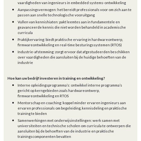
vaardigheden van ingenieurs in embedded systems-ontwikkeling
Aanpassingsvermogen: het bereidt professionals voor om zich aan te
passen aan snelle technologische vooruitgang
Vullen van kennishiaten: pakt leemtes aan in fundamentele en
geavanceerde kennis die niet worden behandeld in academische
curricula
Praktijkervaring: biedt praktische ervaring in hardwareontwerp,
firmwareontwikkeling en real-time besturingssystemen (RTOS)
Industrie-afstemming: zorgt ervoor dat afgestudeerden beschikken
over vaardigheden die aansluiten bij de huidige behoeften van de
industrie
Hoe kan uw bedrijf investeren in training en ontwikkeling?
Interne opleidingsprogramma’s: ontwikkel interne programma’s
gericht op kerngebieden zoals hardwareontwerp,
firmwareontwikkeling en RTOS
Mentorschap en coaching: koppel minder ervaren ingenieurs aan
ervaren professionals om begeleiding, kennisdeling en praktische
training te bieden
Samenwerkingen met onderwijsinstellingen: werk samen met
universiteiten en technische scholen om curricula te ontwerpen die
aansluiten bij de behoeften van de industrie en praktische
trainingscomponenten bevatten