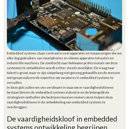
Embedded systems staan centraal in veel apparaten en toepassingen die we
elke dag gebruiken, van smartphones en slimme apparaten tot auto’s en
industriële machines. De zoektocht naar bekwame professionals om deze
systemen te ontwikkelen wordt echter steeds moeilijker. De vraag naar
talent is groot, maar er zijn simpelweg niet genoeg gekwalificeerde mensen
met gespecialiseerde expertise om vacatures in embedded systems te
vervullen.
In deze gids zullen we ons verdiepen in waarom er vaardigheidskloven
bestaan binnen de embedded systems industrie en de belangrijkste
strategieën onthullen die bedrijven kunnen nemen om te helpen deze
vaardigheidskloven in de ontwikkeling van embedded systems te
overbruggen.
De vaardigheidskloof in embedded
systems ontwikkeling begrijpen