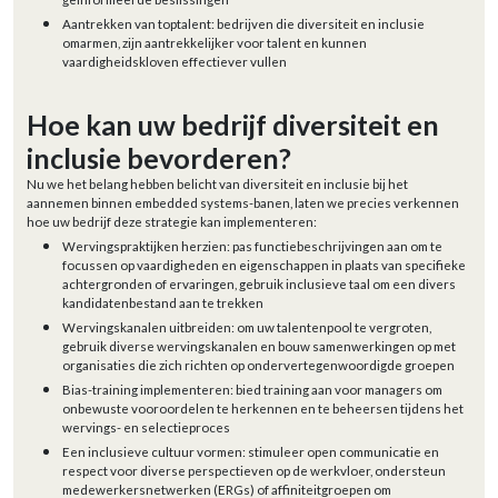
Aantrekken van toptalent: bedrijven die diversiteit en inclusie
omarmen, zijn aantrekkelijker voor talent en kunnen
vaardigheidskloven effectiever vullen
Hoe kan uw bedrijf diversiteit en
inclusie bevorderen?
Nu we het belang hebben belicht van diversiteit en inclusie bij het
aannemen binnen embedded systems-banen, laten we precies verkennen
hoe uw bedrijf deze strategie kan implementeren:
Wervingspraktijken herzien: pas functiebeschrijvingen aan om te
focussen op vaardigheden en eigenschappen in plaats van specifieke
achtergronden of ervaringen, gebruik inclusieve taal om een divers
kandidatenbestand aan te trekken
Wervingskanalen uitbreiden: om uw talentenpool te vergroten,
gebruik diverse wervingskanalen en bouw samenwerkingen op met
organisaties die zich richten op ondervertegenwoordigde groepen
Bias-training implementeren: bied training aan voor managers om
onbewuste vooroordelen te herkennen en te beheersen tijdens het
wervings- en selectieproces
Een inclusieve cultuur vormen: stimuleer open communicatie en
respect voor diverse perspectieven op de werkvloer, ondersteun
medewerkersnetwerken (ERGs) of affiniteitgroepen om