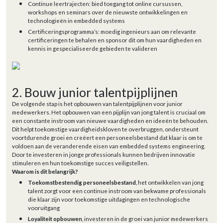
Continue leertrajecten: bied toegang tot online cursussen,
workshops en seminars over de nieuwste ontwikkelingen en
technologieën in embedded systems
Certificeringsprogramma’s: moedig ingenieurs aan om relevante
certificeringen te behalen en sponsor dit om hun vaardigheden en
kennis in gespecialiseerde gebieden te valideren
2. Bouw junior talentpijplijnen
De volgende stap is het opbouwen van talentpijplijnen voor junior
medewerkers. Het opbouwen van een pijplijn van jong talent is cruciaal om
een constante instroom van nieuwe vaardigheden en ideeën te behouden.
Dit helpt toekomstige vaardigheidskloven te overbruggen, ondersteunt
voortdurende groei en creëert een personeelsbestand dat klaar is om te
voldoen aan de veranderende eisen van embedded systems engineering.
Door te investeren in jonge professionals kunnen bedrijven innovatie
stimuleren en hun toekomstige succes veiligstellen.
Waarom is dit belangrijk?
Toekomstbestendig personeelsbestand
, het ontwikkelen van jong
talent zorgt voor een continue instroom van bekwame professionals
die klaar zijn voor toekomstige uitdagingen en technologische
vooruitgang
Loyaliteit opbouwen
, investeren in de groei van junior medewerkers