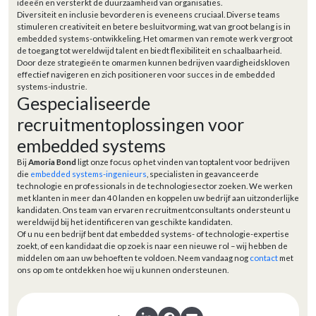
ideeën en versterkt de duurzaamheid van organisaties.
Diversiteit en inclusie bevorderen is eveneens cruciaal. Diverse teams
stimuleren creativiteit en betere besluitvorming, wat van groot belang is in
embedded systems-ontwikkeling. Het omarmen van remote werk vergroot
de toegang tot wereldwijd talent en biedt flexibiliteit en schaalbaarheid.
Door deze strategieën te omarmen kunnen bedrijven vaardigheidskloven
effectief navigeren en zich positioneren voor succes in de embedded
systems-industrie.
Gespecialiseerde
recruitmentoplossingen voor
embedded systems
Bij
Amoria Bond
ligt onze focus op het vinden van toptalent voor bedrijven
die
embedded systems-ingenieurs
, specialisten in geavanceerde
technologie en professionals in de technologiesector zoeken. We werken
met klanten in meer dan 40 landen en koppelen uw bedrijf aan uitzonderlijke
kandidaten. Ons team van ervaren recruitmentconsultants ondersteunt u
wereldwijd bij het identificeren van geschikte kandidaten.
Of u nu een bedrijf bent dat embedded systems- of technologie-expertise
zoekt, of een kandidaat die op zoek is naar een nieuwe rol – wij hebben de
middelen om aan uw behoeften te voldoen. Neem vandaag nog
contact
met
ons op om te ontdekken hoe wij u kunnen ondersteunen.