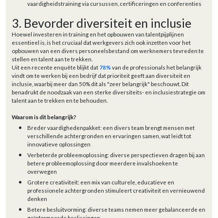
vaardigheidstraining via cursussen, certificeringen en conferenties
3. Bevorder diversiteit en inclusie
Hoewel investeren in training en het opbouwen van talentpijplijnen
essentieel is, is het cruciaal dat werkgevers zich ook inzetten voor het
opbouwen van een divers personeelsbestand om werknemers tevreden te
stellen en talent aan te trekken.
Uit een recente enquête blijkt dat
78%
van de professionals het belangrijk
vindt om te werken bij een bedrijf dat prioriteit geeft aan diversiteit en
inclusie, waarbij meer dan 50% dit als "zeer belangrijk" beschouwt. Dit
benadrukt de noodzaak van een sterke diversiteits- en inclusiestrategie om
talent aan te trekken en te behouden.
Waarom is dit belangrijk?
Breder vaardighedenpakket: een divers team brengt mensen met
verschillende achtergronden en ervaringen samen, wat leidt tot
innovatieve oplossingen
Verbeterde probleemoplossing: diverse perspectieven dragen bij aan
betere probleemoplossing door meerdere invalshoeken te
overwegen
Grotere creativiteit: een mix van culturele, educatieve en
professionele achtergronden stimuleert creativiteit en vernieuwend
denken
Betere besluitvorming: diverse teams nemen meer gebalanceerde en
geïnformeerde beslissingen