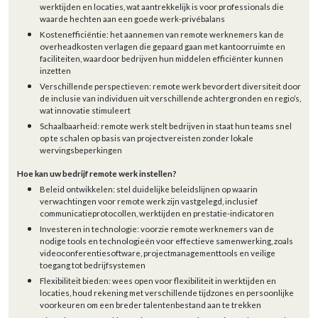
werktijden en locaties, wat aantrekkelijk is voor professionals die
waarde hechten aan een goede werk-privébalans
Kostenefficiëntie: het aannemen van remote werknemers kan de
overheadkosten verlagen die gepaard gaan met kantoorruimte en
faciliteiten, waardoor bedrijven hun middelen efficiënter kunnen
inzetten
Verschillende perspectieven: remote werk bevordert diversiteit door
de inclusie van individuen uit verschillende achtergronden en regio’s,
wat innovatie stimuleert
Schaalbaarheid: remote werk stelt bedrijven in staat hun teams snel
op te schalen op basis van projectvereisten zonder lokale
wervingsbeperkingen
Hoe kan uw bedrijf remote werk instellen?
Beleid ontwikkelen: stel duidelijke beleidslijnen op waarin
verwachtingen voor remote werk zijn vastgelegd, inclusief
communicatieprotocollen, werktijden en prestatie-indicatoren
Investeren in technologie: voorzie remote werknemers van de
nodige tools en technologieën voor effectieve samenwerking, zoals
videoconferentiesoftware, projectmanagementtools en veilige
toegang tot bedrijfsystemen
Flexibiliteit bieden: wees open voor flexibiliteit in werktijden en
locaties, houd rekening met verschillende tijdzones en persoonlijke
voorkeuren om een breder talentenbestand aan te trekken