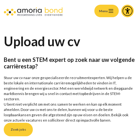
Menu
Upload uw cv
Ben
t u
een STEM
expert op zoek naar
uw
volgende
carrièrestap?
Stuur
uw
cv naar onze gespecialiseerde recrui
tmentexperten
. Wij helpen
u
de
beste
lokale en internationale
carrièremogelijkheden te vinden
in IT
,
engineering en de energiesector. Met een wereldwijd netwerk en diepgaande
marktkennis brengen wij
u
snel in contact met topbedrijven in de STEM-
sectoren.
U bent niet verplicht om met ons samen te werken en kan
op elk moment
afmelden. Door
uw
cv met ons te delen,
kunnen wij voor u de beste
loopbaankansen geven die afgestemd zijn op uw eisen en doelen
. Bekijk ook
onze
actuele vacatures
en solliciteer direct op
impactvolle banen
.
Zoek jobs