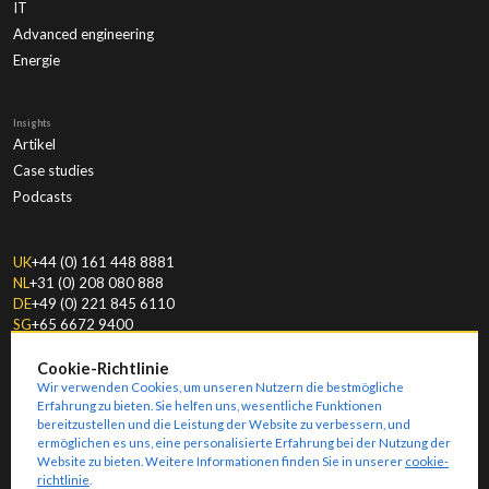
IT
Advanced engineering
Energie
Insights
Artikel
Case studies
Podcasts
UK
+44 (0) 161 448 8881
NL
+31 (0) 208 080 888
DE
+49 (0) 221 845 6110
SG
+65 6672 9400
Cookie-Richtlinie
Wir verwenden Cookies, um unseren Nutzern die bestmögliche
Erfahrung zu bieten. Sie helfen uns, wesentliche Funktionen
bereitzustellen und die Leistung der Website zu verbessern, und
ermöglichen es uns, eine personalisierte Erfahrung bei der Nutzung der
© Copyright
2026
Amoria Bond.
Modern Slavery & Human Trafficking Statement
Website zu bieten. Weitere Informationen finden Sie in unserer
cookie-
Key Information Documents
Ethical Policies
Impressum
Allgemeine Geschäftsbedingungen
Privacy
Geschäftsbedingungen
Sitemap
richtlinie
.