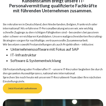
Kundenstamm bringt unsere
IT-
Personalvermittlung
qualifizierte Fachkräfte
mit führenden Unternehmen zusammen.
Sie rekrutieren in Deutschland, den Niederlanden, Belgien, Frankreich oder
international? Als erfahrene
IT-
Personalberatung
wissen wir, wie wichtig
schnelle Zugänge zu den richtigen Fähigkeiten sind – besonders bei passiven
oder schwer erreichbaren Kandidat
en
. Unsere maßgeschneiderten Recruiting-
Strategien sorgen für nachhaltige, vertrauensvolle Zusammenarbeit.
Wir
besetzen
sowohl
Festanstellungen
als
auch
Projektrollen
–
inklusive
:
Unternehmenssoftware mit Fokus auf SAP
IT-Infrastruktur
Software & Systementwicklung
Ob
Festanstellung
oder
Freiberufler
IT
–
unsere
IT-
Recruiter
begleiten
Sie
durch
den
gesamten
Auswahlprozess
,
national
wie
international
.
Sprechen
Sie
noch
heute
mit
unserem
IT-Recruitment-Team
über
Ihre
nächsten
Einstellungsziele
.
Jetzt Kontakt aufnehmen