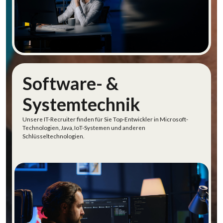
Unternehmenssoftware entdecken
Software- &
Systemtechnik
Unsere
IT-
Recruiter
finden
für
Sie
Top-Entwickler in Microsoft-
Technologien
, Java,
IoT
-Systemen
und
anderen
Schlüsseltechnologien
.