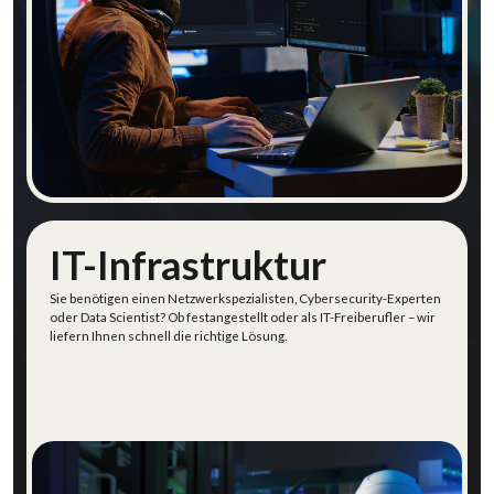
Software- & Systemtechnik entdecken
IT-Infrastruktur
Sie benötigen einen Netzwerkspezialist
en
,
Cybersecurity
-Expert
en
oder Data Scientist? Ob festangestellt oder als
IT-
Freiberufler
– wir
liefern Ihnen schnell die richtige Lösung.