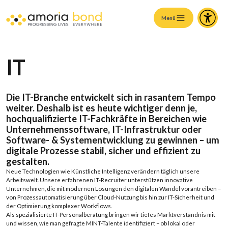
Menü
IT
Die IT-Branche
entwickelt
sich
in
rasantem
Tempo
weiter
.
Deshalb
ist
es
heute
wichtiger
denn
je,
hochqualifizierte
IT-
Fachkräfte
in
Bereichen
wie
Unternehmenssoftware
, IT-
Infrastruktur
oder
Software- &
Systementwicklung
zu
gewinnen –
um
digitale
Prozesse
stabil
,
sicher
und
effizient
zu
gestalten.
Neue
Technologien
wie
Künstliche
Intelligenz
verändern
täglich
unsere
Arbeitswelt
.
Unsere
erfahrenen
IT-
Recruiter
unterstützen
innovative
Unternehmen
, die
mit
modernen
Lösungen
den
digitalen
Wandel
vorantreiben
–
von
Prozessautomatisierung
über
Cloud-
Nutzung
bis
hin
zur
IT-
Sicherheit
und
der
Optimierung
komplexer
Workflows
.
Als
spezialisierte
IT-
Personalberatung
bringen
wir
tiefes
Marktverständnis
mit
und
wissen, wie man
gefragte
MINT-
Talente
identifiziert
– ob
lokal
oder