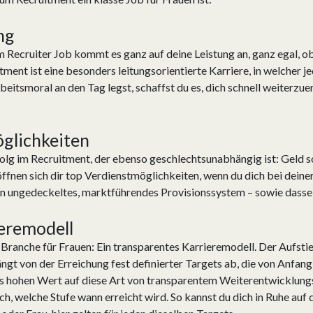
ng
Im Recruiter Job kommt es ganz auf deine Leistung an, ganz egal, o
tment ist eine besonders leitungsorientierte Karriere, in welcher 
beitsmoral an den Tag legst, schaffst du es, dich schnell weiterz
öglichkeiten
folg im Recruitment, der ebenso geschlechtsunabhängig ist: Geld so
röffnen sich dir top Verdienstmöglichkeiten, wenn du dich bei dein
 ein ungedeckeltes, marktführendes Provisionssystem – sowie dasse
ieremodell
-Branche für Frauen: Ein transparentes Karrieremodell. Der Aufst
ngt von der Erreichung fest definierter Targets ab, die von Anfan
 hohen Wert auf diese Art von transparentem Weiterentwicklungs
h, welche Stufe wann erreicht wird. So kannst du dich in Ruhe auf 