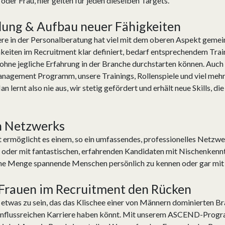
oder Frau, hier gelten für jeden dieselben Targets.
klung & Aufbau neuer Fähigkeiten
iere in der Personalberatung hat viel mit dem oberen Aspekt geme
iten im Recruitment klar definiert, bedarf entsprechendem Train
ohne jegliche Erfahrung in der Branche durchstarten können. Auch
Management Programm, unsere Trainings, Rollenspiele und viel meh
lernt also nie aus, wir stetig gefördert und erhält neue Skills, d
n Netzwerks
lt ermöglicht es einem, so ein umfassendes, professionelles Net
der mit fantastischen, erfahrenden Kandidaten mit Nischenkenntn
 eine Menge spannende Menschen persönlich zu kennen oder gar mit 
 Frauen im Recruitment den Rücken
on etwas zu sein, das das Klischee einer von Männern dominierten B
o einflussreichen Karriere haben könnt. Mit unserem ASCEND-Prog