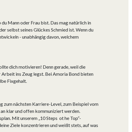
b du Mann oder Frau bist. Das mag natürlich in
jeder selbst seines Glückes Schmied ist. Wenn du
uentwickeln - unabhängig davon, welchem
llte dich motivieren! Denn gerade, weil die
er Arbeit ins Zeug legst. Bei Amoria Bond bieten
lbe Fixgehalt.
ieg zum nächsten Karriere-Level, zum Beispiel vom
g an klar und offen kommuniziert werden.
plan. Mit unserem „10 Steps ot he Top“-
deine Ziele konzentrieren und weißt stets, auf was